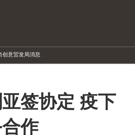
尚创意
贸发局消息
亚签协定 疫下
务合作