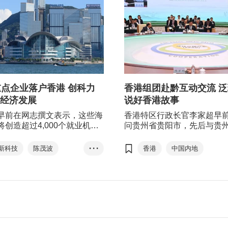
重点企业落户香港 创科力
香港组团赴黔互动交流 
经济发展
说好香港故事
早前在网志撰文表示，这些海
香港特区行政长官李家超早
将创造超过4,000个就业机
问贵州省贵阳市，先后与贵
中大部分为科研或高管职位，
同泛珠三角内地省区领导会
区政府正与更多内地和海外重
访当地的大数据中心，了解
新科技
陈茂波
• • •
香港
中国内地
接洽，相信下半年会有更多公
数据产业的发展。
落户
扩展
李家超
贵州
开展业务。
内地企业
海外企业
泛珠三角
大数据
人工智能
大数据
2023年泛珠三角区域合作行政
机器人
医疗
一带一路
航空产业
生命健康
创新科技
金融