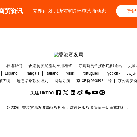
商贸资讯
立即订阅，助你掌握环球营商动态
登记
们
联络我们
香港贸发局流动应用程式
订阅商贸全接触电邮通讯
更新
Español
Français
Italiano
Polski
Português
Pусский
عربى
策声明
超连结条款及细则
网站导航
京ICP备09059244号
京公网安备 1
关注 HKTDC
© 2026
香港贸易发展局版权所有，对违反版权者保留一切追索权利 。