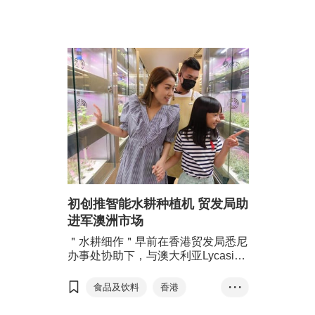
初创推智能水耕种植机 贸发局助
进军澳洲市场
＂水耕细作＂早前在香港贸发局悉尼
办事处协助下，与澳大利亚Lycasia
地产集团达成合作协议，为旗下位于
维多利亚的住宅建筑Huntingdale提
食品及饮料
香港
• • •
供全环控智能移动水耕种植机，让项
初创
智能水耕种植机
目增值。展望未来，双方将长期合