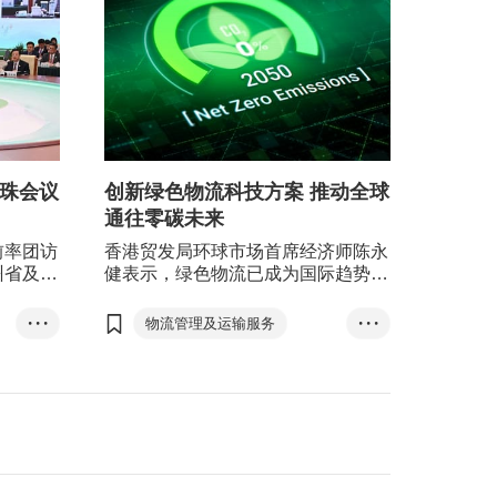
泛珠会议
创新绿色物流科技方案 推动全球
通往零碳未来
前率团访
香港贸发局环球市场首席经济师陈永
州省及不
健表示，绿色物流已成为国际趋势，
晤，并到
甚至称得上是惯例和规范，而兼备创
贵州省大
新功能以及能迎合用户需要的绿色物
• • •
物流管理及运输服务
• • •
流方案则有助中小企从接单到物流运
环保用品
香港
输整个流程环节中，满足自身或客户
的绿色要求，从而推动全球供应链迈
T-box升级转型计划
向零碳未来。
首长...
陈永健
傅至乐
谢凯澄
绿色物流
物流运输
全球供应链