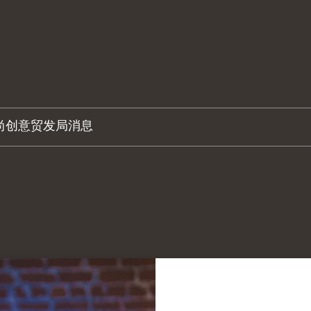
尚创意
贸发局消息