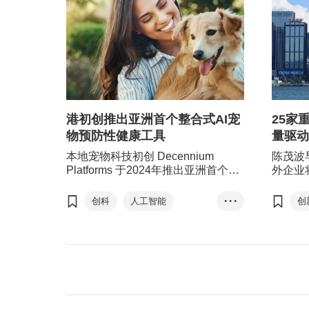
港初创推出亚洲首个整合式AI宠
25家
物预防性健康工具
量驱动
本地宠物科技初创 Decennium
陈茂波
Platforms 于2024年推出亚洲首个＂
外企业
人工智能（AI）预防性健康工具＂，
会，其
提供一站式宠物健康护理支援，助宠
香港特
创科
人工智能
• • •
创
主及兽医诊所更好地照护宠物，至今
点企业
大数据
宠物经济
成为亚洲区覆盖最多宠物主人的整合
司在港
式平台，凭借独特数据飞轮商业模
式，成功与台湾最大动物医院管理系
统NXvet建立策略合作关系，印证其
在宠物科技领域的领先地位。