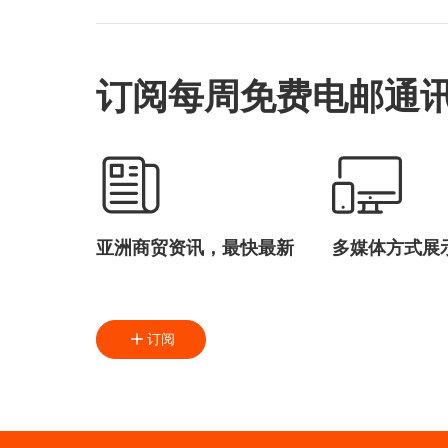
作，在当地更多工业及商业项目中应
ESG
用此系统。
环境保护、社会责任及企业管治
水耕细作
物联网
订阅每周免费电邮通
大数据
Lycasia
融资
绿色生活
亚洲商贸资讯，最快最新
多媒体方式展
订阅