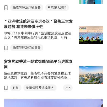
开设办公室，建立起大湾区市场的桥头堡，铺
垫把香港的储物及管理经验带到大湾区。
物流管理及运输服务
粤港澳大湾区
＂亚洲物流航运及空运会议＂聚焦三大发
展趋势 塑造未来供应链
即将于11月中旬举行的＂亚洲物流航运及空运
会议＂将聚焦供应链转化及市场机遇、可持续
发展及绿色能源，以及创新科技三大发展趋
势，以全面呼应三中全会《决定》提出巩固提
物流管理及运输服务
升香港国际航运中心的地位，以及《施政报
告》中一系列加强香港航运发展的政策，为业
界开拓环球机遇。
贸发局助香港一站式智能物流平台进军泰
国
做生意讲求效益，随着电子商务的发展在全球
越见成熟，有香港科技企业看准传统物流业只
着重货品运送，业务单一此痛点，推出一站式
的智能物流平台，以云端技术为商户连接电子
科技
物流管理及运输服务
• • •
商务平台和物流服务商，推动物流运作自动
化。早前更在香港贸发局T-box的支援下，成功
T-box升级转型计划
进军泰国市场，开设物流业务。