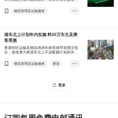
和规范，而兼备创新功能以及能迎合用户需要
的绿色物流方案则有助中小企从接单到物流运
物流管理及运输服务
• • •
输整个流程环节中，满足自身或客户的绿色要
求，从而推动全球供应链迈向零碳未来。
环保用品
香港
T-box升级转型计划
陈永健
傅至乐
谢凯澄
港车北上计划年内实施 料45万车主及乘
客受惠
绿色物流
物流运输
香港特区运输及物流局局长林世雄早前撰文指
全球供应链
零碳
出，港珠澳大桥港车北上不设配额计划的详细
安排预计2023年3月或之前公布，并于年内实
智慧物流
智能科技
施，当局会参考实施经验，研究将计划延伸至
物流管理及运输服务
香港
• • •
采购管理
人工智能
一个香港和深圳的陆路口岸。
大湾区
港珠澳大桥
大数据
林世雄
更多
港车北上不设配额计划
通关
两地车牌