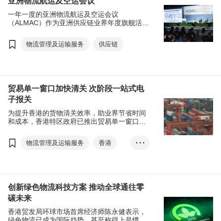
亚洲物流航运及空运会议
一年一度的亚洲物流航运及空运会议
（ALMAC）作为亚洲供应链业界年度旗舰活
动，订于11月21至22日在香港会议展览中心线
上线下举行。
物流管理及运输服务
供应链
贸易单一窗口加快清关 次阶段一站式电
子报关
为提升香港的货物清关效率，助业界节省时间
和成本，香港特区政府已推出贸易单一窗口第
二阶段服务，以一站式电子平台作报关及货物
清关之用。
物流管理及运输服务
香港
• • •
贸易单一窗口
进出口贸易
贸易文件
智方便
报关
清关
产地来源证
创新绿色物流科技方案 推动全球通往零
碳未来
电子报关
香港贸发局环球市场首席经济师陈永健表示，
绿色物流已成为国际趋势，甚至称得上是惯例