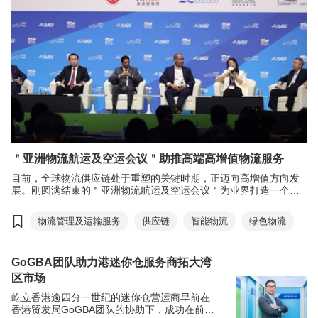
＂亚洲物流航运及空运会议＂助推高端高增值物流服务
目前，全球物流供应链处于重塑的关键时期，正迈向高增值方向发
展。刚圆满结束的＂亚洲物流航运及空运会议＂为业界打造一个深
度的交流平台，今年邀得政商界翘楚就＂高端化，智能化，绿色化
＂物流的议题进行探讨，让业界获得最新行业资讯，在当今复杂多
物流管理及运输服务
供应链
智能物流
绿色物流
变的外围环境下保持竞争力，把握环球商机。
GoGBA团队助力港迷你仓服务商拓大湾
区市场
屹立香港逾四分一世纪的迷你仓营运商早前在
香港贸发局GoGBA团队的协助下，成功在前海