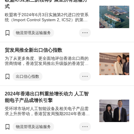
式
欧盟将于2024年6月3日实施第2代进口控管系
统（Import Control System 2, ICS2）的第三
阶段，把安全保障数据报告要求全面扩展至所
有运输方式。凡进入欧盟27国目的地以及挪
物流管理及运输服务
• • •
威、瑞士和北爱尔兰的货物，必需向ICS2提交
完整的入境摘要报关单（ENS）。
物流管理及运输服务
欧盟
贸发局推全新出口信心指数
为了从更多角度、更全面地评估香港出口商的
营商情绪，香港贸发局推出升级版的香港贸发
局出口信心指数，有助深入了解影响出口信心
以及短期经济前景趋势。
出口信心指数
• • •
物流管理及运输服务
2024年香港出口料重拾增长动力 人工智
范婉儿
能电子产品成增长引擎
受环球市场对人工智能设备及相关电子产品需
求上升所带动，香港贸发局预期2024年香港出
口料将重拾增长动力，预计全年香港出口将增
长4至6%。虽然截至2023年10月，香港出口收
物流管理及运输服务
• • •
缩达11%，但2024年出口有望呈现复苏势头。