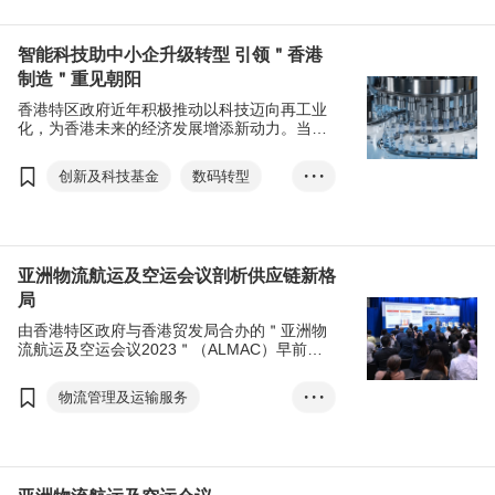
人工智能
电子产品及电器
智能科技助中小企升级转型 引领＂香港
制造＂重见朝阳
香港特区政府近年积极推动以科技迈向再工业
化，为香港未来的经济发展增添新动力。当前
有不少香港中小企致力利用科技升级转型，从
生产线出发，通过创新科技提高生产效率，成
创新及科技基金
数码转型
• • •
为新一代＂香港制造＂的先行者。
再工业化
医疗用品及医药
物流管理及运输服务
亚洲物流航运及空运会议剖析供应链新格
局
由香港特区政府与香港贸发局合办的＂亚洲物
流航运及空运会议2023＂（ALMAC）早前圆
满举行，会议汇聚近80位来自全球的航运、空
运、物流及供应链专家及行业翘楚亲临会场，
物流管理及运输服务
• • •
在20场专题论坛上，就业界的热门议题分享真
知灼见。会议吸引来自36个国家及地区合共超
亚洲物流航运及空运会议
过2,000名与会人士参与，共同探讨行业最新形
势，迎接未来发展机遇。