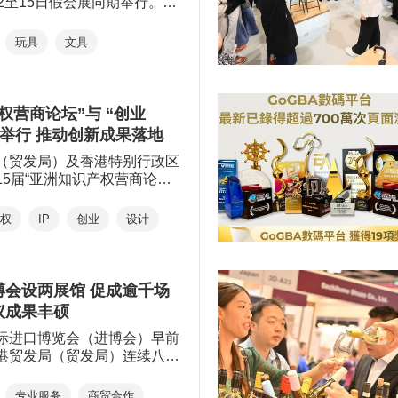
2至15日假会展同期举行。三
新玩意 与众同乐＂为题，吸
家及地区、超过2,600家展商
玩具
文具
迎来孟加拉、新西兰和挪威等
玩具展首次设立＂潮玩馆＂
ay），汇聚约150个潮玩 IP ，
界买家及公众，促进本地潮玩
权营商论坛”与 “创业
商贸买家，助力他们拓展国际
重举行 推动创新成果落地
（贸发局）及香港特别行政区
15届“亚洲知识产权营商论
发局举办的第17届创业日，将
5日假香港会议展览中心举行。
产权
IP
创业
设计
活动汇聚来自环球创新企业、
人士及政策制定者，透过一系
跨界合作与交流，巩固香港作
权贸易中心，共同推动及建设
博会设两展馆 促成逾千场
创新科技城市。
议成果丰硕
际进口博览会（进博会）早前
港贸发局（贸发局）连续八年
立＂香港食品馆＂及＂香港服
率领54家香港企业参展，促
专业服务
商贸合作