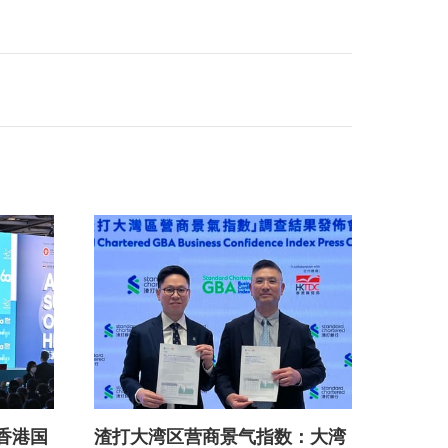
月26日
1,000人出席的「60周年酒会」，其
粤港保护
他活动还包括「60周年主题电车」、
下的重要
「香港‧设计廊：60件6折周年优惠」
业界人士
等。6月23日，香港贸发局主席马时
商贸配
亨教授、总裁张淑芬，以及贸发局管
托香港的
理层今出席了主题电车拍照活动。
出海。
香港国
渣打大湾区营商景气指数：大湾