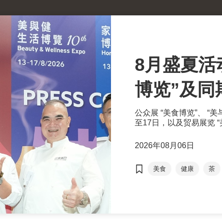
8月盛夏活
博览”及同
活大健康
公众展 “美食博览”、 “
至17日，以及贸易展览 “
15日假湾仔香港会议展
士及持票公众进场。由现
2026年08月06日
科研机构携手举办的国际
议）亦于8月13至15日
美食
健康
茶