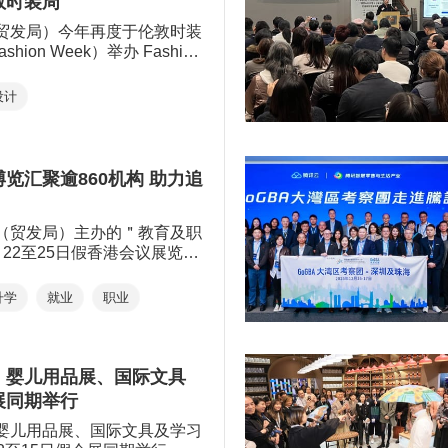
敦时装周
展商脉，探讨合作空间。
贸发局）今年再度于伦敦时装
ashion Week）举办 Fashion
ng 时装汇演，带领香港设计师品
6秋冬新作，向英国及国际时尚
设计
计的原创力量，展现香港作为
中心的实力，发掘出海机遇。
览汇聚逾860机构 助力追
（贸发局）主办的＂教育及职
22至25日假香港会议展览中
拼追梦 成就解锁＂为
23个国家及地区、超过860
升学
就业
职业
并破记录邀得31个政府决策
家公私营机构参与，期间更举
动，另设多个互动工作坊活动
人找出升学及就业方向。
、婴儿用品展、国际文具
展同期举行
婴儿用品展、国际文具及学习