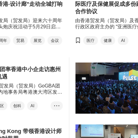
“香港‧设计廊”走动全城打响
际医疗及保健展促成多份
合作协议
发局（贸发局）迎来六十周年
由香港贸发局（贸发局）及
头炮庆祝活动于5月29日启
行政区政府主办的 “亚洲医
发局旗舰零售平台 “香港‧设计
峰论坛”(ASGH) ，以及由
计廊）举办 “香港‧设计廊”走
主办、香港医疗科技协会协办
0周年
贸易
展览
会议
医疗
健康
AI
活动，在未来三星期（5月29
港国际医疗及保健展”（医疗
月18日）巡回16个地点，向市
前圆满结束。作为 “国际医疗
客展示本地原创品牌与设计产
周”的两大旗舰活动，促成逾
献香港设计的创意故事、多元
资及商贸配对会议，以及多
察团率香港中小企走访惠州
。
议， 助力医药企业 “出海”。
机遇
贸发局（贸发局）GoGBA团
内地事务局粤港澳大湾区发展
举办＂GoGBA大湾区惠州考
旨在透过企业拜访及交流活
湾区
创科
AI
• • •
中小企了解惠州的优势产业、
民企发展
及最新的科技发展及应用，从
人机、高端制造及人工智能
，亲身体验粤港澳大湾区（大湾
Hong Kong 带领香港设计师
生产力＂; 与当地官员及企业