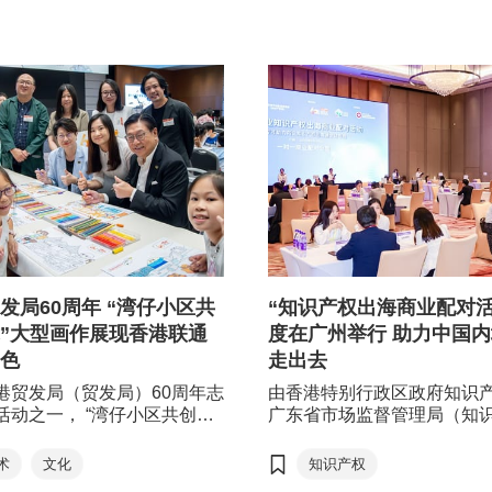
发局60周年 “湾仔小区共
“知识产权出海商业配对活
”大型画作展现香港联通
度在广州举行 助力中国
色
走出去
港贸发局（贸发局）60周年志
由香港特别行政区政府知识
活动之一， “湾仔小区共创艺
广东省市场监督管理局（知
作坊于香港书展期间举行。本
局）主办，香港贸发局（贸
李美欣（Messy Desk）连
广州开发区知识产权局协办
术
文化
知识产权
00名学生透过共创活动交流创
港驻粤经济贸易办事处支持的