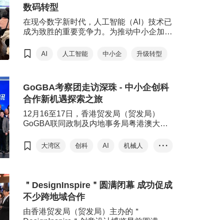
数码转型
在现今数字新时代，人工智能（AI）技术已
成为致胜的重要竞争力。为推动中小企加速
数字转型，把握新机遇，香港贸发局（贸发
局）与Microsoft香港再度携手，推出＂
AI
人工智能
中小企
升级转型
Microsoft AI 助航计划＂，透过三场专题工
作坊以及一系列专属 AI 方案优惠，推动香
港中小企善用AI技术，提升业务生产力及营
GoGBA考察团走访深珠 - 中小企创科
运效率。
合作新机遇探索之旅
12月16至17日，香港贸发局（贸发局）
GoGBA联同政制及内地事务局粤港澳大湾
区发展办公室，圆满举办＂GoGBA大湾区
深圳珠海考察团＂。活动旨在让港商直观地
大湾区
创科
AI
机械人
• • •
了解粤港澳大湾区（大湾区）前沿科技的最
低空经济
新发展及应用，助力其升级转型，提升竞争
力；同时，活动提供与中国内地官员及业界
深入交流的平台，让港商掌握最新政策与产
＂DesignInspire＂圆满闭幕 成功促成
业趋势，为三地企业探索合作新机遇。
不少跨地域合作
由香港贸发局（贸发局）主办的＂