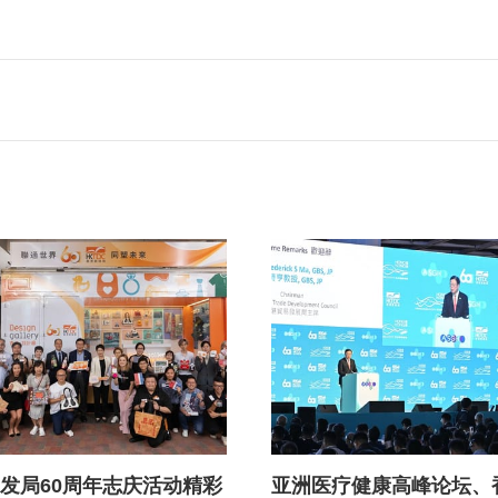
贸发局60周年大型画作提供创
产权出海商业配对活动”，于6
。香港贸发局主席马时亨教授
在广州科学城举行。活动是
张淑芬今日出席活动，与学生
知识产权合作专责小组框架
描绘香港经济面貌，展现贸发
合作项目，吸引超过150名
小区、培育青少年，推动香港
参与，促成近50场一对一的
展的愿景与成果。
对，将助力中国内地企业依
国际化专业服务优势，扬帆
发局60周年志庆活动精彩
亚洲医疗健康高峰论坛、