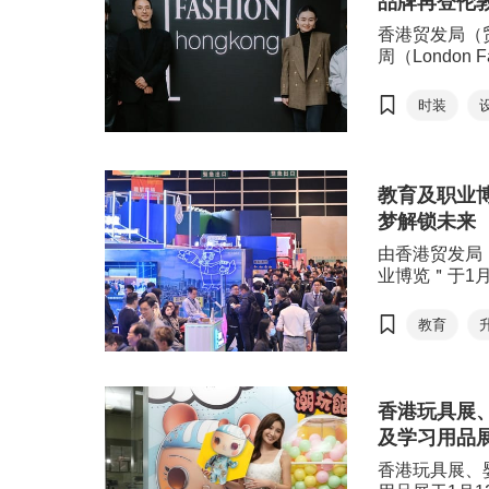
品牌再登伦
深入交流，拓
香港贸发局（
周（London F
Hong Ko
牌发表 202
时装
界展示香港设
亚洲时尚设计
教育及职业博
梦解锁未来
由香港贸发局
业博览＂于1月
心举行，博览以＂力
主题，汇聚来自
教育
家机构参展，
局、部门及多
办逾过百场活
等，协助年轻
香港玩具展
及学习用品
香港玩具展、