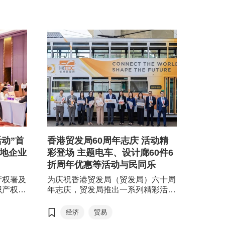
动”首
香港贸发局60周年志庆 活动精
内地企业
彩登场 主题电车、设计廊60件6
折周年优惠等活动与民同乐
产权署及
为庆祝香港贸发局（贸发局）六十周
识产权
年志庆，贸发局推出一系列精彩活
发局）、
动，除了近期举行以流动展览车「香
，以及香
港‧设计廊」走动全城、由主席和前
经济
贸易
 “知识
主席主讲的「未来60论坛」，以及逾