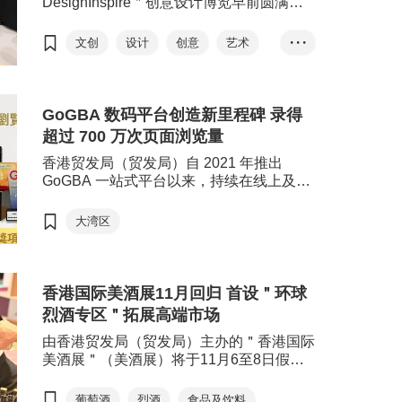
DesignInspire＂创意设计博览早前圆满举
行，为本地及国际设计师、品牌及创意机构
提供展示设计作品与交流的平台，吸引国际
文创
设计
创意
艺术
• • •
买家，以设计驱动商业机遇。活动汇聚超过
文化
商贸
260家，来自14个国家及地区的参展商参
与；参展设计师逾300位，设计作品及项目
逾600个，吸引超过52,000人次进场参观。
GoGBA 数码平台创造新里程碑 录得
展会成功促成多项跨地域合作，其中，主题
超过 700 万次页面浏览量
展馆表现尤其亮眼。
香港贸发局（贸发局）自 2021 年推出
GoGBA 一站式平台以来，持续在线上及线
下为港商提供免费及全方位支援，旨在协助
港商探索粤港澳大湾区（大湾区）机遇；其
大湾区
中 GoGBA 数码平台（包括微信小程序、微
信公众号、网站及电子通讯）提供最新大湾
区各市的政府优惠政策和补贴等实用讯息，
目前已录得超过 700万次页面浏览量，并获
香港国际美酒展11月回归 首设＂环球
得 19项奖项殊荣。
烈酒专区＂拓展高端市场
由香港贸发局（贸发局）主办的＂香港国际
美酒展＂（美酒展）将于11月6至8日假香
港会议展览中心举行。今届美酒展吸引超过
620个、来自21个国家及地区的展商参与，
葡萄酒
烈酒
食品及饮料