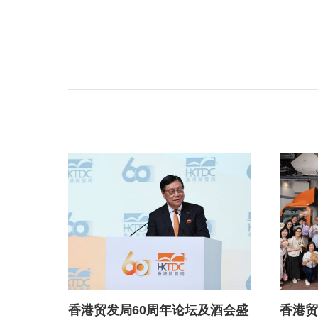
营运效率，全力支持企业制定更全面
意，为
的推广布局；二是 “优化资源 开拓
作灵感
新市场”，优化全球网络资源，在全
和总裁
力协助企业深耕传统市场的同时，亦
以画笔
开拓新市场商机，包括中亚、中东、
局连系
北非等高增长市场。
商贸发
香港贸发局60周年论坛及酒会盛
香港贸