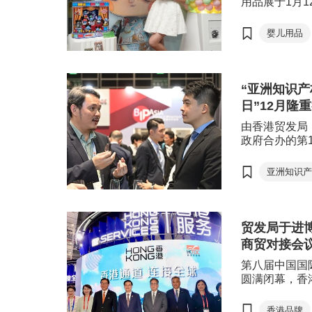
用品展于1月1
项展览以＂全
引来自37个国
婴儿用品
参与，当中更
新展商参展；
（Pop & Pl
同步开放予业
“亚洲知识产
品牌接触环球
日”12月隆
市场。
由香港贸发局
政府合办的第
坛”，以及贸
于12月4至
亚洲知识
两大年度旗舰
投资者、专业
列活动，促进
为区域知识产
贸发局于进
香港成为国际
商贸对接会
第八届中国国
圆满闭幕，香
参与，今年设
务业展馆＂，
香港品牌