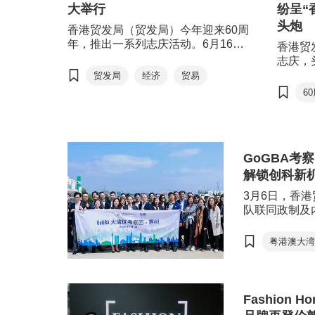
大举行
纷呈ㅤ
头炮
香港贸发局（贸发局）今年迎来60周
年，推出一系列志庆活动。6月16
香港贸
日，重点活动 “未来60论坛”及 “60周
志庆，
年酒会”假香港会议展览中心盛大举
动。贸
贸发局
经济
贸易
行，逾1,000位来自政商界的嘉宾拨
廊”（设
6
冗莅临，一同见证及庆贺这历史性的
动全城
时刻。论坛上，贸发局主席马时亨教
日至6
授亲身担任主持，多位历任贸发局主
民及旅
席首度同台分享真知灼见。大会盛邀
品，呈
香港特别行政区律政司司长林定国担
GoGBA考
与活力
任酒会的主礼嘉宾，以及一众嘉宾出
解锁创科新
席活动，令活动生色不少。
3月6日，香港
队联同政制及
办公室，圆满
察团＂。活动
粤港澳大
动，协助香港
低空经济
营商环境，以
智慧农业到无
智慧农业
（AI）家品
Fashion 
区）的＂新质