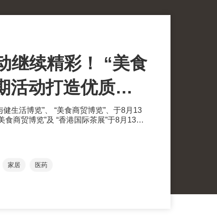
动继续精彩！ “美食
期活动打造优质生
之旅！
美与健生活博览”、 “美食商贸博览”、于8月13
美食商贸博览”及 “香港国际茶展”于8月13至
览中心举行。茶展将再次全面开放予业内人
代化中医药国际协会联同香港贸发局及十大
现代化中医药及健康产品会议（中医药会
举行。
家居
医药