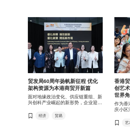
贸发局60周年扬帆新征程 优化
香港贸
架构资源为本港商贸开新篇
创艺术
世界角
面对地缘政治变化、供应链重组、新
兴创科产业崛起的新形势，企业迎来
作为香
各种挑战及机遇。香港贸发局 (贸发
庆小区
局) 在成立60周年的新起点，公布两
术”工
经济
贸易
大优化措施：一是 “优化架构 增效
地艺术家
艺
创新”，推行 “产业群组策略”，提升
同约1