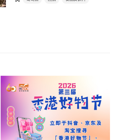
当中中国白酒的参展商数目录得明显升幅。
为协助业界把握高端烈酒税下调机遇，美酒
展新增＂环球烈酒专区＂，云集13个国家
及地区的烈酒，助力各地烈酒品牌＂出海
＂，捕捉新机遇。