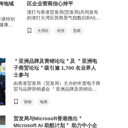
跨地域
区企业营商信心持平
渣打与香港贸发局(贸发局)共同发布
的渣打大湾区营商景气指数(GBAI)，
香港特别
揭示 2 月下旬中东爆发冲突以来粤港
疗健康高
澳大湾区（大湾区）企业营商情绪的
香港贸发局
大湾区
经济
贸易
发展。调查结果显示，湾区企业于第
的 “香
一季度的营商信心仍与上一季度持
展）早
平，营商活动 “现状”指数按季微跌
健康
0.4 点至49.9；“预期”指数则由51下
千场投
跌至50.4，两个指数均徘徊在50的中
份合作协
＂亚洲品牌及营销论坛＂及 ＂亚洲电
性线。内需的加持，以及把上涨成本
子商贸论坛＂吸引逾 1,700 名业界人
转嫁予客户，抵消部分地缘政治不稳
士参与
带来的冲击。
由香港贸发局（贸发局）主办的年度电子商
贸与品牌营销盛会 ＂亚洲品牌及营销论坛
＂及 ＂亚洲电子商贸论坛＂于香港会议展
览中心圆满举行，吸引来自22 个国家及地
营销
电商
区的超过1,700名业内人士参与，一同探索
品牌与企业如何在瞬息万变的市场中重塑增
长方程式。
贸发局与Microsoft香港推出＂
Microsoft AI 助航计划＂ 助力中小企