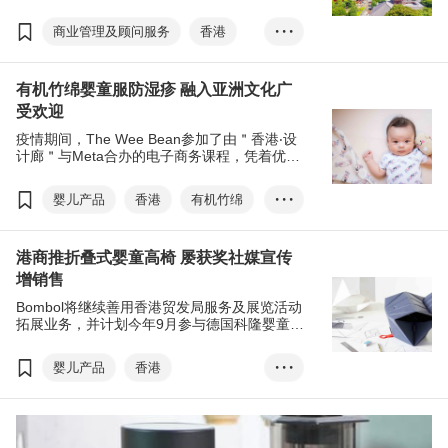
列，聚焦日本、英国、澳大利亚等多个港商投
资热点，邀得专家探讨当地市场的最新趋势和
商业管理及顾问服务
香港
• • •
机遇。首场线上研讨会以＂港企进军日本市场
策略和营销秘诀＂为题，大谈日本电子商贸市
日本
日本营销
T-box
场的发展情况，也邀请了海外公司分享在日本
有机竹绵婴童服防湿疹 融入亚洲文化广
开拓业务的实用技巧和宝贵经验。(T-box工作
电子商贸
B2C
坊—开拓海外市场系列)
受欢迎
社交媒体
检讨文化
疫情期间，The Wee Bean参加了由＂香港‧设
网购
Z世代
计廊＂与Meta合办的电子商务课程，凭着优秀
的推广计划书，成功赢得2,000美元的Meta广
日本营商文化
游绍斌
告积分，将用于Facebook及Instagram帐户推
婴儿产品
香港
有机竹绵
• • •
佐藤征洋
八桥公彦
广其新产品。
婴儿用品
香港•设计廊
谷歌
MindFree
吴栢轩
港商推折叠式婴童高椅 屡获奖社媒宣传
电子商务培育及加速计划
增销售
Meta
社交媒体
Bombol将继续善用香港贸发局服务及展览活动
The Wee Bean
网购平台
拓展业务，并计划今年9月参与德国科隆婴童用
品展(Kind + Jugend)，冀能进一步扩大销售网
香港设计
络。
婴儿产品
香港
• • •
折叠式婴童高椅
香港•设计廊