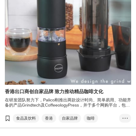
电子商务培育及加速计划
Meta
社交媒体
德国科隆婴童用品展
Bombol
网购
婴童产品
香港婴儿用品展
香港出口商创自家品牌 致力推动精品咖啡文化
在研发团队努力下，Palico刚推出两款设计时尚、简单易用、功能齐
备的产品Grindtech及CoffeeologyPress，并于多个网购平台，包括
亚马逊等发售，反应不俗；又计划今年在＂香港•设计廊＂与京东商
城合作的跨境电商平台上架，以及藉网购平台开拓日本和韩国市
食品及饮料
香港
自家品牌
咖啡
• • •
场。
Palico
T-box升级转型计划
香港设计廊
京东商城
跨境电商
网购
内销