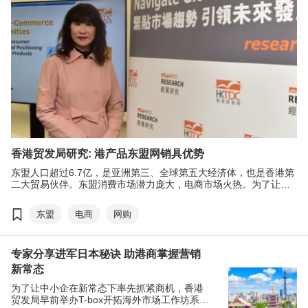
香港贸发局研究: 港产品东盟网销具优势
东盟人口超过6.7亿，是亚洲第三、全球第五大经济体，也是香港第
二大贸易伙伴。东盟消费市场潜力庞大，电商市场火热。为了让港
商更好地掌握向好的市场势头，作出更精准的部署，香港贸发局进
行了全新的＂东盟电商机遇：消费行为与香港产品定位＂研究，对
东盟
电商
网购
东盟网购市场作多个角度分析。本局旗下的＂香港‧设计廊＂网上商
店将于25/26年度开通东盟市场，为港商提供更全面的支援。
专家分享进军日本秘诀 助港商掌握营销
新常态
为了让中小企在新常态下率先抓紧商机，香港
贸发局早前举办T-box开拓海外市场工作坊系