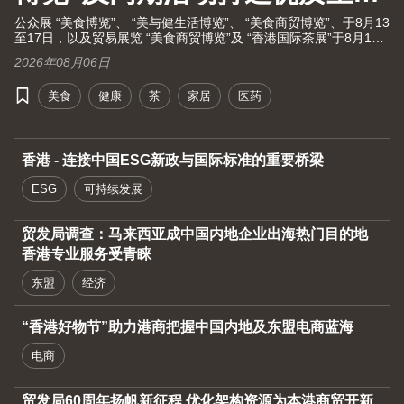
大健康之旅！
公众展 “美食博览”、 “美与健生活博览”、 “美食商贸博览”、于8月13
至17日，以及贸易展览 “美食商贸博览”及 “香港国际茶展”于8月13
至15日假湾仔香港会议展览中心举行。茶展将再次全面开放予业内
2026年08月06日
人士及持票公众进场。由现代化中医药国际协会联同香港贸发局及
十大科研机构携手举办的国际现代化中医药及健康产品会议（中医
美食
健康
茶
家居
医药
药会议）亦于8月13至15日举行。
香港 - 连接中国ESG新政与国际标准的重要桥梁
ESG
可持续发展
贸发局调查：马来西亚成中国内地企业出海热门目的地
香港专业服务受青睐
东盟
经济
“香港好物节”助力港商把握中国内地及东盟电商蓝海
电商
贸发局60周年扬帆新征程 优化架构资源为本港商贸开新