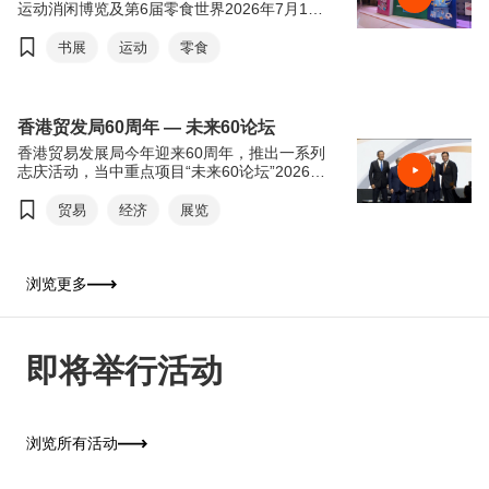
运动消闲博览及第6届零食世界2026年7月15
日至21日于香港会议展览中心举行。今年书展
以“从香港阅读世界：文创传承．旅悦人生”，
书展
运动
零食
希望透过阅读带领读者从香港出发，探索世界
各地的历史、文化和生活风貌。来自世界各地
的作家、学者和文化界人士将齐聚香港交流分
享，进一步彰显香港作为中外文化艺术交流中
香港贸发局60周年 — 未来60论坛
心的独特优势。连同同期举行的运动消闲博览
香港贸易发展局今年迎来60周年，推出一系列
及零食世界，三展共吸引超过770家参展商参
志庆活动，当中重点项目“未来60论坛”2026年
与，为市民及旅客带来集阅读、运动及美食于
6月16日于香港会议展览中心举行。“未来60论
一身的丰富体验，是这个夏天最精彩的盛事之
坛”以“回顾与前瞻”为主轴，由贸发局前主席邓
贸易
经济
展览
一。
莲如勋爵透过录像致辞为论坛揭开序幕。贸发
局主席马时亨教授，亲自邀请多位贸发局前主
席包括冯国经博士、吴光正、苏泽光及罗康瑞
担任论坛嘉宾，并担任主持，共同回顾香港经
浏览更多
济由制造基地转型为国际金融及贸易中心的历
程，探讨香港如何在百年变局中继续发挥“超
级联系人”及“超级增值人”的角色。
即将举行活动
浏览所有活动