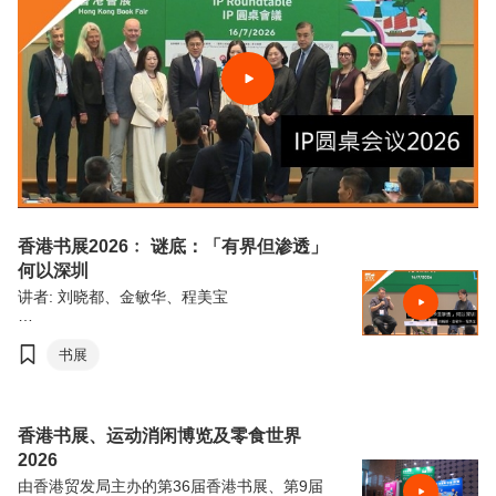
香港书展2026﹕ 谜底：「有界但渗透」
何以深圳
讲者: 刘晓都、金敏华、程美宝
由香港贸易发展局（香港贸发局）主办的第36
届香港书展，连同香港运动消闲博览及零食世
书展
界，将于7月15日至21日（星期三至星期二）
于香港会议展览中心举行。今年三项展览合共
汇聚超过770家展商，来自约30个国家及地
区，为入场人士带来集阅读、运动与消闲于一
香港书展、运动消闲博览及零食世界
体的盛夏旅程。
2026
由香港贸发局主办的第36届香港书展、第9届