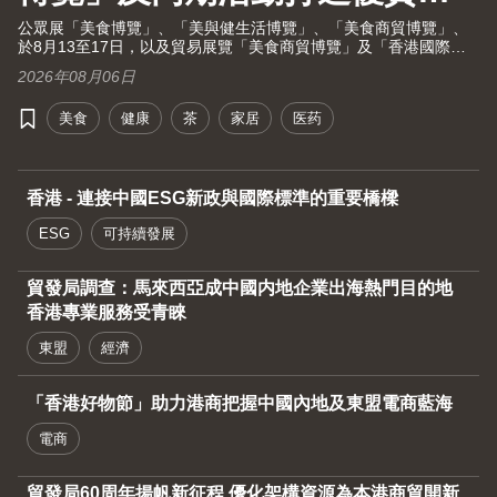
活大健康之旅！
公眾展「美食博覽」、「美與健生活博覽」、「美食商貿博覽」、
於8月13至17日，以及貿易展覽「美食商貿博覽」及「香港國際茶
展」於8月13至15日假灣仔香港會議展覽中心舉行。茶展將再次全
2026年08月06日
面開放予業內人士及持票公眾進場。由現代化中醫藥國際協會聯同
香港貿發局及十大科研機構攜手舉辦的國際現代化中醫藥及健康產
美食
健康
茶
家居
医药
品會議（中醫藥會議）亦於8月13至15日舉行。
香港 - 連接中國ESG新政與國際標準的重要橋樑
ESG
可持續發展
貿發局調查：馬來西亞成中國内地企業出海熱門目的地
香港專業服務受青睞
東盟
經濟
「香港好物節」助力港商把握中國內地及東盟電商藍海
電商
貿發局60周年揚帆新征程 優化架構資源為本港商貿開新