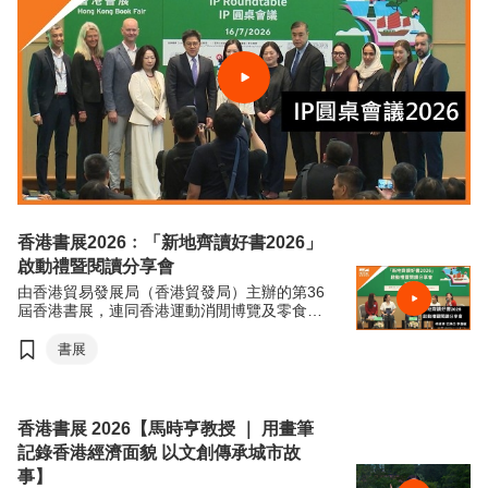
香港書展2026﹕「新地齊讀好書2026」
啟動禮暨閱讀分享會
由香港貿易發展局（香港貿發局）主辦的第36
屆香港書展，連同香港運動消閒博覽及零食世
界，將於7月15日至21日（星期三至星期二）
於香港會議展覽中心舉行。今年三項展覽合共
書展
匯聚超過770家展商，來自約30個國家及地
區，為入場人士帶來集閱讀、運動與消閒於一
體的盛夏旅程。
香港書展 2026【馬時亨教授 ｜ 用畫筆
記錄香港經濟面貌 以文創傳承城市故
事】