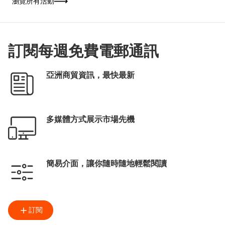
瀏覽所有活動
「揭開文學心度遊」為主題，以「本地眼」和
「世界眼」雙重視角貫穿四大體驗區。場內設
有多組互動裝置，按參觀者的性格及喜好推薦
書籍及深度遊路線；並聯同各國駐港總領事館
展出逾200本書籍，讓書迷從閱讀中展開一場
跨越地域的文學之旅。
訂閱每週免費電郵通訊
亞洲商貿資訊，最快最新
多媒體方式展示市場先機
簡易介面，讓你隨時隨地輕鬆閱讀
訂閱