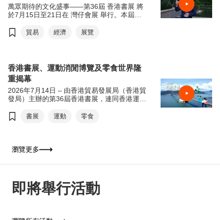
萬眾期待的文化盛事——第36屆 香港書展 將
於7月15日至21日在 灣仔會展 舉行。本屆書
展以「文創傳承·旅悅人生」為年度主題，帶
領讀者從香港出發，探索世界各地的歷史、文
貿易
經濟
展覽
化與生活風貌。
適逢 貿發局60周年 ，主席 馬時亨教授 今年
特別聯同本地藝術家 @messydesks 及過百位
香港書展、運動消閒博覽及零食世界隆
中、小學生，攜手用畫筆記錄香港經濟面貌。
重揭幕
歡迎觀看宣傳短片，率先感受本屆書展的精彩
內容。
2026年7月14日 – 由香港貿易發展局（香港貿
發局）主辦的第36屆香港書展，連同香港運動
消閒博覽及零食世界，將於今天7月15日至21
日（星期三至星期二）於香港會議展覽中心舉
書展
運動
零食
行。今年三項展覽合共匯聚超過770家展商，
來自約30個國家及地區，為入場人士帶來集閱
讀、運動與消閒於一體的盛夏旅程。展覽首日
（7月15日）上午11時將舉行開幕典禮，由香
瀏覽更多
港特別行政區政府署理政務司司長卓永興擔任
主禮嘉賓及致開幕辭，香港貿易發展局主席馬
時亨教授致歡迎辭。
即將舉行活動
今年書展以「從香港閱讀世界：文創傳承．旅
悅人生」為年度主題，鼓勵公眾閱讀，特別是
與文化、旅遊及文創相關的作品，以文字漫遊
世界，拓闊視野。焦點展區「世界文藝廊」以