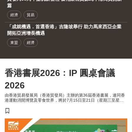
篇
經濟
貿易
「成就機遇．首選香港」吉隆坡舉行 助力馬來西亞企業
開拓亞洲增長機遇
東盟
經濟
香港書展2026﹕IP 圓桌會議
2026
由香港貿易發展局（香港貿發局）主辦的第36屆香港書展，連同香
港運動消閒博覽及零食世界，將於7月15日至21日（星期三至星期
二）於香港會議展覽中心舉行。今年三項展覽合共匯聚超過770家展
商，來自約30個國家及地區，為入場人士帶來集閱讀、運動與消閒
於一體的盛夏旅程。