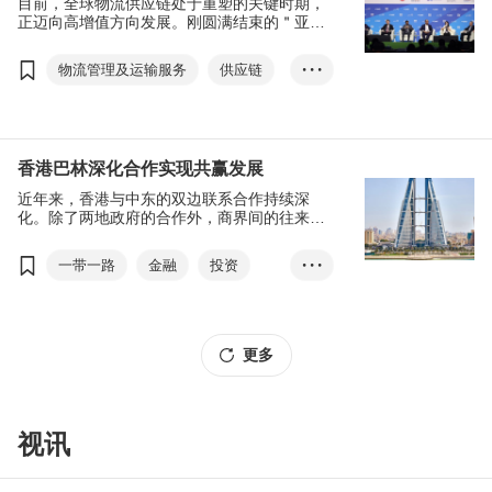
目前，全球物流供应链处于重塑的关键时期，
正迈向高增值方向发展。刚圆满结束的＂亚洲
物流航运及空运会议＂为业界打造一个深度的
交流平台，今年邀得政商界翘楚就＂高端化，
物流管理及运输服务
供应链
• • •
智能化，绿色化＂物流的议题进行探讨，让业
界获得最新行业资讯，在当今复杂多变的外围
智能物流
绿色物流
环境下保持竞争力，把握环球商机。
香港巴林深化合作实现共赢发展
近年来，香港与中东的双边联系合作持续深
化。除了两地政府的合作外，商界间的往来亦
日益频繁。巴林一直以来是中东的商业中心，
且近年致力促进经济多元化。在 “一带一路” 倡
一带一路
金融
投资
• • •
议下，可为当地及香港企业带来庞大的合作机
遇。
物流
巴林
更多
视讯