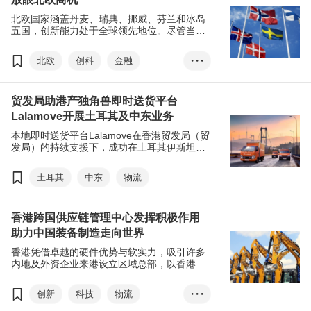
北欧国家涵盖丹麦、瑞典、挪威、芬兰和冰岛
五国，创新能力处于全球领先地位。尽管当地
公共研发资金充足，惟许多初创企业在商品
化、拓展国际市场时遇到不少挑战。北欧五国
北欧
创科
金融
• • •
在创新科技、绿色能源、医疗健康等领域具备
相当优势，在投资、技术合作及市场拓展方面
物流
知识产权
与香港有高度互补性，合作空间广阔。
贸发局助港产独角兽即时送货平台
Lalamove开展土耳其及中东业务
本地即时送货平台Lalamove在香港贸发局（贸
发局）的持续支援下，成功在土耳其伊斯坦布
尔及中东阿联酋设立战略据点，业务版图扩张
至全球14个市场，以捕捉欧洲、中东及非洲地
土耳其
中东
物流
区（EMEA），以至其他＂一带一路＂沿线国
家的庞大商机。
香港跨国供应链管理中心发挥积极作用
助力中国装备制造走向世界
香港凭借卓越的硬件优势与软实力，吸引许多
内地及外资企业来港设立区域总部，以香港作
为跳板，开拓更广阔的海外市场。香港发挥跨
国供应链管理中心作用，除了助力内地企业
创新
科技
物流
• • •
“走出去”推进全球化布局，也促进中国技术输