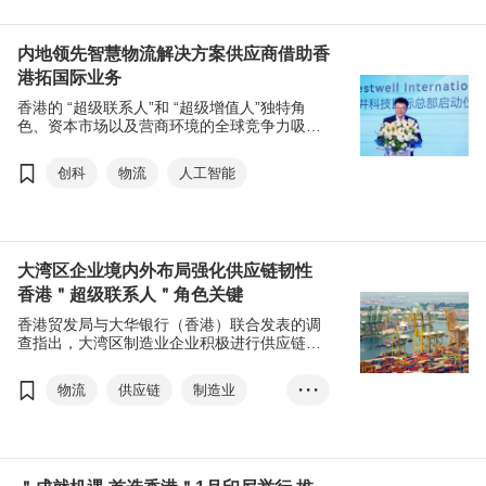
出及转让，实现行业价值链重构，贡献 “一带
智能
机器人
一路”建设，并深化沿线地区的共建及共赢。
内地领先智慧物流解决方案供应商借助香
港拓国际业务
香港的 “超级联系人”和 “超级增值人”独特角
色、资本市场以及营商环境的全球竞争力吸引
中国内地及外资企业来港落户，并利用香港平
台拓展国际市场。面对新的贸易格局，开辟新
创科
物流
人工智能
市场、发掘新增长点至关重要。香港贸发局致
力推广香港的跨国供应链管理中心优势，吸引
内地及外资企业善用香港平台 “走出去”。
大湾区企业境内外布局强化供应链韧性
香港＂超级联系人＂角色关键
香港贸发局与大华银行（香港）联合发表的调
查指出，大湾区制造业企业积极进行供应链转
型，包括推进多元化、可持续发展，提升供应
链韧性。供应链多元化方面，大部分受访企业
物流
供应链
制造业
• • •
以内地为先、以东盟为海外首选。香港可发挥
＂超级联系人＂优势，助力内地企业走出去。
大湾区
东盟