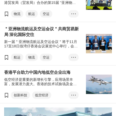
港贸发局（贸发局）合办的第15届 “亚洲物流
航运及空运会议” 早前圆满举行。会议汇聚超
过80位航运、空运、物流及供应链的业界翘
物流
航运
空运
• • •
楚，在20多场专题论坛及工作坊中共同探讨行
业趋势及机遇，助力推动物流及供应链管理高
可持续发展
低空经济
质量发展。会议吸引来自超过40个国家及地
＂亚洲物流航运及空运会议＂共商贸易新
区、逾2,300名与会者参与，反应热烈。
局 深化国际交往
新一届＂亚洲物流航运及空运会议＂将于11月
17至18日假湾仔香港会议展览中心举行，会议
以＂贸易新局：共创增长‧协同共赢＂为主题，
同时呼应国家＂十五五＂规划建议及配合香港
航运
物流
空运
• • •
特别行政区政府《施政报告》政策，巩固并提
升香港国际航运中心及空运枢纽的地位，将汇
投资
贸易
聚超过80位星级讲者，预计吸引2,300位、来
香港平台助力中国内地低空企业出海
自逾40个国家及地区的与会人士参与，协助企
业深化国际交往，促成实质合作。
低空经济是重要的新增长引擎，应用场景丰
富，发展潜力庞大。香港的技术试验场及金融
等优势，可助中国内地企业加快 “走出去”，贡
献全球绿色建设。
创新科技
低空经济
• • •
无人驾驶
智慧物流
一带一路
中东