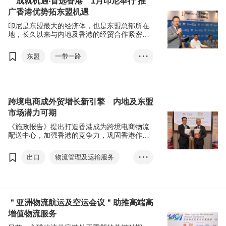
＂成就机遇‧首选香港＂1月印尼举行 推
广香港优势拓东盟机遇
印尼是东盟最大的经济体，也是东盟总部所在
地，长久以来与内地及香港的经贸合作紧密。
香港特别行政区政府于新一份《施政报告》提
出以扩大与东南亚国家经贸关系为优先措施 ，
东盟
一带一路
• • •
为本地的经济发展带来新的契机。今年7月，香
港贸发局组织了由行政长官李家超率领的东盟
金融及投资
创科
代表团，于印尼一站促成了15份合作备忘录
（MoU）。为进一步推进两地的合作，香港贸
可持续发展
物流
发局将于明年1月，在印尼举行＂成就机遇‧首
跨境电商成外贸增长新引擎 内地及东盟
选香港＂活动，推广香港作为＂超级联系人＂
和＂超级增值人＂的角色，为两地企业开拓新
市场潜力可期
机遇。
《施政报告》提出打造香港成为跨境电商物流
配送中心，加强香港的竞争力，巩固香港作为
国际贸易、航运中心的地位。机场三跑系统已
经正式启用，令香港如虎添翼。香港出口信用
出口
物流管理及运输服务
• • •
保险局（香港信保局）与香港贸发局积极配合
政府政策，协助港商掌握最新市场趋势，早作
跨境电商
电子商务
部署；同时亦积极了解港商所面对的挑战，为
他们提供务实的支援，抢占全球电商蓝海。
＂亚洲物流航运及空运会议＂助推高端高
增值物流服务