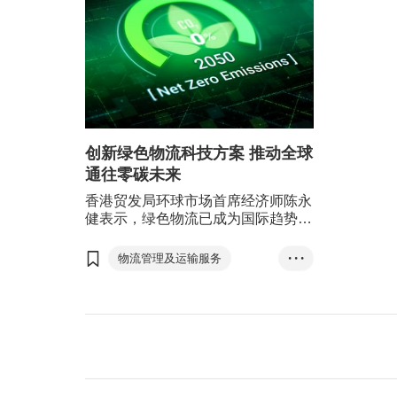
创新绿色物流科技方案 推动全球
通往零碳未来
香港贸发局环球市场首席经济师陈永
健表示，绿色物流已成为国际趋势，
甚至称得上是惯例和规范，而兼备创
新功能以及能迎合用户需要的绿色物
物流管理及运输服务
• • •
流方案则有助中小企从接单到物流运
环保用品
香港
输整个流程环节中，满足自身或客户
的绿色要求，从而推动全球供应链迈
T-box升级转型计划
向零碳未来。
陈永健
傅至乐
谢凯澄
绿色物流
物流运输
全球供应链