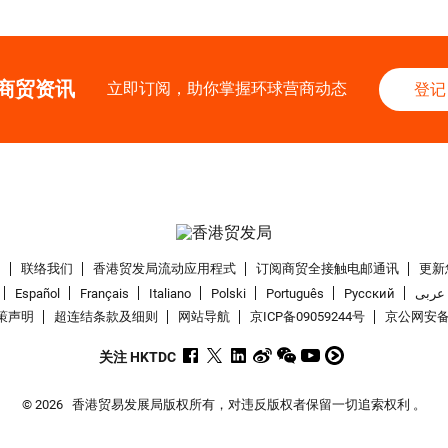
商贸资讯
立即订阅，助你掌握环球营商动态
登记
们
联络我们
香港贸发局流动应用程式
订阅商贸全接触电邮通讯
更新
Español
Français
Italiano
Polski
Português
Pусский
عربى
策声明
超连结条款及细则
网站导航
京ICP备09059244号
京公网安备 1
关注 HKTDC
© 2026
香港贸易发展局版权所有，对违反版权者保留一切追索权利 。