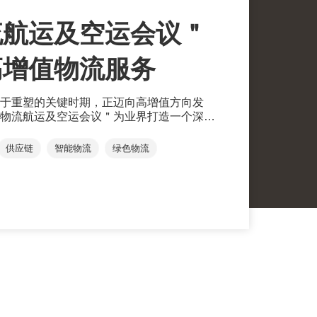
流航运及空运会议＂
高增值物流服务
于重塑的关键时期，正迈向高增值方向发
物流航运及空运会议＂为业界打造一个深度
商界翘楚就＂高端化，智能化，绿色化＂物
界获得最新行业资讯，在当今复杂多变的外
供应链
智能物流
绿色物流
握环球商机。