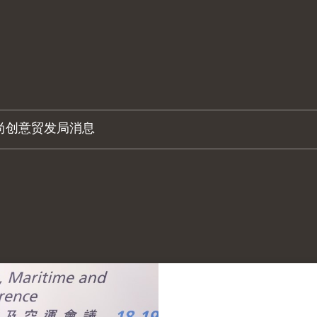
尚创意
贸发局消息