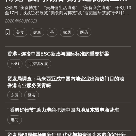
大健康之旅！
公众展 “美食博览”、 “美与健生活博览”、 “美食商贸博览”、于8月13
至17日，以及贸易展览 “美食商贸博览”及 “香港国际茶展”于8月13
至15日假湾仔香港会议展览中心举行。茶展将再次全面开放予业内
2026年08月06日
人士及持票公众进场。由现代化中医药国际协会联同香港贸发局及
十大科研机构携手举办的国际现代化中医药及健康产品会议（中医
美食
健康
茶
家居
医药
药会议）亦于8月13至15日举行。
香港 - 连接中国ESG新政与国际标准的重要桥梁
ESG
可持续发展
贸发局调查：马来西亚成中国内地企业出海热门目的地
香港专业服务受青睐
东盟
经济
“香港好物节”助力港商把握中国内地及东盟电商蓝海
电商
贸发局60周年扬帆新征程 优化架构资源为本港商贸开新