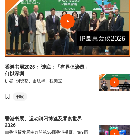
香港书展2026﹕ 谜底：「有界但渗透」
何以深圳
讲者: 刘晓都、金敏华、程美宝
由香港贸易发展局（香港贸发局）主办的第36
届香港书展，连同香港运动消闲博览及零食世
书展
界，将于7月15日至21日（星期三至星期二）
于香港会议展览中心举行。今年三项展览合共
汇聚超过770家展商，来自约30个国家及地
区，为入场人士带来集阅读、运动与消闲于一
香港书展、运动消闲博览及零食世界
体的盛夏旅程。
2026
由香港贸发局主办的第36届香港书展、第9届