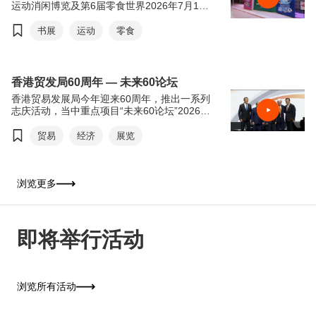
运动消闲博览及第6届零食世界2026年7月15
日至21日于香港会议展览中心举行。今年书展
以“从香港阅读世界：文创传承．旅悦人生”，
书展
运动
零食
希望透过阅读带领读者从香港出发，探索世界
各地的历史、文化和生活风貌。来自世界各地
的作家、学者和文化界人士将齐聚香港交流分
享，进一步彰显香港作为中外文化艺术交流中
香港贸发局60周年 — 未来60论坛
心的独特优势。连同同期举行的运动消闲博览
香港贸易发展局今年迎来60周年，推出一系列
及零食世界，三展共吸引超过770家参展商参
志庆活动，当中重点项目“未来60论坛”2026年
与，为市民及旅客带来集阅读、运动及美食于
6月16日于香港会议展览中心举行。“未来60论
一身的丰富体验，是这个夏天最精彩的盛事之
坛”以“回顾与前瞻”为主轴，由贸发局前主席邓
贸易
经济
展览
一。
莲如勋爵透过录像致辞为论坛揭开序幕。贸发
局主席马时亨教授，亲自邀请多位贸发局前主
席包括冯国经博士、吴光正、苏泽光及罗康瑞
担任论坛嘉宾，并担任主持，共同回顾香港经
浏览更多
济由制造基地转型为国际金融及贸易中心的历
程，探讨香港如何在百年变局中继续发挥“超
级联系人”及“超级增值人”的角色。
即将举行活动
浏览所有活动