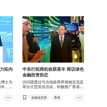
将力拓内
中东行拓商机收获甚丰 商议绿色
金融投资协定
岳博士为
访问团透过与当地政商界领袖交流及
两年，由
举办大型宣传活动，积极推广香港优
势，促进香港与沙特阿拉伯，以及和
阿拉伯联合酋长国之间的经贸关系和
• • •
金融及投资
香港
• • •
文化交流，为香港吸资引才，同时巩
沙特阿拉伯
固香港作为中国内地及国际商贸门户