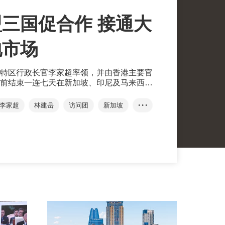
三国促合作 接通大
地市场
特区行政长官李家超率领，并由香港主要官
前结束一连七天在新加坡、印尼及马来西亚
订超过30份合作备忘录，涵盖贸易、金
李家超
林建岳
访问团
新加坡
• • •
经贸合作
投资合作
香港故事
EP
合作备忘录