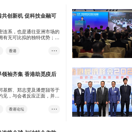
产学研合作
李家超
国际会议及展览
林建岳
港‧潮流购物节
大湾区
复常
酋共创新机 促科技金融可
hic Hong Kong
丘应桦
李家超
密连系，也是通往亚洲市场的
拥有无可比拟的独特优势；而
接海湾阿拉伯国家合作委员会
欧洲市场的重要门户，两个商业
资
香港
• • •
系，能为不同领域的企业提供
合酋长国
阿联酋
访问团
界领袖齐集 香港助觅疫后
科技
智慧城市
展
林建岳
郭基辉、郑志雯及潘楚颕等于
灼见，与会者反应正面，并表
海外商界代表来港发掘新商
安排与会者亦到访西九文化
资
香港论坛
• • •
机场及香港科技园，了解香港
经济伙伴协定
基建及创新科技等领域上的最
商业协会联盟