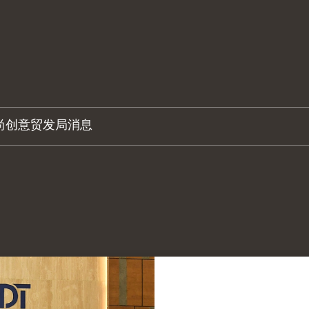
尚创意
贸发局消息