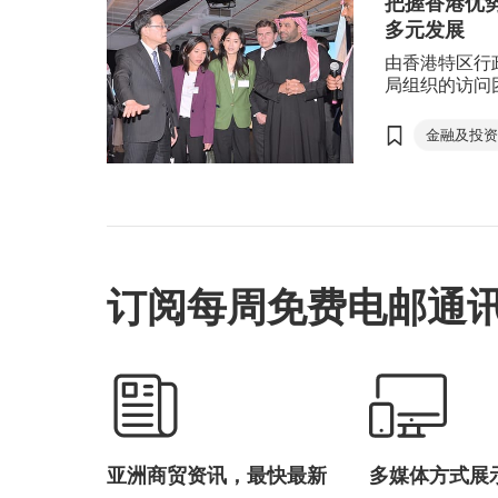
把握香港优
一国两制
多元发展
十四五规
由香港特区行
初创
局组织的访问
得，与当地商
方舜文
过香港作为国
金融及投
地与环球商贸
沙特阿拉
多元发展。是
除了来自香港
一带一路
表之外，亦涵
科技创新
慧城市解决方
可持续发
订阅每周免费电邮通
林建岳
Khalid Al-
亚洲商贸资讯，最快最新
多媒体方式展