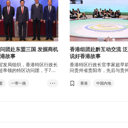
问团赴东盟三国 发掘商机
香港组团赴黔互动交流 
港故事
说好香港故事
贸发局组织，香港特区行政长
香港特区行政长官李家超早
超率领的特区访问团，于7月
问贵州省贵阳市，先后与贵
29日一连七天访问新加坡、印
同泛珠三角内地省区领导会
来西亚，冀通过此次东盟访
访当地的大数据中心，了解
盟
一带一路
• • •
香港
中国内地
一步加强香港与东盟国家的经
数据产业的发展。
李家超
林建岳
李家超
贵州
资合作，为香港发掘商机，说
故事。
访问团
新加坡
泛珠三角
大数据
印尼
马来西亚
2023年泛珠三角区域合作行政
经贸合作
投资合作
一带一路
航空产业
香港故事
创新科技
金融