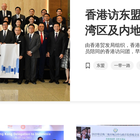
香港访东盟
湾区及内
由香港贸发局组织，香港
员陪同的香港访问团，早
的东盟三国访问之旅，签
融、科技和文化。
东盟
一带一路
印尼
马来西亚
粤港澳大湾区
RC