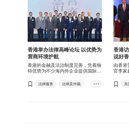
香港举办法律高峰论坛 以优势为
香港访
营商环境护航
说好香
香港的金融及法治制度完善，凭着独
由香港
特优势为不少海内外企业提供国际法
官李家
律及仲裁服务，助其以香港作为平台
23至
发展业务，同时亦巩固香港法律和争
尼及马
法律服务
法律及仲裁
• • •
东
议解决服务中心的地位。
问，进
争议解决
贸和投
好香港
香港法治营商环境─法律高峰论坛20...
普通法
＂十四五＂规划
一国两制
刘会平