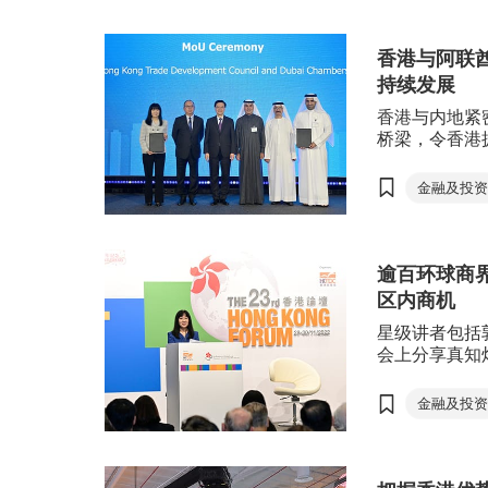
高质量发展
李家超
林建岳
地瓜经济
香港与阿联
持续发展
甬港经济合作论坛
C
香港与内地紧
桥梁，令香港
阿联酋则是连
(海合会)和
金融及投
枢纽的紧密关
阿拉伯联
营商优势。
阿布扎比
逾百环球商
金融贸易
区内商机
可持续发
星级讲者包括
李家超
会上分享真知
示将呼吁其他
机。主办方亦
金融及投
区、香港国际
区域全面
在文化艺术、
新发展。
环球香港