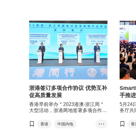
李家超
林定国
张国钧
许正宇
浙港签订多项合作协议 优势互补
Sma
促高质量发展
手推进
香港早前举办＂2023港澳‧浙江周＂
5月2
大型活动，浙港两地签署多项合作协
务厅共
议，推动双方优势互补、互利共赢，
香港论坛
共同实现两地的高质量发展。
行，聚
香港
中国内地
• • •
香
专业服
2023港澳‧浙江周
融合。