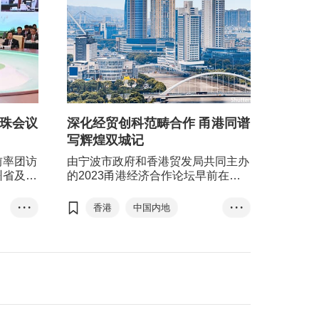
泛珠会议
深化经贸创科范畴合作 甬港同谱
写辉煌双城记
前率团访
由宁波市政府和香港贸发局共同主办
州省及不
的2023甬港经济合作论坛早前在香
晤，并到
港圆满举行，双方同意将进一步深化
贵州省大
在创新科技、高增值航运等范畴的合
• • •
香港
中国内地
• • •
作，共同谱写辉煌的＂双城记＂。
甬港经济合作论坛
李家超
陈茂波
首长...
方舜文
创科
数字经济
高质量发展