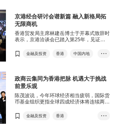
和面向全球的亚洲领先商业和投资枢
阿拉伯联合酋长国
纽的角色。
中国内地
沙特阿拉伯
京港经合研讨会谱新篇 融入新格局拓
无限商机
访问团
一带一路
金融贸易
科技创新
香港贸发局主席林建岳博士于开幕式致辞时
表示，京港洽谈会已踏入第25年，见证了
智慧城市
可持续发展
京港两地经贸关系愈来愈紧密，未来五年更
国际金融中心
林建岳
是创造京港经济腾飞的关键时机。
金融及投资
香港
中国内地
• • •
李家超
北京香港经济合作研讨洽谈会
李家超
林建岳
刘会平
政商云集同为香港把脉 机遇大于挑战
十四五规划
绿色金融
前景乐观
数字经济
创新科技
陈茂波说，今年环球经济相当疲弱，国际货
投资项目对接平台
京港合作
币基金组织更指全球四成经济体将连续两季
录得经济收缩。
金融及投资
香港
• • •
香港经济峰会2023
大湾区
可持续发展