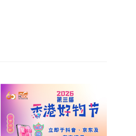
GoGBA一站式支援平台
绿色低碳转型
人民币国际化
陈茂波
李家超
刘会平
梁兆基