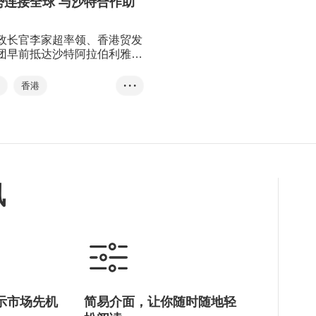
势连接全球 与沙特合作助
二十大
划
创业快线
政长官李家超率领、香港贸发
李家超
林建岳
团早前抵达沙特阿拉伯利雅
界探讨合作机会，讨论如何通
际金融中心，以及连接中国内
资
香港
• • •
门户的角色，促进沙特阿拉伯
伯
访问团
次访问团成员来自不同界别，
监管机构及金融机构的高层代
金融贸易
盖科技创新、可持续发展和智
智慧城市
案的商界翘楚。
展
国际金融中心
讯
李家超
Falih
示市场先机
简易介面，让你随时随地轻