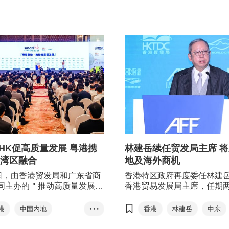
粤港澳大湾区
RCEP
合作备忘录
rtHK促高质量发展 粤港携
林建岳续任贸发局主席 
湾区融合
地及海外商机
4日，由香港贸发局和广东省商
香港特区政府再度委任林建
同主办的＂推动高质量发展‧
香港贸易发展局主席，任期
＂(SmartHK)于广州圆满举
今年6月1日起生效。
焦探讨香港国际化网络及创新
港
中国内地
• • •
香港
林建岳
中东
务，如何推进大湾区的发展和
粤港合作
创新科技
一带一路