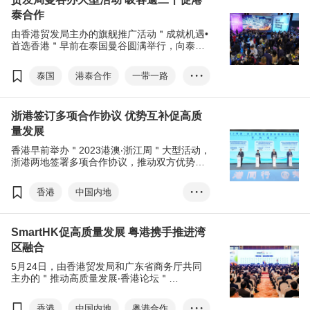
泰合作
合作备忘录
由香港贸发局主办的旗舰推广活动＂成就机遇•
首选香港＂早前在泰国曼谷圆满举行，向泰国
商界介绍香港的独特优势以及最新发展，展示
及推广香港的优质产品和服务，巩固香港作为
泰国
港泰合作
一带一路
• • •
区内领先的国际商贸枢纽的地位。
RCEP
成就机遇•首选香港
浙港签订多项合作协议 优势互补促高质
粤港澳大湾区
香港品牌
量发展
林建岳
贸易博览会
香港早前举办＂2023港澳‧浙江周＂大型活动，
浙港两地签署多项合作协议，推动双方优势互
补、互利共赢，共同实现两地的高质量发展。
香港
中国内地
• • •
2023港澳‧浙江周
SmartHK促高质量发展 粤港携手推进湾
高质量发展
李家超
区融合
林建岳
地瓜经济
5月24日，由香港贸发局和广东省商务厅共同
甬港经济合作论坛
主办的＂推动高质量发展‧香港论坛＂
(SmartHK)于广州圆满举行，聚焦探讨香港国
际化网络及创新专业服务，如何推进大湾区的
香港
中国内地
粤港合作
• • •