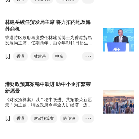
发展和融合。
创新科技
产学研合作
李家超
林建岳
林建岳续任贸发局主席 将力拓内地及海
港‧潮流购物节
外商机
Chic Hong Kong
香港特区政府再度委任林建岳博士为香港贸易
发展局主席，任期两年，由今年6月1日起生
效。
香港
林建岳
中东
• • •
一带一路
国际会议及展览
大湾区
复常
丘应桦
李家超
港财政预算案稳中跃进 助中小企拓繁荣
新愿景
《财政预算案》以＂稳中跃进、共拓繁荣新愿
景＂为主题，特区政府今年全力拼经济，迈向
高质量发展，提升市民生活素质，支持中小企
觅商机。
香港
财政预算案
陈茂波
• • •
林建岳
一带一路
粤港澳大湾区
中小企