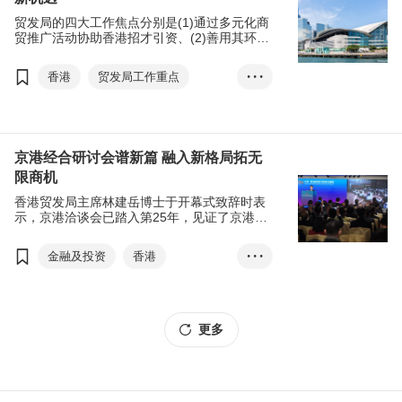
智慧城市
可持续发展
贸发局的四大工作焦点分别是(1)通过多元化商
林建岳
李家超
贸推广活动协助香港招才引资、(2)善用其环球
网络说好香港故事、(3)通过加强推广科技创新
与医疗保健和可持续发展协助香港巩固支柱行
香港
贸发局工作重点
• • •
业及发展新兴产业，以及(4)支援企业发展，特
别是中小企和初创。
招才引资
说好香港故事
新兴产业
中小企
初创
林建岳
十四五规划
京港经合研讨会谱新篇 融入新格局拓无
限商机
一带一路
香港贸发局主席林建岳博士于开幕式致辞时表
一带一路高峰论坛
示，京港洽谈会已踏入第25年，见证了京港两
地经贸关系愈来愈紧密，未来五年更是创造京
粤港澳大湾区
港经济腾飞的关键时机。
金融及投资
香港
• • •
一带一路资讯网站
中国内地
北京香港经济合作研讨洽谈会
更多
李家超
林建岳
刘会平
十四五规划
绿色金融
数字经济
创新科技