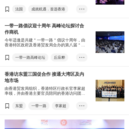
首都巴黎成为企业进入欧盟市场的门户之一。
法国
成就机遇．首选香港
• • •
林建岳
一带一路倡议迎十周年 高峰论坛探讨合
作商机
今年适逢是共建＂一带一路＂倡议十周年，由
香港特区政府及香港贸发局合办的第八届＂一
带一路高峰论坛＂，将以＂携手十载 共建共赢
＂为题，继续发挥＂一带一路＂重要商贸交流
一带一路高峰论坛
丘应桦
• • •
平台的角色，并向世界展现香港独特优势。
林建岳
中东专场
香港访东盟三国促合作 接通大湾区及内
一对一项目对接会
地市场
投资项目推介
金融专章
由香港贸发局组织，香港特区行政长官李家超
青年专章
率领，并由香港主要官员陪同的香港访问团，
早前结束一连七天在新加坡、印尼及马来西亚
的东盟三国访问之旅，签订超过30份合作备忘
东盟
一带一路
李家超
• • •
录，涵盖贸易、金融、科技和文化。
林建岳
访问团
新加坡
印尼
马来西亚