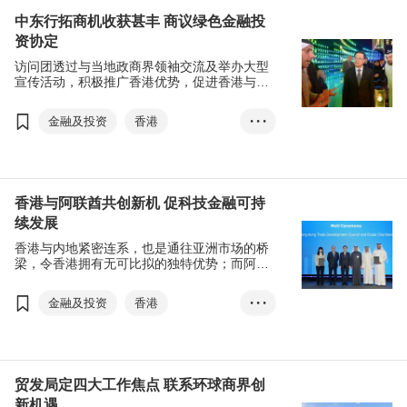
金融
可持续发展
中东行拓商机收获甚丰 商议绿色金融投
资协定
创新科技
生命科技
访问团透过与当地政商界领袖交流及举办大型
BUD专项基金
宣传活动，积极推广香港优势，促进香港与沙
特阿拉伯，以及和阿拉伯联合酋长国之间的经
中小企融资担保计划
贸关系和文化交流，为香港吸资引才，同时巩
金融及投资
香港
• • •
固香港作为中国内地及国际商贸门户和面向全
球的亚洲领先商业和投资枢纽的角色。
沙特阿拉伯
阿拉伯联合酋长国
中国内地
沙特阿拉伯
香港与阿联酋共创新机 促科技金融可持
续发展
访问团
一带一路
香港与内地紧密连系，也是通往亚洲市场的桥
金融贸易
科技创新
梁，令香港拥有无可比拟的独特优势；而阿联
酋则是连接海湾阿拉伯国家合作委员会(海合
智慧城市
可持续发展
会)和欧洲市场的重要门户，两个商业枢纽的紧
金融及投资
香港
• • •
国际金融中心
林建岳
密关系，能为不同领域的企业提供营商优势。
阿拉伯联合酋长国
阿联酋
李家超
阿布扎比
访问团
金融贸易
科技
贸发局定四大工作焦点 联系环球商界创
新机遇