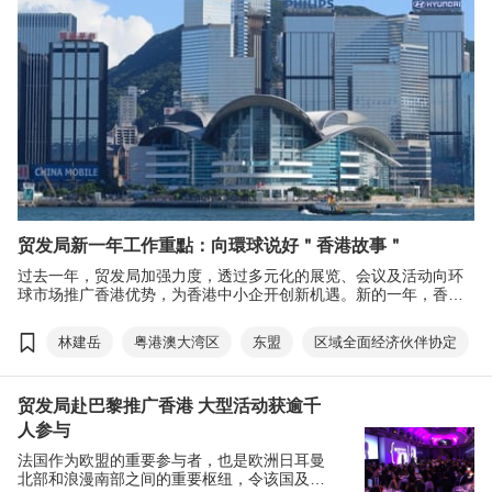
贸发局新一年工作重點：向環球说好＂香港故事＂
过去一年，贸发局加强力度，透过多元化的展览、会议及活动向环
球市场推广香港优势，为香港中小企开创新机遇。新的一年，香港
迎来新气象，贸发局将继往开来，朝着新目标进发，与中小企直挂
云帆。
林建岳
粤港澳大湾区
东盟
区域全面经济伙伴协定
贸发局赴巴黎推广香港 大型活动获逾千
人参与
法国作为欧盟的重要参与者，也是欧洲日耳曼
北部和浪漫南部之间的重要枢纽，令该国及其