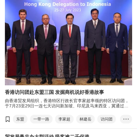
经贸合作
投资合作
香港故事
粤港澳大湾区
RCEP
合作备忘录
香港访问团赴东盟三国 发掘商机说好香港故事
由香港贸发局组织，香港特区行政长官李家超率领的特区访问团，
于7月23至29日一连七天访问新加坡、印尼及马来西亚，冀通过此
次东盟访问，进一步加强香港与东盟国家的经贸和投资合作，为香
港发掘商机，说好香港故事。
东盟
一带一路
李家超
林建岳
访问团
• • •
新加坡
印尼
马来西亚
经贸合作
贸发局曼谷办大型活动 吸客逾二千促港
投资合作
香港故事
粤港澳大湾区
RCEP