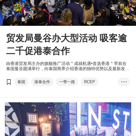
贸发局曼谷办大型活动 吸客逾
二千促港泰合作
由香港贸发局主办的旗舰推广活动＂成就机遇•首选香港＂早前在
泰国曼谷圆满举行，向泰国商界介绍香港的独特优势以及最新发
展，展示及推广香港的优质产品和服务，巩固香港作为区内领先的
国际商贸枢纽的地位。
泰国
港泰合作
一带一路
RCEP
• • •
成就机遇•首选香港
粤港澳大湾区
香港品牌
林建岳
贸易博览会