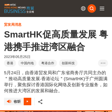
订阅
贸发局消息
SmartHK促高质量发展 粤
港携手推进湾区融合
2023年05月25日
香港
中国内地
粤港合作
创新科技
• • •
产学研合作
李家超
林建岳
港‧潮流购物节
5月24日，由香港贸发局和广东省商务厅共同主办的
Chic Hong Kong
＂推动高质量发展‧香港论坛＂(SmartHK)于广州圆满
举行，聚焦探讨香港国际化网络及创新专业服务，如
何推进大湾区的发展和融合。
收听