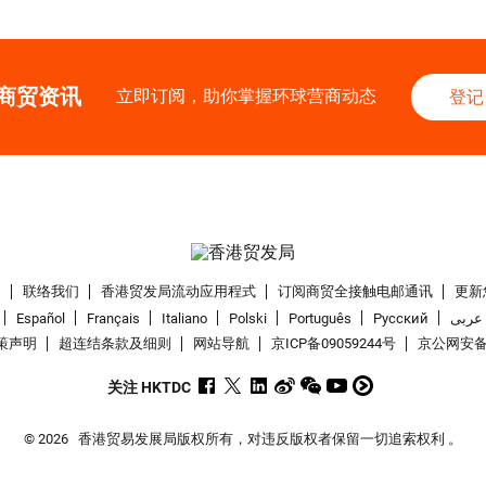
商贸资讯
立即订阅，助你掌握环球营商动态
登记
们
联络我们
香港贸发局流动应用程式
订阅商贸全接触电邮通讯
更新
Español
Français
Italiano
Polski
Português
Pусский
عربى
策声明
超连结条款及细则
网站导航
京ICP备09059244号
京公网安备 1
关注 HKTDC
© 2026
香港贸易发展局版权所有，对违反版权者保留一切追索权利 。