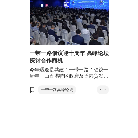
一带一路倡议迎十周年 高峰论坛
探讨合作商机
今年适逢是共建＂一带一路＂倡议十
周年，由香港特区政府及香港贸发局
合办的第八届＂一带一路高峰论坛
＂，将以＂携手十载 共建共赢＂为
一带一路高峰论坛
• • •
题，继续发挥＂一带一路＂重要商贸
丘应桦
林建岳
交流平台的角色，并向世界展现香港
独特优势。
中东专场
一对一项目对接会
投资项目推介
金融专章
青年专章