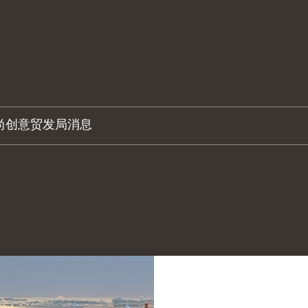
尚创意
贸发局消息