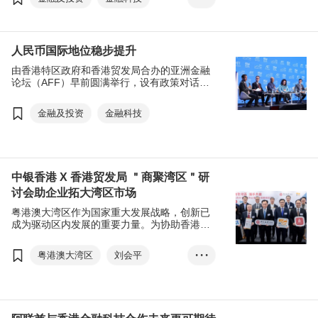
全球最大的自贸协定《区域全面经济伙伴关系
协定》（RCEP），为香港增添发展动能。特
绿色金融
中东
区政府还将以盛事活动推动经济增长，带来联
乘效应，把＂人气＂变为＂财气＂。
一带一路
人民币国际地位稳步提升
由香港特区政府和香港贸发局合办的亚洲金融
论坛（AFF）早前圆满举行，设有政策对话、
主题讨论等多个环节，其中两场会议聚焦内地
经济，邀得多位专家、业界翘楚向一众与会者
金融及投资
金融科技
分享真知灼见。
中银香港 X 香港贸发局 ＂商聚湾区＂研
讨会助企业拓大湾区市场
粤港澳大湾区作为国家重大发展战略，创新已
成为驱动区内发展的重要力量。为协助香港中
小企拓展大湾区业务，香港贸发局早前联同中
银香港合办＂商聚湾区 携手共赢——最新市场
粤港澳大湾区
刘会平
• • •
展望与企业创新策略＂研讨会，邀得专家和中
小企代表分享区内的市场新趋势和营商技巧。
范婉儿
金融科技
生物科技
人工智能