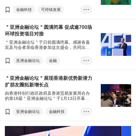
积极发掘新增长点，东盟、中东成为了热门的
新兴市场。然而，属”金砖国家” 之一的拉丁美
金融科技
可持续发展
• • •
洲经济大国 - 巴西，近年已由食品出口大国，
逐步向金融科技及新能源领域转型，市场潜力
ESG
食品
不容小觑。
＂亚洲金融论坛＂圆满闭幕 促成逾700场
环球投资项目对接
＂亚洲金融论坛＂于日前圆满闭幕。感谢各嘉
宾及与会者亲临香港参加这次盛会，共同出谋
献策，在经济转型的关键时期创新变革，创造
新机遇。特别感谢中央政府对香港金融发展的
亚洲金融论坛
金融
• • •
坚实支持，令香港如虎添翼，独特地位和优势
更加显著，强化香港作为国际金融中心的地
金融科技
投资
位。香港的国际＂朋友圈＂越来越广，今年活
＂亚洲金融论坛＂展现香港新优势新潜力
动获更多东盟、中亚及中东朋友的支持，进一
可持续发展
人工智能
步印证香港＂超级联系人＂的角色。
扩朋友圈拓新增长点
由香港特别行政区政府及香港贸易发展局合办
的第18届＂亚洲金融论坛＂于1月13日开幕，
论坛以＂启动增长新引擎＂为主题，探讨在变
局中开新局。论坛一直是区内的旗舰金融盛
亚洲金融论坛
金融科技
• • •
事，向世界展示香港金融新实力，并拓阔香港
的国际＂朋友圈＂。今年活动有更多来自东
可持续发展
人工智能
盟、中东和内地的代表，更与海湾阿拉伯国家
合作委员会（Gulf Cooperation Council）举行
专场以推动两地的经济合作。