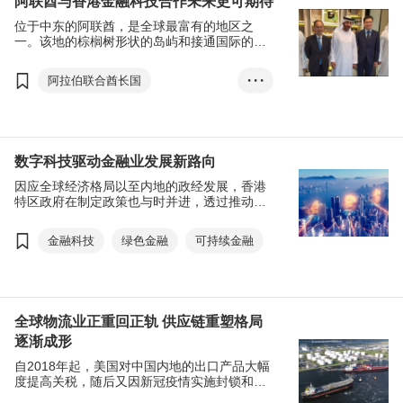
阿联酋与香港金融科技合作未来更可期待
位于中东的阿联酋，是全球最富有的地区之
一。该地的棕榈树形状的岛屿和接通国际的航
空网络一直享誉全球。此外，该地近年在创科
领域，包括Web 3.0、金融科技和加密货币的
阿拉伯联合酋长国
• • •
蓬勃发展更是不容忽视，是引领中东迈向创新
的先行者之一。
金融及投资
金融科技
初创
数字科技驱动金融业发展新路向
因应全球经济格局以至内地的政经发展，香港
特区政府在制定政策也与时并进，透过推动创
新科技的发展和绿色转型以应对复杂多变的国
际市场。然而拥抱创新科技并非意味金融业的
金融科技
绿色金融
可持续金融
重要地位不再，相反驱动金融科技创新及可持
续发展，可为金融服务业打开新格局。
全球物流业正重回正轨 供应链重塑格局
逐渐成形
自2018年起，美国对中国内地的出口产品大幅
度提高关税，随后又因新冠疫情实施封锁和旅
游限制措施，全球供应链在2020年陷入危机。