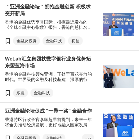
元、绿色和可持续金融在亚洲继续处于领先地位。此外，香港于
＂亚洲金融论坛＂拥抱金融创新 积极求
2024年重上《全球金融中心指数》三甲之位，亚太区首位；而IPO
市场位列全球第四，于2025伊始更显示回暖迹象，足证香港的金融
变开新局
市场依然非常蓬勃。
香港的金融优势享誉国际，根据最近发布的
《全球金融中心指数》报告，香港的总排名已
上升至全球第三，亚洲第一。为保持本港的竞
争力，香港特别行政区政府推出了多项举措，
金融及投资
金融科技
初创
以巩固香港作为国际金融中心的地位。其中包
括深化内地与港澳金融合作，优化跨境金融措
施解决中小企的跨境融资痛点，促进金融业的
WeLab汇立集团挟数字银行业务优势拓
高质量发展，及开拓中东、东盟等新兴市场。
今年，＂亚洲金融论坛＂凝聚环球金融新思
东盟蓝海市场
维，在变局中创生机。
香港的金融科技领先亚洲，正处于百花齐放的
时代。世界级的金融及科技基建、深厚的行业
根底、加上具国际经验的专才等，都为香港扬
帆东南亚金融科技蓝海提供有利的条件。
东盟
金融科技
亚洲金融论坛促成 “一帶一路” 金融合作
香港特区行政长官李家超早前提到，未来一年
将全力推动经济发展，更好地融入国家发展大
局，提升香港的国际竞争力。特区政府将继续
加强与不同经济体的合作，包括争取尽快加入
金融及投资
金融科技
• • •