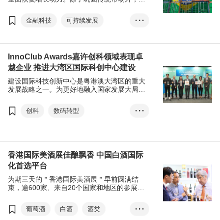
积极发掘新增长点，东盟、中东成为了热门的
新兴市场。然而，属”金砖国家” 之一的拉丁美
金融科技
可持续发展
• • •
洲经济大国 - 巴西，近年已由食品出口大国，
逐步向金融科技及新能源领域转型，市场潜力
ESG
食品
不容小觑。
InnoClub Awards嘉许创科领域表现卓
越企业 推进大湾区国际科创中心建设
建设国际科技创新中心是粤港澳大湾区的重大
发展战略之一。为更好地融入国家发展大局，
香港特别行政区政府致力推动本港的创科发
展，扶持创科初创及中小企成长。香港贸发局
创科
数码转型
• • •
积极配合政府政策，为相关企业提供多元化的
支援，促进创科生态圈的发展，贡献国家高质
可持续发展
食品及饮料
量发展。早前，香港贸发局与恒生银行合办
InnoClub Awards，嘉许在创科领域表现出色
初创
的企业，鼓励业界不断追求创新和卓越。
香港国际美酒展佳酿飘香 中国白酒国际
化首选平台
为期三天的＂香港国际美酒展＂早前圆满结
束，逾600家、来自20个国家和地区的参展商
参加。适逢香港特别行政区政府于《施政报
告》宣布调低烈酒税，不少展商乘势于美酒展
葡萄酒
白酒
酒类
• • •
带来世界各地的烈酒，各式国潮烈酒惊艳亮