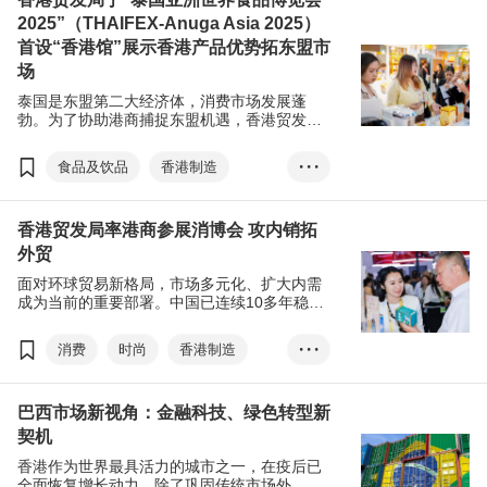
2025”（THAIFEX-Anuga Asia 2025）
首设“香港馆”展示香港产品优势拓东盟市
场
泰国是东盟第二大经济体，消费市场发展蓬
勃。为了协助港商捕捉东盟机遇，香港贸发局
于5月27日至31日在泰国曼谷举行的“泰国亚洲
世界食品博览会2025（THAIFEX-Anuga Asia
食品及饮品
香港制造
• • •
2025）”首设“香港馆”，组织17家香港企业、
20多个食品及饮品品牌在馆内亮相，展现香港
东盟
泰国
产品的魅力，促进香港与东南亚业界间的合
香港贸发局率港商参展消博会 攻内销拓
作，开拓新市场。
外贸
面对环球贸易新格局，市场多元化、扩大内需
成为当前的重要部署。中国已连续10多年稳居
全球第二大商品消费市场和最大网络零售市
场。国内的主要展会如中国进出口商品交易会
消费
时尚
香港制造
• • •
（广交会）、中国国际消费品博览会（消博
会），迎来全球采购商，来自新兴国家的買家
食品
保健品
采购意欲尤其强烈。香港贸发局早前在消博会
巴西市场新视角：金融科技、绿色转型新
会场打造“香港时尚馆”，率领24家香港企业、
45个优质品牌参展，攻内销拓外贸，创造新增
契机
长点。
香港作为世界最具活力的城市之一，在疫后已
全面恢复增长动力。除了巩固传统市场外，也