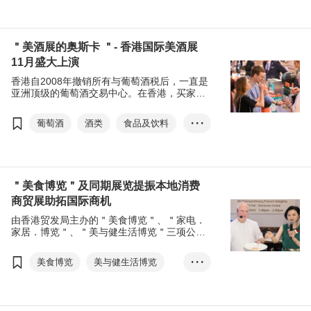
相，把握政策带来的机遇。展会吸引来自61个
食品及饮料
国家及地区，逾8,200名贸易买家入场参观采
购。
＂美酒展的奥斯卡 ＂- 香港国际美酒展
11月盛大上演
香港自2008年撤销所有与葡萄酒税后，一直是
亚洲顶级的葡萄酒交易中心。在香港，买家可
以找到来自环球各地的美酒，除了广受市场追
捧的酒类，更不乏风味稀有、性格独特的葡萄
葡萄酒
酒类
食品及饮料
• • •
酒，使香港成为世界最大葡萄酒拍卖中心之
一。近年来，新旧世界葡萄酒风味持续变化，
香港国际美酒展
而消费者亦对品质、健康、个性和时尚越加追
求，一向以灵活变通见称的香港营运商，对市
场变化作出迅速反应，趋使香港酒类市场持续
＂美食博览＂及同期展览提振本地消费
蓬勃发展。
商贸展助拓国际商机
由香港贸发局主办的＂美食博览＂、＂家电．
家居．博览＂、＂美与健生活博览＂三项公众
展览，以及＂美食商贸博览＂和＂香港国际茶
展＂两项商贸展览于早前圆满闭幕，不仅成功
美食博览
美与健生活博览
• • •
提振本地消费，也助环球展商觅得新订单，开
拓国际商机。
家电．家居．博览
美食商贸博览