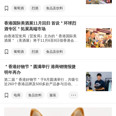
年美酒展汇聚逾620家、来自23个国家和地区
的参展商参展，除香港、中国内地和台湾外，
葡萄酒
烈酒
食品及饮料
还迎来其他亚洲、欧洲及美洲展商，呈献超过
40个产地的特色美酒，展示了全球酒类的多样
性，吸引逾8,200名、来自57个国家及地区的
香港国际美酒展11月回归 首设＂环球烈
贸易买家入场参观采购，并迎来18个展团，致
力推动香港成为区内葡萄酒及烈酒贸易枢纽。
酒专区＂拓展高端市场
由香港贸发局（贸发局）主办的＂香港国际美
酒展＂（美酒展）将于11月6至8日假香港会议
展览中心举行。今届美酒展吸引超过620个、
来自21个国家及地区的展商参与，当中中国白
葡萄酒
烈酒
食品及饮料
酒的参展商数目录得明显升幅。为协助业界把
握高端烈酒税下调机遇，美酒展新增＂环球烈
酒专区＂，云集13个国家及地区的烈酒，助力
＂香港好物节＂圆满举行 港商销情报捷
各地烈酒品牌＂出海＂，捕捉新机遇。
明年再办
第二届＂香港好物节＂于8月圆满举行，共吸引
近260个香港品牌及500多款产品参与活动。今
年活动内容全面升级，成功为香港品牌赢得销
量和口碑，香港特别行政区政府将继续支持香
电商
食品饮料
服装
• • •
港贸发局（贸发局）于明年再办＂香港好物节
＂，助港商拓展庞大的内地电商市场。
美容产品
保健产品