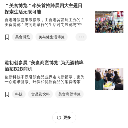
香港国际茶展
＂美食博览＂牵头首推跨展四大主题日
探索生活无限可能
国际现代化中医药及健康产品会议
香港暑假盛事浪接浪，由香港贸发局主办的＂
食品及饮料
家庭用品
美食博览＂与同期举行的生活时尚展览与“中医
药及健康产品会议”，将首度推出跨展四大主题
医疗用品及医药
日，呈献大江南北美食、美酒佳酿、日韩文化
美食博览
美与健生活博览
• • •
健康及美容产品
与身心灵健康的精彩活动及产品，探索生活无
限可能。
家电．家居．博览
美食商贸博览
香港国际茶展
港初创参展 “美食商贸博览”为无酒精啤
酒拓B2B商机
国际现代化中医药及健康产品会议
创新科技不仅引领食品业界走向新篇章，更为
食品及饮料
家庭用品
一众追求健康、环保和优质食品的消费者带来
全新的饮食体验。有食品科技初创将参展8月举
医疗用品及医药
行的亚洲饮食界盛事 “美食商贸博览“，展出自
科技
食品及饮料
美食商贸博览
健康及美容产品
家研发的 “无酒精“ 啤酒，藉展览平台在产品正
式推出市场前试水温。
更多