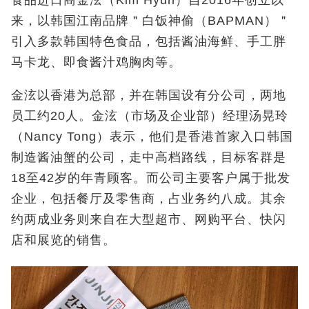
食品进口商金泫（
Kim Hyun
）自
2016
年创立以
来，以韩国江南品牌＂白饭神偷（
BAPMAN
）＂
引入多款韩国特色食品，包括酱油海鲜、手工胖
马卡龙、即食酱汁鸡胸肉等。
金泫以香港为总部，并在韩国设有分公司，两地
员工约
20
人。金泫（市场及企业部）经理汤晃玲
（
Nancy Tong
）表示，他们是香港首家入口韩国
制造酱油蟹的公司，走中高档路线，目标客群是
18
至
42
岁的年青顾客。而公司主要客户属于批发
企业，包括餐厅及零售商，占业务约八成。其余
约两成业务则来自在大型超市、网购平台、快闪
店和展览的销售。