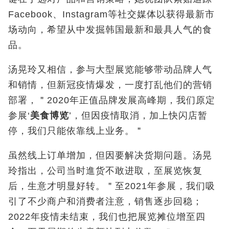
Facebook
、
Instagram
等社交媒体以获得最新市
场动向，希望从中发掘韩国最新和最具人气的食
品。
汤晃玲又相信，参与大型展览能够带动品牌人气
和销情，但新冠疫情爆发，一度打乱他们的营销
部署，＂
2020
年正值品牌发展高峰期，我们原定
参展‘
美食博览
’，但因疫情取消，加上快闪店暂
停，我们只能依靠线上业务。＂
虽然线上订单增加，但因要解决货期问题。汤晃
玲指
出
，公司当时
進
货
不
敢进取，至展览恢复
后，生意才明显好转。＂至
2021
年参展，我们吸
引了不少商户和消费者注意，销售逐步回稳；
2022
年疫情未结束，我们也把展览摊位增至四