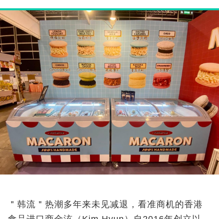
＂韩流＂热潮多年来未见减退，看准商机的香港