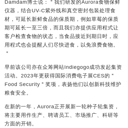
Damdam
博士说：＂我们研发的
Aurora
食物保鲜
仪器，结合
UV-C
紫外线和真空密封包装处理食
材，可延长新鲜食品的保质期，例如草莓的保质
期可延长一至三倍，而且我们亦提供应用程式让
客户检查食物的状态，当食品接近到期日时，应
用程式也会提醒人们尽快进食，以免浪费食物。
＂
早前该公司亦在众筹网站
Indiegogo
成功发起集资
活动。
2023
年更获得国际消费电子展
CES
的＂
Food Security
＂奖项，表扬他们以创新科技维护
粮食安全。
在新的一年，
Aurora
正开展新一轮种子轮集资，
将主要用作生产、聘请员工、市场推广、科研等
方面的开销。