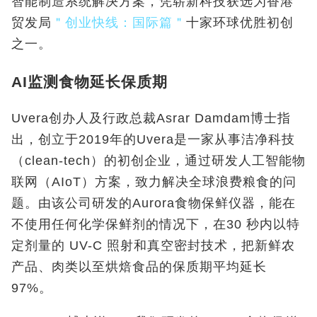
智能制造系统解决方案，凭崭新科技获选为香港
贸发局
＂创业快线：国际篇＂
十家环球优胜初创
之一。
AI监测食物延长保质期
Uvera
创办人及行政总裁
Asrar Damdam
博士指
出，创立于
2019
年的
Uvera
是一家从事洁净科技
（
clean-tech
）的初创企业，通过研发人工智能物
联网（
AIoT）方案，致力解决全球浪费粮食的问
题。由该公司研发的Aurora
食物保鲜仪器，能在
不使用任何化学保鲜剂的情况下，在
30
秒内以特
定剂量的
UV-C
照射和真空密封技术，把新鲜农
产品、肉类以至烘焙食品的保质期平均延长
97%
。