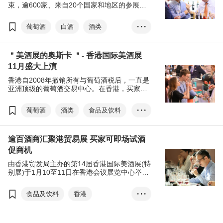
束，逾600家、来自20个国家和地区的参展商
参加。适逢香港特别行政区政府于《施政报
告》宣布调低烈酒税，不少展商乘势于美酒展
葡萄酒
白酒
酒类
• • •
带来世界各地的烈酒，各式国潮烈酒惊艳亮
相，把握政策带来的机遇。展会吸引来自61个
食品及饮料
国家及地区，逾8,200名贸易买家入场参观采
＂美酒展的奥斯卡 ＂- 香港国际美酒展
购。
11月盛大上演
香港自2008年撤销所有与葡萄酒税后，一直是
亚洲顶级的葡萄酒交易中心。在香港，买家可
以找到来自环球各地的美酒，除了广受市场追
捧的酒类，更不乏风味稀有、性格独特的葡萄
葡萄酒
酒类
食品及饮料
• • •
酒，使香港成为世界最大葡萄酒拍卖中心之
一。近年来，新旧世界葡萄酒风味持续变化，
香港国际美酒展
而消费者亦对品质、健康、个性和时尚越加追
逾百酒商汇聚港贸易展 买家可即场试酒
求，一向以灵活变通见称的香港营运商，对市
场变化作出迅速反应，趋使香港酒类市场持续
促商机
蓬勃发展。
由香港贸发局主办的第14届香港国际美酒展(特
别展)于1月10至11日在香港会议展览中心举
行。今届美酒展以＂细味佳酿 酙酌商机＂为主
题，汇聚超过100家来自不同国家及地区的参
食品及饮料
香港
• • •
展商，只开放予业内人士参与，主办方并为买
家和展商安排多场商贸配对会议共拓商机。
香港国际美酒展
葡萄酒
清酒
手工啤酒