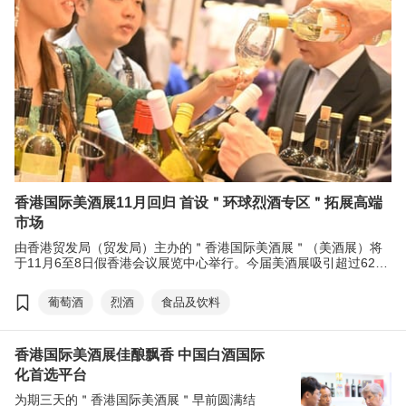
香港国际美酒展11月回归 首设＂环球烈酒专区＂拓展高端
市场
由香港贸发局（贸发局）主办的＂香港国际美酒展＂（美酒展）将
于11月6至8日假香港会议展览中心举行。今届美酒展吸引超过620
个、来自21个国家及地区的展商参与，当中中国白酒的参展商数目
录得明显升幅。为协助业界把握高端烈酒税下调机遇，美酒展新增
葡萄酒
烈酒
食品及饮料
＂环球烈酒专区＂，云集13个国家及地区的烈酒，助力各地烈酒品
牌＂出海＂，捕捉新机遇。
香港国际美酒展佳酿飘香 中国白酒国际
化首选平台
为期三天的＂香港国际美酒展＂早前圆满结