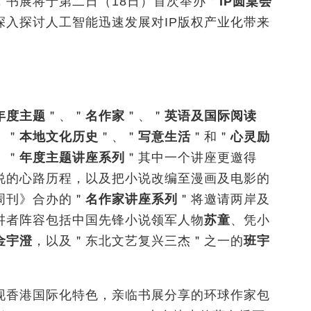
书展将于第二日（18
日）首次举办＂
IP
圆桌会
深入探讨人工智能迅速发展对
IP
版权产业化带来
年度主题
＂、＂
名作家
＂、＂
英语及国际阅读
、＂
本地文化历史
＂、＂
写意生活
＂和＂
心灵励
。＂
年度主题讲座系列
＂其中一个讲座更邀得
说的心路历程，以及把小说改编至漫画及电影的
周刊》合办的＂
名作家讲座系列
＂将邀请两岸及
讲者阵容包括中国先锋小说领军人物
苏童
、凭小
金宇澄
，以及＂东北文艺复兴三杰＂之一的
班宇
现香港国际化特色，亲临书展分享的环球作家包