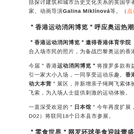
括探讨建筑和城市历史文化关系的英国学
家、动画导演
Galina Miklínová
等。（
点
＂香港运动消闲博览＂呼应奥运热潮
＂香港运动消闲博览＂邀得香港体育学院
合入场市民的照片，为备战巴黎奥运的香
今届＂香港
运动消闲博览＂
将搜罗多款有
引一家大小入场，一同享受运动乐趣。
香
动大本营
＂展区，并新增亲子绳网飞索体
飞索，为入场人士提供刺激的运动体验。
一直深受欢迎的＂
日本馆
＂今年再度扩展
D02
）将联同
18
个日本县市参展。
＂零食世界＂网罗环球美食迎味蕾盛