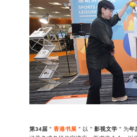
第
34
届
＂
香港书展
＂以＂
影视文学
＂为
年