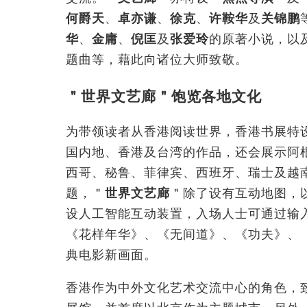
何爵天
、
卓亦谦
、
徐克
、
许鞍华
及
关锦鹏
华
、
金庸
、
倪匡
及
张爱玲
的原著小说，以
题曲等，藉此向诸位大师致敬。
＂世界文艺廊＂饱览各地文化
为带领读者从香港阅读世界，香港书展特
国内地、香港及台湾的作品，还会展示阿
西哥、秘鲁、菲律宾、西班牙、瑞士及越
题，＂
世界文艺廊
＂除了设有互动地图，
设人工智能互动装置，入场人士可通过输
《花样年华》、《无间道》、《功夫》、
典电影新画面。
香港作为中外文化艺术交流中心的角色，