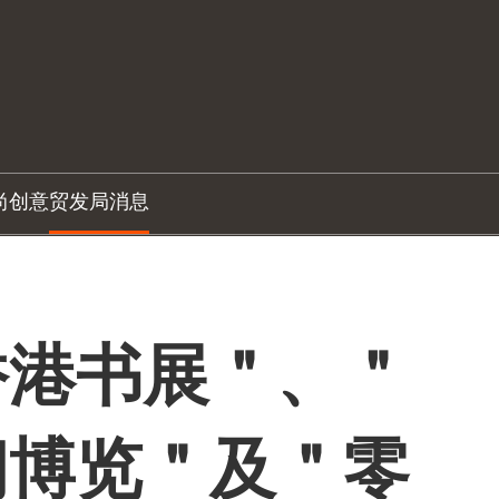
尚创意
贸发局消息
香港书展＂、＂
闲博览＂及＂零