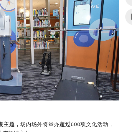
度主题，
场内场外将举办
超过
600
项文化活动，