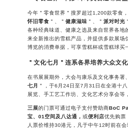
今年＂零食世界＂搜罗超过1,200
款零食
怀旧零食
＂、＂
健康滋味
＂、＂
派对时光
各种经典味道、健康之选及来自世界各地
来全新推出的雪糕产品，并提供多款展场
博览的消费单据，可享雪糕杯或雪糕球买
＂文化七月＂连系各界培养大众文化
在书展展期外，大会与康乐及文化事务署
七月
＂，于
6
月
24
日至
7
月
31
日在全港十八
展览、手工艺工作坊、文化艺术分享会等
三展
的门票可通过电子支付赞助商
BoC P
宝、
01
空间及八达通，
或
便利店
优先购票
人票价维持
30
港元，凡于中午
12
时前在会