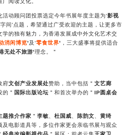
推广阅读文化。
化活动顾问团投票选定今年书展年度主题为‘
影视
文字间’点题，希望通过广受欢迎的主题，让更多市
文学的独有魅力，为香港发展成中外文化艺术交
动消闲博览
’
及‘
零食世界
’
，三大盛事将提供适合
港无处不旅游’
理念。＂
政府
文创产业发展处
赞助，当中包括＂
文艺廊
设的＂
国际出版论坛
＂和首次举办的＂
IP
圆桌会
主题推介作家
＂
李敏
、
杜国威
、
陈韵文
、
黄绮
项及电影道具等，多位作家更会亲临书展与观众
＂
经典改编影视作品
＂展区：前者云集
王家卫、