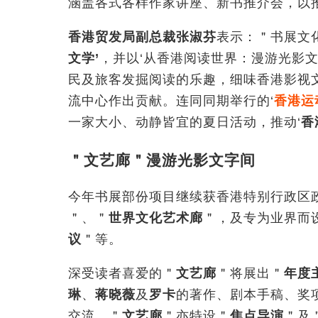
涵盖各式各样作家讲座、新书推介会，以
香港贸发局副总裁张淑芬
表示：＂书展文
文学’
，并以‘从香港阅读世界：漫游光影
民及旅客发掘阅读的乐趣，细味香港影视
流中心作出贡献。连同同期举行的‘
香港运
一家大小、动静皆宜的夏日活动，推动‘
香
＂文艺廊＂漫游光影文字间
今年书展部份项目继续获香港特别行政区
＂、＂
世界文化艺术廊
＂，及专为业界而
议
＂等。
深受读者喜爱的＂
文艺廊
＂将展出＂
年度
琳
、
蒋晓薇
及
罗卡
的著作、剧本手稿、奖
交流。＂
文艺廊
＂亦特设＂
焦点导演
＂及