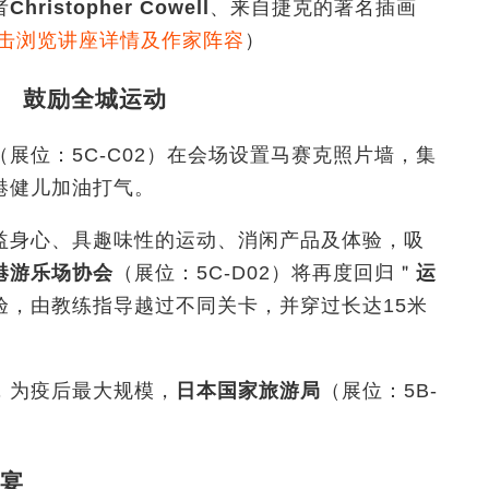
者
Christopher Cowell
、来自捷克的著名插画
击浏览讲座详情及作家阵容
）
 鼓励全城运动
（展位：
5C-C02
）在会场设置马赛克照片墙，集
港健儿加油打气。
益身心、具趣味性的运动、消闲产品及体验，吸
港游乐场协会
（展位：5C-D02
）将再度回归＂
运
验，由教练指导越过不同关卡，并穿过长达
15
米
，为疫后最大规模，
日本国家旅游局
（展位：5B-
宴