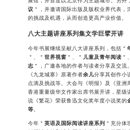
展馆，并首度以北京作为主题城市。另外，
议
＂，并邀请国际出版及版权业界代表，
的挑战及机遇，从而创造更高产业价值。
八大主题讲座系列集文学巨擘开讲
今年书展继续呈献八大讲座系列，包括＂
＂、＂
世界视窗
＂、＂
儿童及青年阅读
＂
志
＂，广邀各地的作者与读者分享及交流
《九龙城寨》原著作者
余儿
分享其创作小
点滴及挑战等。大会与《明报》及《亚洲
香港重量级华文作家出席书展开讲，星级
说《繁花》荣获鲁迅文化奖年度小说奖的
等
。
今年＂
英语及国际阅读讲座系列
＂充分体