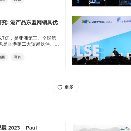
与马来西亚吉隆坡MyTOWN购物
权合作协议。 MyTOWN采用
下卡通角色“Tadamates”作为其
，成功刺激人流，可见香港创
究: 港产品东盟网销具优
外市场青睐。
6.7亿，是亚洲第三、全球第
也是香港第二大贸易伙伴。东
力庞大，电商市场火热。为了
掌握向好的市场势头，作出更
电商
网购
香港贸发局进行了全新的＂东
消费行为与香港产品定位＂研
购市场作多个角度分析。本局
设计廊＂网上商店将于25/26
市场，为港商提供更全面的支
更多
2023 – Paul