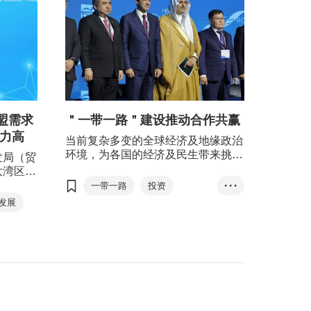
盟需求
＂一带一路＂建设推动合作共赢
潜力高
当前复杂多变的全球经济及地缘政治
环境，为各国的经济及民生带来挑
发局（贸
战。＂一带一路＂倡议透过国际的互
大湾区企
惠合作，已成为推动世界经济增长的
易新挑
一带一路
投资
• • •
重要引擎，为各国人民创造福祉。
澳大湾区
发展
贸易
基建
中东
市场的需
可持续发
东盟
可香港的
势，这为
服务领域