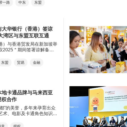
关国家和地区，超过90名主要
带一路
中东
东盟
粤港澳大湾区
东盟
表研究报告，剖析香港中成
商界翘楚参与，并新增＂一带
投资
机遇与挑战。＂国际现代化
点项目＂和＂聚焦中东及东盟
健康产品会议＂将于下月举
两项专场，联同其他多元环
内地及东盟的专家就热门话
入探讨＂一带一路＂在金融投
的探讨。
与大华银行（香港）签谅
新科技、专业服务、基础建设
物流等领域的庞大商机。
促大湾区与东盟互联互通
港）与香港贸发局在新加坡举
议2025＂期间签署谅解备忘
大湾区与东盟在经贸及金融领
。是次合作为本局首次与新加
东盟
贸易
金融
作伙伴关系，彰显本局致力加
系，为企业开拓新机遇的决
深化区域融合及发展的共同承
本地卡通品牌与马来西亚
授权合作
之都”的美誉，多年来孕育出众
艺术、电影及卡通角色知识产
2023年由香港贸发局主办
授权展”，本地创意品牌
创意
授权