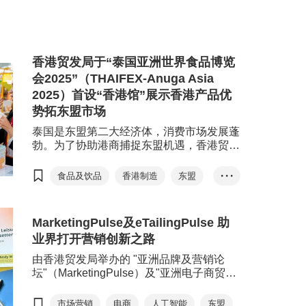
药发展的
势头的整体现状指数在第二季度为
中医药及
53.1，与第一季度的53.5相若。预期
行，汇聚
指数由第一季度的54.3降至52.0，反
题作深入
映企业对下半年的展望较为审慎。
香港贸发局于“泰国亚洲世界食品博览
会2025”（THAIFEX-Anuga Asia
2025）首设“香港馆”展示香港产品优
势拓东盟市场
泰国是东盟第二大经济体，消费市场发展蓬
勃。为了协助港商捕捉东盟机遇，香港贸发
局于5月27日至31日在泰国曼谷举行的“泰
国亚洲世界食品博览会2025（THAIFEX-
食品及饮品
香港制造
东盟
• • •
Anuga Asia 2025）”首设“香港馆”，组织17
泰国
家香港企业、20多个食品及饮品品牌在馆
内亮相，展现香港产品的魅力，促进香港与
MarketingPulse及eTailingPulse 助
东南亚业界间的合作，开拓新市场。
业界打开营销创新之路
由香港贸发局举办的 "亚洲品牌及营销论
坛"（MarketingPulse）及"亚洲电子商贸论
坛"（eTailingPulse）日前圆满结束。活动
以 "Inspiring Possibilities" 为主题，邀得近
市场营销
电商
人工智能
东盟