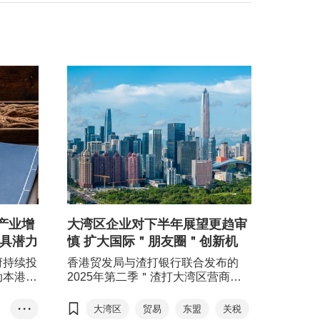
产业增
大湾区企业对下半年展望更趋审
场具潜力
慎 扩大国际＂朋友圈＂创新机
府持续投
香港贸发局与渣打银行联合发布的
动本港中
2025年第二季＂渣打大湾区营商景
为了让港
气指数＂显示，在美国＂解放日＂关
把握相关
税政策公布后的一个多月，大湾区企
• • •
大湾区
贸易
东盟
关税
）早前发
业业务表现仍具韧性。反映短期业务