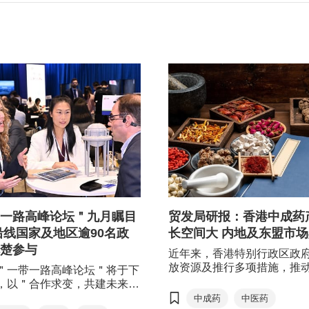
一路高峰论坛＂九月瞩目
贸发局研报：香港中成药
沿线国家及地区逾90名政
长空间大 内地及东盟市
楚参与
近年来，香港特别行政区政
放资源及推行多项措施，推
＂一带一路高峰论坛＂将于下
医药高质量、高水平发展。
，以＂合作求变，共建未来＂
商掌握行业最新发展情况，
，汇聚来自18个＂一带一路＂
中成药
中医药
机遇，香港贸发局（贸发局