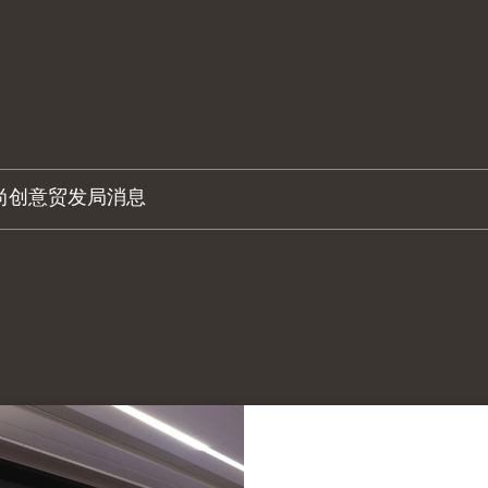
尚创意
贸发局消息