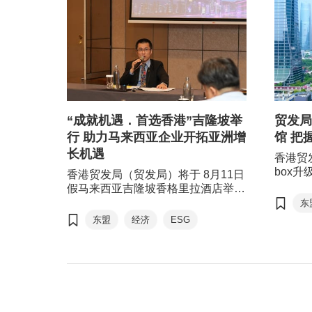
“成就机遇．首选香港”吉隆坡举
贸发局
行 助力马来西亚企业开拓亚洲增
馆 把
长机遇
香港贸
box升
香港贸发局（贸发局）将于 8月11日
中小企
假马来西亚吉隆坡香格里拉酒店举办
了解印
旗舰推广活动 “成就机遇．首选香
东
政策及
港”（Think Business, Think Hong
东盟
经济
ESG
商机，
Kong，简称TBTHK），旨在深化马
动为与
来西亚与香港的经贸合作，协助当地
队及其
企业通过香港，对接东盟、粤港澳大
湾区、中国内地， 以至全球市场的
商业网络、专业服务及市场机遇。