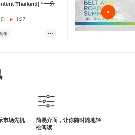
ontent Thailand) “一分
6日
|
1:37
音制作
• • •
影视展
市场机遇
息
北望神州
讯
示市场先机
简易介面，让你随时随地轻
松阅读