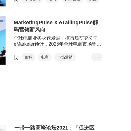
80位国际级营销专家亲临香港，于近30场
演讲、InnoTalks、数码营销及电子商贸工
作坊、与杰出人物对谈系列等精彩环节活
动，共同探讨最新营销趋势、文艺创新、东
MarketingPulse X eTailingPulse解
盟商机及人工智能（AI）等议题。逾160場
码营销新风向
一對一商貿配對服務同場舉行，促進合作。
全球电商业务火速发展，据市场研究公司
活动吸引来自全球22个国家及地区逾1,600
eMarketer预计，2025年全球电商市场销售
名业内人士到场参与。
额将超过6.56万亿美元，2028年更有望突
破8万亿美元。中国内地已连续12年成为全
创科
电商
市场营销
• • •
球最大网络零售市场，在庞大且竞争激烈的
人工智能
她经济
东盟
国际电商蓝海中，如何以崭新营销策略突围
而出至关重要。今年＂亚洲品牌及营销论坛
＂（MarketingPulse）及＂亚洲电子商贸论
坛＂（eTailingPulse）将汇聚业界营销及电
商翘楚，就全球行销及电商发展动向分享真
知灼见及成功案例。
一带一路高峰论坛2021：「促进区