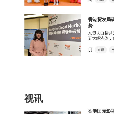
Tadaland
中心达成IP授
Tadaland旗
商场的吉祥物
香港贸发局研
意品牌深受海
势
东盟人口超过
五大经济体，
盟消费市场潜
让港商更好地
东盟
精准的部署，
盟电商机遇：
究，对东盟网
旗下的＂香港‧
年度开通东盟
援。
视讯
香港国际影视展 