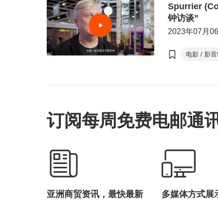
Spurrier (C
钟访谈”
2023年07月0
电影 / 影
香港国际
贸发局消
东盟
订阅每周免费电邮通
亚洲商贸资讯，最快最新
多媒体方式展