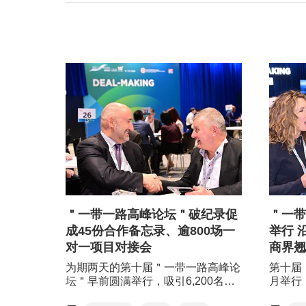
＂一带一路高峰论坛＂破纪录促
＂一带
成45份合作备忘录、逾800场一
举行 
对一项目对接会
商界翘
为期两天的第十届＂一带一路高峰论
第十届
坛＂早前圆满举行，吸引6,200名来
月举行
自超过70个国家及地区的政商界翘楚
为主题