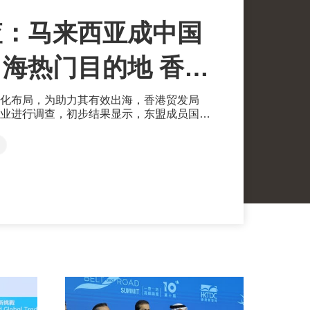
查：马来西亚成中国
热门目的地 香港
受青睐
化布局，为助力其有效出海，香港贸发局
业进行调查，初步结果显示，东盟成员国马
业国际化发展策略的热门地，他们对香港专
为此，贸发局将于8月11日在吉隆坡举办旗
香港”（Think Business, Think
马来西亚、中国内地及香港三地企业发掘新合作