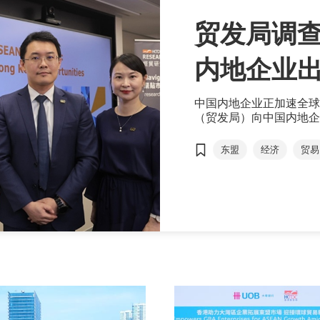
贸发局调
内地企业出海
专业服务
中国内地企业正加速全球
（贸发局）向中国内地企
来西亚已成为中国内地企
业服务的需求相当殷切。
东盟
经济
贸易
舰海外推广活动 “成就机遇．首选
Hong Kong），为
机遇。