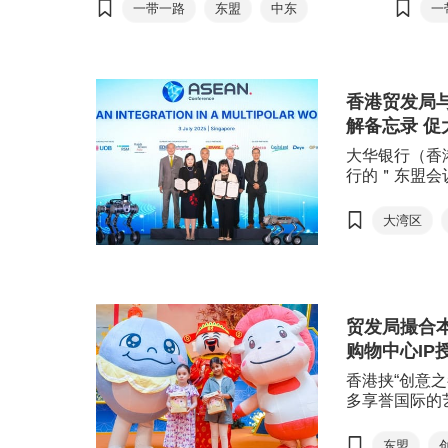
参加。今届论坛破纪录促成45份合作
沿线相
一带一路
东盟
中东
一
备忘录，涵盖航空、能源、金融、基
官员和
投资
础设施及科技等多个领域，并展示超
一路重
过300个投资项目，促成逾800场一
市场＂
对一项目对接会，充分发挥香港作为
节，深
香港贸发局
＂超级联系人＂及＂超级增值人＂的
资、创
优势，巩固作为＂一带一路＂倡议功
及航运
解备忘录 
能平台的重要角色。
大华银行（香
行的＂东盟会
录，携手推动
域的互联互通
大湾区
坡银行建立合
强与东盟的联
心，及双方在
诺。
贸发局撮合
购物中心IP
香港挟“创意
多享誉国际的
权（IP）。在
的“香港国际
东盟