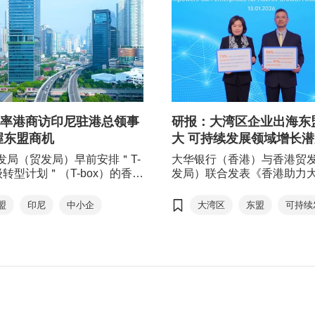
率港商访印尼驻港总领事
研报：大湾区企业出海东
握东盟商机
大 可持续发展领域增长
发局（贸发局）早前安排＂T-
大华银行（香港）与香港贸
级转型计划＂（T-box）的香港
发局）联合发表《香港助力
会员到访印尼驻港总领事馆，
业拓展东盟市场 迎接环球贸
尼最新经济发展、招商引资的
战》研究报告，发现在粤港
盟
印尼
中小企
大湾区
东盟
可持续
外商支援措施，探讨潜在合作
（大湾区）企业对拓展东盟
发掘当地的新机遇。同时，活
求持续上升，并计划加大在
会者提供与印尼驻港总领事团
展方面的投入。他们高度认
他界别企业深入交流的机会。
超级联系人及绿色服务的优
香港专业服务及可持续发展
的港企带来契机。