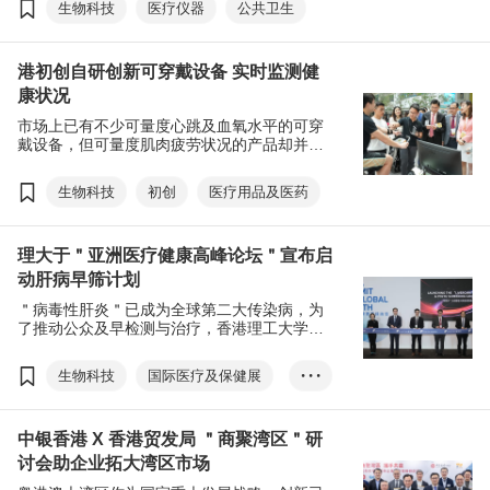
生物科技
医疗仪器
公共卫生
共卫生把关。该合作是科研成果商业化的成功例子。
港初创自研创新可穿戴设备 实时监测健
康状况
市场上已有不少可量度心跳及血氧水平的可穿
戴设备，但可量度肌肉疲劳状况的产品却并不
常见。香港科技大学（科大）培育的生物科技
初创PointFit，就研发出创新的可穿戴设备 ，
生物科技
初创
医疗用品及医药
能通过收集人体汗液，为运动爱好者、长者以
及关注健康人士时刻监测身体状况，利用科技
改善人类生活。
理大于＂亚洲医疗健康高峰论坛＂宣布启
动肝病早筛计划
＂病毒性肝炎＂已成为全球第二大传染病，为
了推动公众及早检测与治疗，香港理工大学于
早前举行的香港贸发局＂亚洲医疗健康高峰论
坛＂上宣布启动肝病早筛计划，以先进的
生物科技
国际医疗及保健展
• • •
Liverscan®医疗设备为名额高达1,000万人进
行检查，防患于未然。
亚洲医疗健康高峰论坛
中银香港 X 香港贸发局 ＂商聚湾区＂研
国际医疗健康周
讨会助企业拓大湾区市场
医疗用品及医药