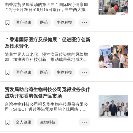
由香港贸发局策动的第四届＂国际医疗健康周
＂将于5月26日至6月15日举行，当中两大旗舰
活动 - ＂亚洲医疗健康高峰论坛＂及＂香港国
际医疗及保健展＂将同步展开。活动内容包括
医疗健康
医药
生物科技
• • •
两大主论坛及多个专题论坛，环球项目投资对
接，医健科技产品及解决方案展览及初创专区
智慧医健
乐龄
等。活动旨在展现香港在医疗健康领域的领先
＂香港国际医疗及保健展＂促进医疗创新
优势，促进全球业界的交流合作，及推动研究
成果转化。
及技术转化
随着世界人口老化、慢性病及传染病的风险增
加，加快医疗科技创新、推动成果落地成为重
要的课题。香港贸发局筹划的第四届 ＂国际医
疗健康周＂（5月26日至6月15日）快将开锣，
医疗健康
医药
生物科技
• • •
两大＂香港国际医疗及保健展＂及＂亚洲医疗
健康高峰论坛＂旗舰活动将汇聚来自世界各地
智慧医健
的医疗专业人士、行业领袖和创新者，展示最
贸发局助台湾生物科技公司觅得业务伙伴
新医疗技术、产品和服务，深化卫生健康领域
交流和经验互鉴，以应对全球健康挑战。
成功开拓香港保健产品市场
台湾生物科技公司福又华生物科技股份有限公
司（SHBC）透过香港贸发局的全球网络，与
位于香港的市场拓展代理供应商香港大昌华嘉
（DKSH）展开合作，成功冲出台湾，在本港
全人健康
生物科技
• • •
连锁超市分销其代理的旗舰肠道健康产品，善
用香港平台铺垫进军更广阔的国际市场。
医疗用品及医药