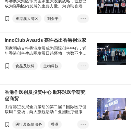
粤港澳大湾区作为国家重大发展战略，创新已
医疗及保健服务
成为驱动区内发展的重要力量。为协助香港中
小企拓展大湾区业务，香港贸发局早前联同中
银香港合办＂商聚湾区 携手共赢——最新市场
粤港澳大湾区
刘会平
• • •
展望与企业创新策略＂研讨会，邀得专家和中
小企代表分享区内的市场新趋势和营商技巧。
范婉儿
金融科技
生物科技
人工智能
InnoClub Awards 嘉许杰出香港创业家
国家明确支持香港发展成为国际创科中心，近
年香港创科生态圈发展日趋蓬勃，为数不少的
港企利用数码科技创造商机，提升营运效率，
为行业带来正面的影响，甚至为社会带来实质
食品及饮料
生物科技
• • •
的贡献。由香港贸易发展局与恒生联合建立的
一站式平台＂InnoClub＂举行首届InnoClub
人工智能
医疗健康
Awards，选出三家杰出企业，并于12月8日举
行的＂创业日＂进行颁奖典礼。
创科
香港作医创及投资中心 助环球医学研究
促商贸
由香港贸发局全力策动的第二届＂国际医疗健
康周＂登场，两大旗舰活动＂亚洲医疗健康高
峰论坛＂及＂香港国际医疗及保健展＂，广邀
环球业界翘楚探讨医健产业的前景与商机。
医疗及保健服务
香港
• • •