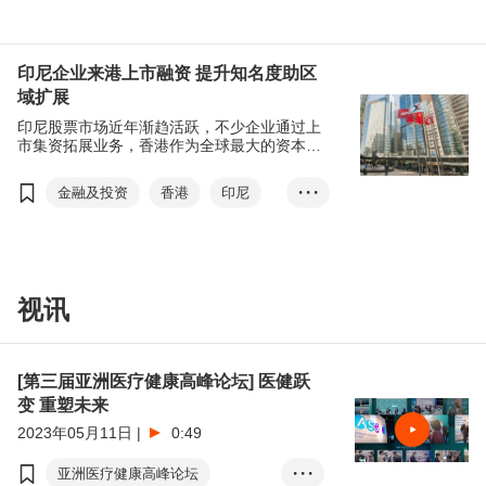
医疗科技
人工智能
生物科技
国际医疗健康周
亚洲医疗健康高峰论坛
印尼企业来港上市融资 提升知名度助区
域扩展
香港国际医疗及保健展
印尼股票市场近年渐趋活跃，不少企业通过上
市集资拓展业务，香港作为全球最大的资本市
场和集资中心之一，印尼企业来港上市有助提
升国际知名度及开拓区域商机。
金融及投资
香港
印尼
• • •
上市集资
印尼证券交易所
公开招股
东盟
香港交易所
粤港澳大湾区
视讯
资金池
融资
RCEP
IPO
生物科技
[第三届亚洲医疗健康高峰论坛] 医健跃
农业科技
独角兽
变 重塑未来
2023年05月11日
|
0:49
亚洲医疗健康高峰论坛
• • •