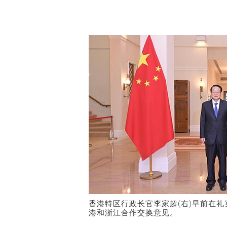
香港特区
​行政长官李家超(
右
)
早前在礼
港和浙江合作交换意见。