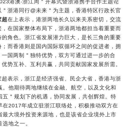
023
港澳
‧浙江周＂开幕式暨浙港携手合作主题论
以＂浙港同行@
未来＂为主题，香港特区行政长官
家超
在上表示，港浙两地长久以来关系密切，交流
繁，在国家整体布局下，浙港两地都担当着重要而
特的角色。浙江省发展潜力巨大，是长三角的重要
份；而香港则是国内国际双循环之间的促进者，拥
＂一国两制＂独特优势，双方可通过进一步的合
，优势互补、互利共赢，共同贡献国家发展所需。
家超表示，浙江是经济强省、民企大省，香港与浙
赢。他期待两地继续在金融、航空，以及文化和
四五＂规划下的机遇，协同发展，共创辉煌。特
在2017年成立驻浙江联络处，积极推动双方在
省最大境外投资来源地，也是该省企业境外上市
首选地之一。