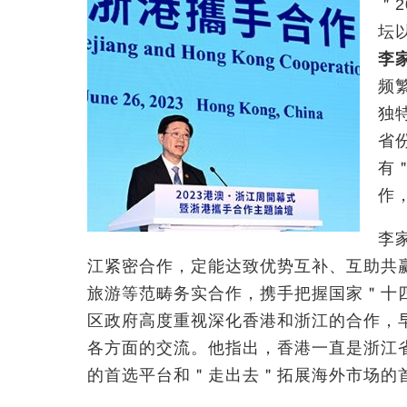
＂
2
坛
李
频
独
省
有
作
李
江紧密合作，定能达致优势互补、互助共
旅游等范畴务实合作，携手把握国家＂十
区政府高度重视深化香港和浙江的合作，早
各方面的交流。他指出，香港一直是浙江
的首选平台和＂走出去＂拓展海外市场的