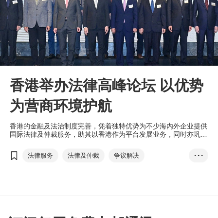
香港举办法律高峰论坛 以优势
为营商环境护航
香港的金融及法治制度完善，凭着独特优势为不少海内外企业提供
国际法律及仲裁服务，助其以香港作为平台发展业务，同时亦巩固
香港法律和争议解决服务中心的地位。
法律服务
法律及仲裁
争议解决
• • •
香港法治营商环境─法律高峰论坛20...
普通法
＂十四五＂规划
一国两制
刘会平
李家超
林定国
张国钧
许正宇