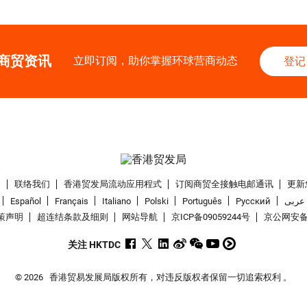
商贸资讯
立即订阅，助你掌握环球营商动态
登记
们
联络我们
香港贸发局流动应用程式
订阅商贸全接触电邮通讯
更新
Español
Français
Italiano
Polski
Português
Pусский
عربى
策声明
超连结条款及细则
网站导航
京ICP备09059244号
京公网安备 1
关注 HKTDC
© 2026
香港贸易发展局版权所有，对违反版权者保留一切追索权利 。