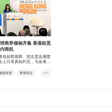
球商界领袖齐集 香港助觅
内商机
者包括郭基辉、郑志雯及潘楚
会上分享真知灼见，与会者反
，并表示将呼吁其他海外商界
港发掘新商机。主办方亦安排
融及投资
香港论坛
• • •
亦到访西九文化区、香港国际
区域全面经济伙伴协定
香港科技园，了解香港在文化
基建及创新科技等领域上的最
环球香港商业协会联盟
。
一国两制
二十大
十四五规划
创业快线
初创
李家超