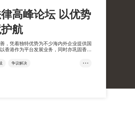
律高峰论坛 以优势
境护航
善，凭着独特优势为不少海内外企业提供国
以香港作为平台发展业务，同时亦巩固香港
的地位。
裁
争议解决
• • •
峰论坛20...
普通法
一国两制
刘会平
李家超
许正宇