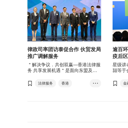
律政司率团访泰促合作 伙贸发局
逾百环
推广调解服务
疫后区
＂解决争议．共创双赢—香港法律服
星级讲
务 共享发展机遇＂是面向东盟及粤
颕等于
港澳大湾区的全新法律及争议解决服
应正面
务推广活动，吸引逾200名来自金
代表来
法律服务
香港
• • •
金
融、法律、专业服务界代表参加。
与会者
泰国
张国钧
机场及
艺术、
争议解决服务
新发展
调解服务
香港法律服务
调解为先承诺书运动