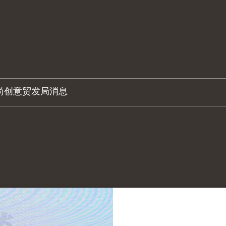
尚创意
贸发局消息