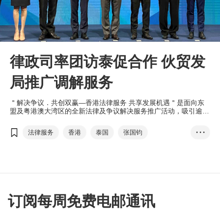
律政司率团访泰促合作 伙贸发
局推广调解服务
＂解决争议．共创双赢—香港法律服务 共享发展机遇＂是面向东
盟及粤港澳大湾区的全新法律及争议解决服务推广活动，吸引逾
200名来自金融、法律、专业服务界代表参加。
法律服务
香港
泰国
张国钧
• • •
争议解决服务
调解服务
香港法律服务
调解为先承诺书运动
泰国仲裁中心
刘会平
跨境法律服务
大湾区
一国两制
香港法律周
订阅每周免费电邮通讯