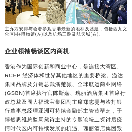
主办方安排与会者参观香港最新的地标及基建，包括西九文
化区M+博物馆(左)以及机场三跑及航天城(右)。
企业领袖畅谈区内商机
香港作为国际创新和商业中心，是连接大湾区、
RCEP 经济体和世界其他地区的重要桥梁。溢达
集团品牌及分销总裁潘楚颕、全球航运商业网络
(GSBN)首席执行官陈斯嘉、瑰丽酒店集团首席行
政总裁及周大福珠宝集团副主席郑志雯与渣打银
行董事总经理亚洲可持续金融部主管黄翠芝，于
博然思维总监周黛诗主持的专题论坛上探讨后疫
情时代区内可持续发展的机遇。瑰丽酒店集团致