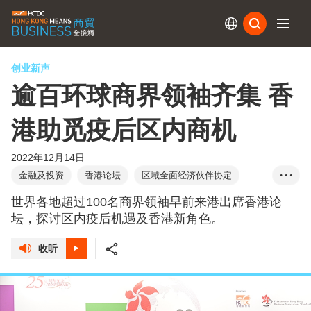
订阅
创业新声
逾百环球商界领袖齐集 香
港助觅疫后区内商机
2022年12月14日
金融及投资
香港论坛
区域全面经济伙伴协定
• • •
环球香港商业协会联盟
一国两制
二十大
世界各地超过100名商界领袖早前来港出席香港论
十四五规划
创业快线
初创
李家超
坛，探讨区内疫后机遇及香港新角色。
林建岳
方舜文
收听