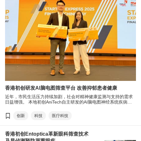
香港初创研发AI脑电图筛查平台 改善抑郁患者健康
近年，市民生活压力持续加剧，社会对精神健康监测与支持的需求
日益增强。 本地初创AniTech自主研发的AI脑电图神经系统疾病筛
查平台，能够快速发现“隐性”（未确诊）抑郁症患者，实现早期干预
和治疗。在香港贸发局（贸发局）主办的初创培育计划“创业快线
创新
科技
医疗科技
2025”中，Anitech 获选为十家“优胜初创”之一，并荣获“我最喜爱初
创大奖”。該平台也荣获今年香港资讯科技初创企业奖社会贡献银
奖。
香港初创Entoptica革新眼科筛查技术
及早侦测预防严重眼疾