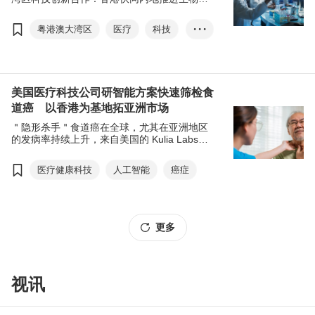
药产业升级发展》研究报告，及与广东省商务
厅合作调研的《把握大湾区生物医药产业合作
粤港澳大湾区
医疗
科技
• • •
发展机遇》专题文章指出，大湾区的生物医药
市场发展猛迅，而香港具备多项优势，可与大
生物医药
创新
金融
湾区兄弟城市合作互补，将区内研发成果转化
推向更高台阶，助力内地企业＂走出去＂和把
海外企业＂引进来＂，为香港及内地企业创造
美国医疗科技公司研智能方案快速筛检食
机遇。
道癌 以香港为基地拓亚洲市场
＂隐形杀手＂食道癌在全球，尤其在亚洲地区
的发病率持续上升，来自美国的 Kulia Labs研
发出创新智能筛检方案，做到食道癌早期快速
检测。公司在香港贸发局（贸发局）的支持
医疗健康科技
人工智能
癌症
下，于香港设立区域总部及科研基地，拟借助
本港优越的医疗科技生态、国际化营商环境以
及对接亚洲市场的桥梁角色，把创新方案进一
步推广至中国内地乃至整个亚洲地区。
更多
视讯