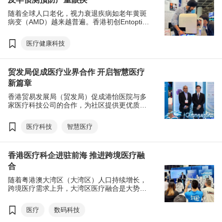
随着全球人口老化，视力衰退疾病如老年黄斑
病变（AMD）越来越普遍。香港初创Entoptica
研发出前沿的眼科诊断技术，可更早、更快速
且更经济实惠地识别各类视网膜疾病。这不仅
医疗健康科技
能促进健康老龄化，同时有助减轻医疗系统的
负担。凭借创新的医疗解决方案，公司在香港
贸发局（贸发局）主办的初创培育计划“创业快
贸发局促成医疗业界合作 开启智慧医疗
线”中脱颖而出，获选为本年度十优初创企业之
一。
新篇章
香港贸易发展局（贸发局）促成港怡医院与多
家医疗科技公司的合作，为社区提供更优质、
更智慧的医疗服务。
医疗科技
智慧医疗
香港医疗科企进驻前海 推进跨境医疗融
合
随着粤港澳大湾区（大湾区）人口持续增长，
跨境医疗需求上升，大湾区医疗融合是大势所
趋，香港的医疗优势可助力中国内地医疗机
构，在区内提供高质量的医疗服务。
医疗
数码科技