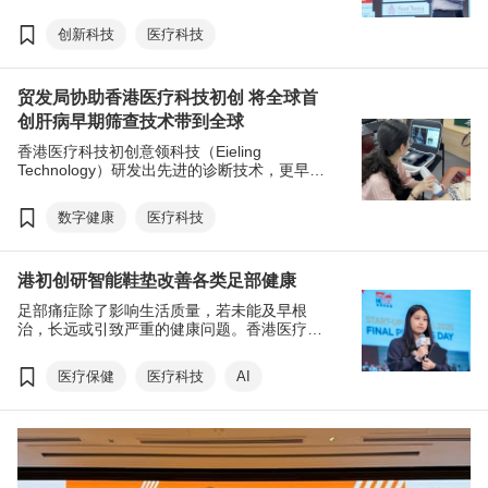
的经济负担。香港初创企业汤宏健康科技有限
公司（RT HealthTech）带来新突破，研发出
创新科技
医疗科技
一系列新型穿戴式机器人辅助装置及配套训练
方案，让患者以更便捷、高效的方式，重拾昔
日的行动力。这项极具潜力的创新发明，更令
贸发局协助香港医疗科技初创 将全球首
其成为香港贸发局（贸发局）初创培育计划“创
业快线2025”的优胜初创之一。
创肝病早期筛查技术带到全球
香港医疗科技初创意领科技（Eieling
Technology）研发出先进的诊断技术，更早发
现慢性肝病，为提升全球公共卫生水平贡献力
量。在香港贸发局（贸发局）支持下，公司加
数字健康
医疗科技
速了其国际业务扩张。
港初创研智能鞋垫改善各类足部健康
足部痛症除了影响生活质量，若未能及早根
治，长远或引致严重的健康问题。香港医疗健
康創科初创企业Digitoe，自主研发出不同系列
智能鞋垫，当中的iWalk项目，为各年龄层用家
医疗保健
医疗科技
AI
提供安全可靠的足部健康解决方案。公司更凭
崭新科研成果获选香港贸发局（贸发局）＂创
业快线＂十家优胜初创之一，正从香港出发，
全力开拓亚洲市场。