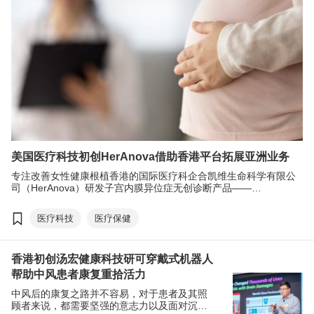
美国医疗科技初创HerAnova借助香港平台拓展亚洲业务
专注改善女性健康根植香港的国际医疗科企合凯维生命科学有限公
司（HerAnova）研发子宫内膜异位症无创诊断产品——
HerResolve™，解决传统诊断过程存在的众多挑战，如手术或侵入
性检查带给患者的风险和痛苦。香港是许多国际机构首选的融资平
医疗科技
医疗保健
台，公司成功在香港完成上一轮融资，未来将持续加大在香港的投
资，并充分利用香港的科研、人才及基础建设等优势，拓展亚洲区
业务。
香港初创汤宏健康科技研可穿戴式机器人
帮助中风患者康复重拾活力
中风后的康复之路并不容易，对于患者及其照
顾者来说，都需要坚强的意志力以及面对沉重