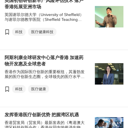
英国初创研创新早产风险评估技术 落户
香港拓展亚洲市场
英国谢菲尔德大学（University of Sheffield）
与谢菲尔德教学医院（Sheffield Teaching
Hospitals）旗下的医疗科技初创 EveryBaby开
发出更安全和高效益的创新解决方案，评估早
科技
医疗健康科技
产风险。公司于今年初在香港设立亚太区总部
以及研发中心，以此作为拓展庞大亚洲市场的
基地。
阿斯利康全球研发中心落户香港 加速药
物开发惠及全球患者
香港作为国际医疗创新的重要枢纽，其蓬勃发
展的医疗创新生态圈，全球领先的医疗水平，
吸引许多制药公司选择香港设立新药研发基
地。环球药业巨头阿斯利康（AstraZeneca）
科技
医疗健康
依托香港医疗产业的优势，在香港贸发局（贸
发局）的协助下，在香港设立全球研发中心，
加速其药物开发进程，满足全球正在上升的医
疗需求。
发挥香港医疗创新优势 把握湾区机遇
香港贸发局（贸发局）最新发表的《粤港澳大
湾区科技创新合作：香港伙同内地推进生物医