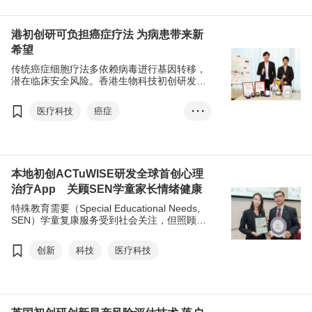
港初创研可负担癌症疗法 为病患带来新
希望
传统癌症细胞疗法多依赖病毒进行基因转移，
潜在临床安全风险。香港生物科技初创研发出
全球首创的＂无病毒基因递送系统＂， 比传统
方法更安全、高效且低成本，可让更多癌症病
医疗科技
癌症
• • •
患受惠。
细胞免疫疗法
无病毒基因转移
本地初创ACTuWISE研发全球首创心理
治疗App 关顾SEN学童家长情绪健康
特殊教育需要（Special Educational Needs,
SEN）学童复康服务受到社会关注，但照顾者
如父母的精神健康则鲜有顾及。本地创科初创
ACTuWISE研发出专为SEN学童父母心理治疗
创新
科技
医疗科技
而设的手机应用程式（App），为SEN儿童照
顾者提供情绪支援。公司凭借创新的解决方案
成为香港贸发局（贸发局）初创培育计划“︁创业
快线2025”︁的十优胜初创之一。