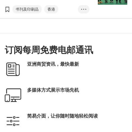
览＂及＂零食世界＂共三大活动订于7月中举
行，公众只需购买一张门票，即可同时参观三
书刊及印刷品
香港
• • •
大展览，尽享阅读、消闲及选购零食的乐趣。
文化七月
年度作家
岭南瑰宝
香港书展
儿童及青少年文学
香港运动消闲博览
订阅每周免费电邮通讯
零食世界
张淑芬
罗振宇
马伯庸
亚洲商贸资讯，最快最新
多媒体方式展示市场先机
简易介面，让你随时随地轻松阅读