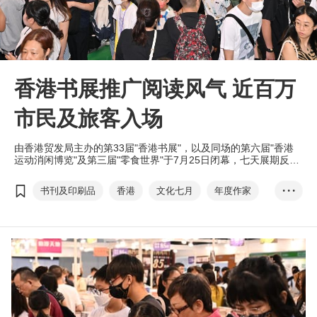
香港书展推广阅读风气 近百万
市民及旅客入场
由香港贸发局主办的第33届"香港书展"，以及同场的第六届"香港
运动消闲博览"及第三届"零食世界"于7月25日闭幕，七天展期反应
热烈，吸引近百万人次入场，当中旅客佔一成，而书展人均消费更
达872港元。
书刊及印刷品
香港
文化七月
年度作家
• • •
岭南瑰宝
香港书展
儿童及青少年文学
香港运动消闲博览
零食世界
罗振宇