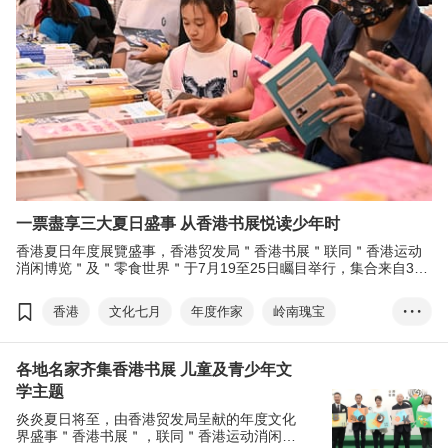
一票盡享三大夏日盛事 从香港书展悦读少年时
香港夏日年度展覽盛事，香港贸发局＂香港书展＂联同＂香港运动
消闲博览＂及＂零食世界＂于7月19至25日矚目举行，集合来自36
个国家及地区，近780 家参展商。
香港
文化七月
年度作家
岭南瑰宝
• • •
香港书展
儿童及青少年文学
各地名家齐集香港书展 儿童及青少年文
香港运动消闲博览
零食世界
张淑芬
学主题
罗振宇
马伯庸
炎炎夏日将至，由香港贸发局呈献的年度文化
界盛事＂香港书展＂，联同＂香港运动消闲博