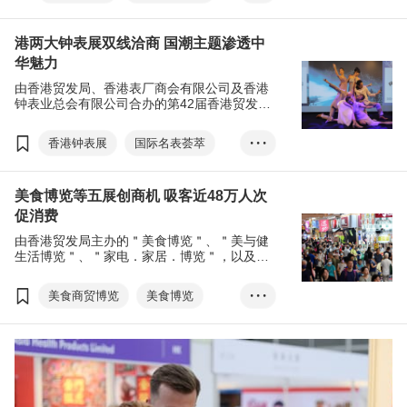
国潮
展览+
港两大钟表展双线洽商 国潮主题渗透中
EXHIBITION+
商对易
华魅力
Click2Match
扫码易
由香港贸发局、香港表厂商会有限公司及香港
Scan2Match
钟表业总会有限公司合办的第42届香港贸发局
香港钟表展及第11届国际名表荟萃，今年迎来
香港国际钟表论坛
全球超过700家来自17个国家及地区的展商，
香港钟表展
国际名表荟萃
• • •
亚洲钟表研讨会
以线上线下展览模式开创商机。
国潮
张淑芬
展览+
CENTRESTAGE
美食博览等五展创商机 吸客近48万人次
EXHIBITION+
商对易
促消费
Click2Match
扫码易
由香港贸发局主办的＂美食博览＂、＂美与健
Scan2Match
生活博览＂、＂家电．家居．博览＂，以及商
贸展＂美食商贸博览＂和＂香港国际茶展＂早
香港国际钟表论坛
前圆满闭幕，五大展览共吸引近48万公众人次
美食商贸博览
美食博览
• • •
亚洲钟表研讨会
入场参观购物，人均消费1,500港元，有助刺激
香港零售消费，开创商机。
家电．家品．博览
香港钟表设计比赛
美与健生活博览
香港国际茶展
国际现代化中医药及健康产品会议