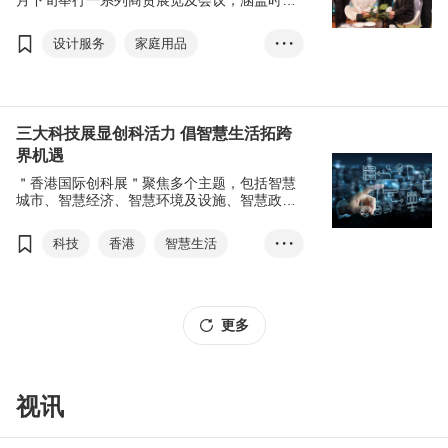
月下旬举行一系列商贸展览及会议，涵盖时尚
生活及授权等创意范畴，汇聚全球3,800家参展
张淑芬
国际创科营商周
商，为业界带来更多跨行业机遇。
设计服务
家庭用品
• • •
国际创科中心
成衣、纺织及配件
东盟圆桌会议
礼品及赠品
香港
香港国际创科论坛
商对易
香港礼品及赠品展
三大科技展显创科活力 倡智慧生活拓跨
展览+
界机遇
香港时尚家品展
政府资讯科技总监办公室
＂香港国际创科展＂聚焦多个主题，包括智慧
Home InStyle
城市、智慧经济、智慧环境及设施、智慧政
府、智慧生活和智慧出行。政府资讯科技总监
香港国际家用纺织品展
办公室将于会上设立＂智慧香港展馆＂，展出
科技
香港
智慧生活
• • •
香港时装节
过百项有助推动香港智慧城市发展的创科方
案。
香港国际创科展
Fashion InStyle
香港春季电子产品展
香港国际印刷及包装展
更多
香港国际春季灯饰展
香港国际授权展
张淑芬
国际创科营商周
亚洲授权业会议
展览+
国际创科中心
商对易
Click2Match
视讯
东盟圆桌会议
智能配对平台
张淑芬
香港国际创科论坛
商对易