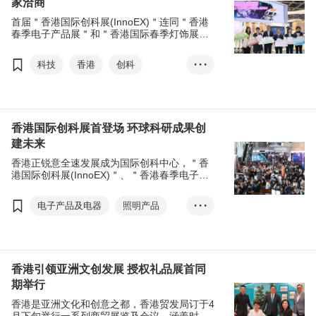
家洽商
香港时装节
文化创意
DLAB
首届＂香港国际创科展(InnoEX)＂连同＂香港
香港国际印刷及包装展
香港礼品及赠品展
春季电子产品展＂和＂香港国际春季灯饰展＂
早前圆满举行，吸引逾66,000名环球买家亲临
香港国际授权展
展会现场洽商，凸显香港创科优势。
科技
香港
创科
• • •
亚洲授权业会议
展览+
初创
智慧生活
商对易
张淑芬
香港国际创科展
香港春季电子产品展
香港国际创科展首登场 环球科研成果创
建未来
香港国际春季灯饰展
香港正锐意全速发展成为国际创科中心，＂香
张淑芬
国际创科营商周
港国际创科展(InnoEX)＂、＂香港春季电子产
品展＂和＂香港国际春季灯饰展＂瞩目举行，
国际创科中心
促进区内企业交流与合作，并推动香港发展成
电子产品及电器
照明产品
• • •
东盟圆桌会议
为国际创新科技枢纽。
科技
香港
创科
香港国际创科论坛
商对易
初创
智慧生活
展览+政府资讯科技总监办公室
香港国际创科展
香港引领亚洲文创发展 授权礼品展首同
期举行
香港春季电子产品展
香港是亚洲文化和创意之都，香港贸发局订于4
香港国际春季灯饰展