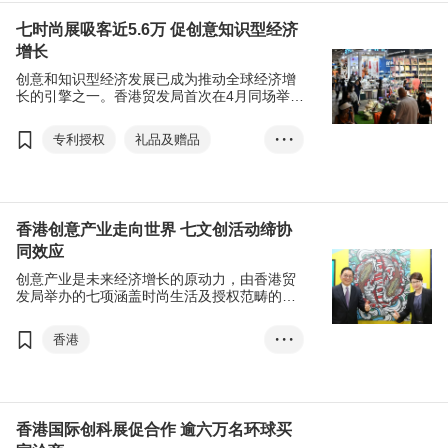
DLAB香港礼品及赠品展
七时尚展吸客近5.6万 促创意知识型经济
香港时尚家品展
增长
香港国际家用纺织品展
创意和知识型经济发展已成为推动全球经济增
长的引擎之一。香港贸发局首次在4月同场举行
香港时装节
七项时尚生活及授权活动，吸引近56,000名买
家，通过合并展览缔造跨行业商机。
香港国际印刷及包装展
专利授权
礼品及赠品
• • •
香港国际授权展
家庭用品
亚洲授权业会议
展览+
成衣、纺织及配件
商对易
刘会平
印刷服务
香港
香港创意产业走向世界 七文创活动缔协
同效应
香港时尚家品展
创意产业是未来经济增长的原动力，由香港贸
香港国际家用纺织品展
发局举办的七项涵盖时尚生活及授权范畴的创
意活动，于4月19日在香港会议展览中心掀开
香港时装节
帷幕。
香港
• • •
香港国际印刷及包装展
文化创意、DLAB、林健锋、香港礼...
香港国际授权展
香港时尚家品展
亚洲授权业会议
展览+
香港国际家用纺织品展
香港国际创科展促合作 逾六万名环球买
商对易
张淑芬