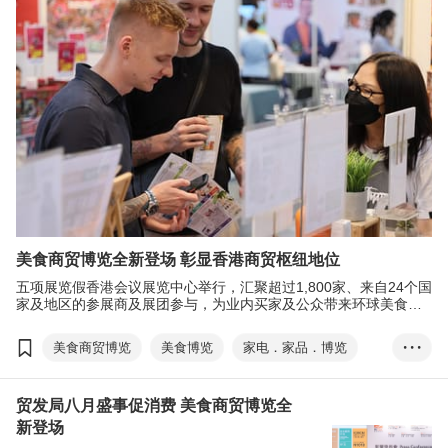
电子消费券
张淑芬
EXHIBITION+
商对易
扫码易
美食商贸博览全新登场 彰显香港商贸枢纽地位
五项展览假香港会议展览中心举行，汇聚超过1,800家、来自24个国
家及地区的参展商及展团参与，为业内买家及公众带来环球美食和
时尚潮流产品，提供一站式的采购及购物盛会。此外，由现代化中
医药国际协会联同香港贸发局及八大科研机构携手筹办的国际现代
美食商贸博览
美食博览
家电．家品．博览
• • •
化中医药及健康产品会议(中医药会议)于8月17及18日举行。
美与健生活博览
香港国际茶展
贸发局八月盛事促消费 美食商贸博览全
国际现代化中医药及健康产品会议
电子消费券
新登场
张淑芬
EXHIBITION+
商对易
扫码易