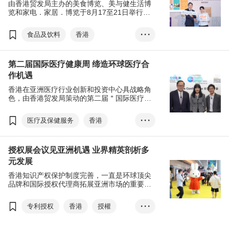
由香港贸发局主办的美食博览、美与健生活博
览和家电．家居．博览于8月17至21日举行。
全新的美食商贸博览，以及香港国际茶展两项
贸易展览亦于8月17至19日同场亮相。
食品及饮料
香港
• • •
美食商贸博览
美食博览
第二届国际医疗健康周 缔造环球医疗合
家电．家品．博览
作机遇
美与健生活博览
香港在亚洲医疗行业创新和投资中心具战略角
香港国际茶展
色，由香港贸发局策动的第二届＂国际医疗健
康周＂，获多家医疗健康机构支持，订于5月
国际现代化中医药及健康产品会议
16至31日载誉归来。
医疗及保健服务
香港
• • •
电子消费券
张淑芬
国际医疗健康周
EXHIBITION+
商对易
授权展会议见亚洲机遇 业界精英剖析多
亚洲医疗健康高峰论坛
扫码易
元发展
香港国际医疗及保健展
香港知识产权保护制度完善，一直是环球顶尖
方舜文
医疗科技
品牌和国际授权代理商拓展亚洲市场的重要平
台。由香港贸发局主办的第20届香港国际授权
EXHIBITION+
展览+
展与第12届亚洲授权业会议早前圆满结束，创
专利授权
香港
授權
• • •
商对易
Click2Match
建平台让国际授权商及授权代理商面对面洽商
及交流，并为与会者提供最新市场信息，扩展
文創
智能商贸配对平台
大湾区
亚洲业务。