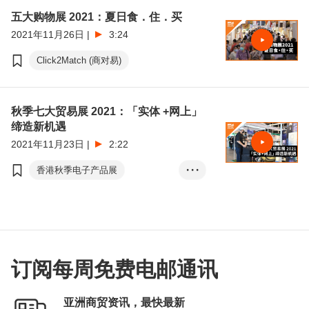
文化创意
五大购物展 2021：夏日食．住．买
展览+
创科
初创
2021年11月26日
|
3:24
Click2Match (商对易)
秋季七大贸易展 2021：「实体 +网上」
缔造新机遇
2021年11月23日
|
2:22
香港秋季电子产品展
• • •
香港国际秋季灯饰展
Click2Match (商对易)
订阅每周免费电邮通讯
亚洲商贸资讯，最快最新