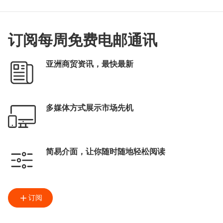
香港国际家用纺织品展
香港时装节
Fashion InStyle
香港国际印刷及包装展
订阅每周免费电邮通讯
香港国际授权展
亚洲授权业会议
展览+
商对易
Click2Match
智能配对平台
亚洲商贸资讯，最快最新
张淑芬
文化创意
多媒体方式展示市场先机
简易介面，让你随时随地轻松阅读
订阅