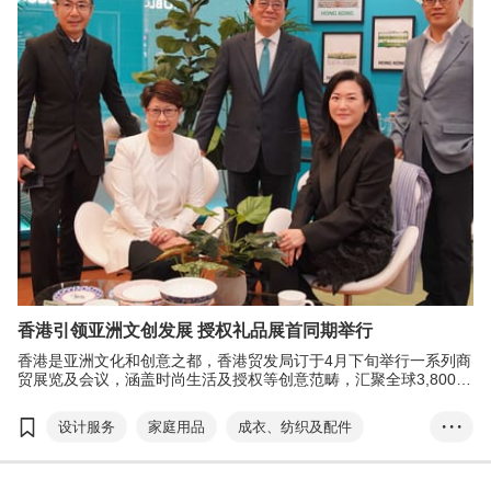
香港国际家用纺织品展
亚洲授权业会议
展览+
香港时装节
商对易
张淑芬
香港国际印刷及包装展
文化创意
DLAB
香港国际授权展
香港礼品及赠品展
亚洲授权业会议
展览+
商对易
张淑芬
香港引领亚洲文创发展 授权礼品展首同期举行
香港是亚洲文化和创意之都，香港贸发局订于4月下旬举行一系列商
贸展览及会议，涵盖时尚生活及授权等创意范畴，汇聚全球3,800家
参展商，为业界带来更多跨行业机遇。
设计服务
家庭用品
成衣、纺织及配件
• • •
礼品及赠品
香港
香港礼品及赠品展
香港时尚家品展
Home InStyle