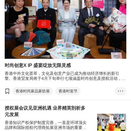
时尚创意X IP 盛宴绽放无限灵感
香港中外文化荟萃，文化及创意产业已成为推动经济增长的新引
擎。香港贸发局将于4月下旬举行七项涵盖时尚创意及授权活动，致
力开拓跨行业的新机遇。
香港时尚家品家纺展
香港时装节
• • •
香港礼品及赠品展
香港国际印刷及包装展
授权展会议见亚洲机遇 业界精英剖析多
香港奢侈品包装展
香港国际授权展
元发展
亚洲授权业会议
香港知识产权保护制度完善，一直是环球顶尖
品牌和国际授权代理商拓展亚洲市场的重要平