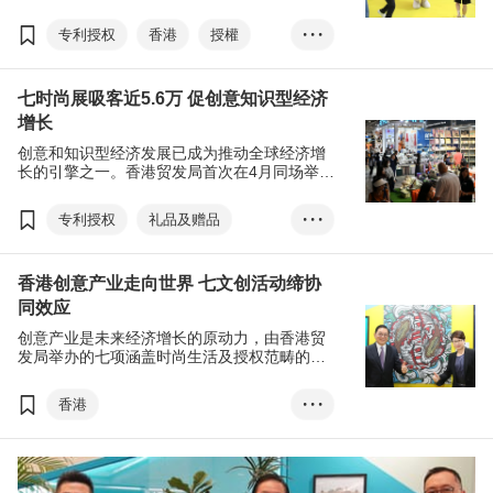
台。由香港贸发局主办的第20届香港国际授权
展与第12届亚洲授权业会议早前圆满结束，创
专利授权
香港
授權
• • •
建平台让国际授权商及授权代理商面对面洽商
及交流，并为与会者提供最新市场信息，扩展
文創
亚洲业务。
七时尚展吸客近5.6万 促创意知识型经济
DLAB香港礼品及赠品展
增长
香港时尚家品展
创意和知识型经济发展已成为推动全球经济增
香港国际家用纺织品展
长的引擎之一。香港贸发局首次在4月同场举行
七项时尚生活及授权活动，吸引近56,000名买
香港时装节
家，通过合并展览缔造跨行业商机。
专利授权
礼品及赠品
• • •
香港国际印刷及包装展
家庭用品
香港国际授权展
香港创意产业走向世界 七文创活动缔协
成衣、纺织及配件
亚洲授权业会议
展览+
同效应
印刷服务
香港
商对易
刘会平
创意产业是未来经济增长的原动力，由香港贸
香港时尚家品展
发局举办的七项涵盖时尚生活及授权范畴的创
意活动，于4月19日在香港会议展览中心掀开
香港国际家用纺织品展
帷幕。
香港
• • •
香港时装节
文化创意、DLAB、林健锋、香港礼...
香港国际印刷及包装展
香港时尚家品展
香港国际授权展