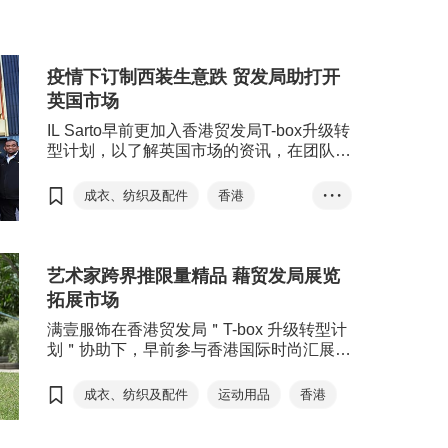
电子产品及电器
来。
成衣、纺织及配件
钟表
香港
疫情下订制西装生意跌 贸发局助打开
英国市场
香港出口
香港出口指数
通关
IL Sarto早前更加入香港贸发局T-box升级转
型计划，以了解英国市场的资讯，在团队引
跨境货运
范婉儿
荐及贸发局伦敦办事处协助下，成功参加由
杨翠丽
电子商贸
英国伦敦市官方推广机构London &
成衣、纺织及配件
香港
• • •
Partners(伦敦发展促进署)举办的三天贸易
机械
电子
珠宝
英国
T-box升级转型计划
代表团活动，加深了解当地营商环境和零售
钟表
玩具
服装
市道，并与一众专业机构代表建立联系，为
订造西装
IL Sarto
日后开业作好准备。
艺术家跨界推限量精品 藉贸发局展览
沙涛洋服
London & Partners
拓展市场
伦敦发展促进署
简世德
满壹服饰在香港贸发局＂T-box 升级转型计
蔡礼泽
汽车改装公司
划＂协助下，早前参与香港国际时尚汇展
CENTRESTAGE，通过展览线上商贸配对
餐厅
服务与来自泰国、意大利及中国内地的买家
成衣、纺织及配件
运动用品
香港
接洽，并与总部设于日本的纤维供应商香港
新道集团展开对话商谈合作，计划新一季推