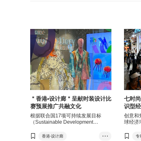
＂香港•设计廊＂呈献时装设计比
七时尚
赛预展推广共融文化
识型经
根据联合国17项可持续发展目标
创意和
（Sustainable Development
球经济
Goals，简称SDGs），多元共融是
首次在
其中重要的一环。香港贸发局在推动
授权活
香港‧设计廊
• • •
专
香港商贸的同时，亦致力贡献社会的
过合并