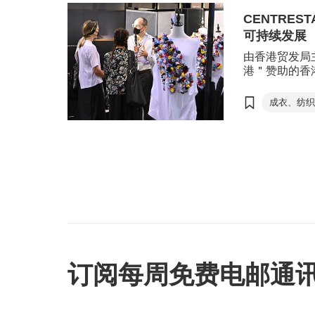
CENTRES
可持续发展
由香港贸发局
港＂赞助的香
CENTREST
议展览中心举
成衣、纺
买家及公众人
素，主办方在
预计可持续时
道。
订阅每周免费电邮通