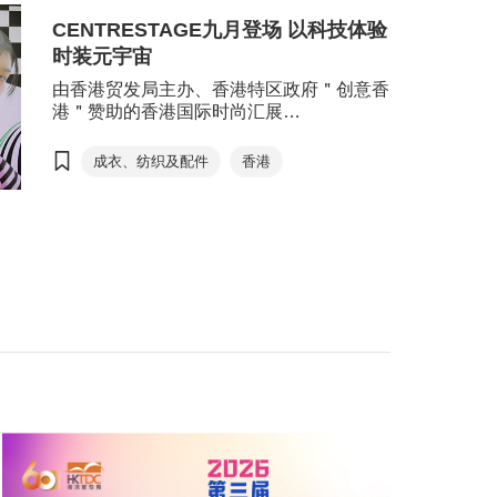
出可持续发展时尚生活配饰。
CENTRESTAGE九月登场 以科技体验
时装元宇宙
由香港贸发局主办、香港特区政府＂创意香
港＂赞助的香港国际时尚汇展
CENTRESTAGE订于9月9日至11日在香港
会议展览中心举行，展会一连三天开放予贸
成衣、纺织及配件
香港
易买家及公众人士参与，主办方以
AR(Augmented Reality，扩增实境)及
VR(Virtual Reality，虚拟实境)等科技元素
布置了多个融合虚拟与实体体验的互动专
区，打造一场元宇宙级的时装盛会。