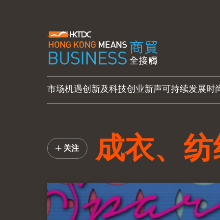
市场机遇
创新及科技
创业新声
可持续发展
时
成衣、纺
关注