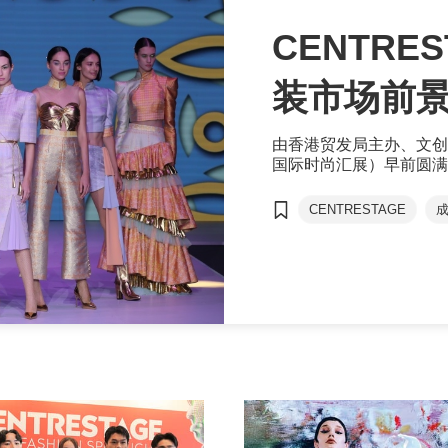
CENTRES
装市场前
由香港贸发局主办、文创产
国际时尚汇展）早前圆满
Robert Wun（云惟
＂、＂潮牌＂集体亮相，
CENTRESTAGE
目不暇给的视觉飨宴。