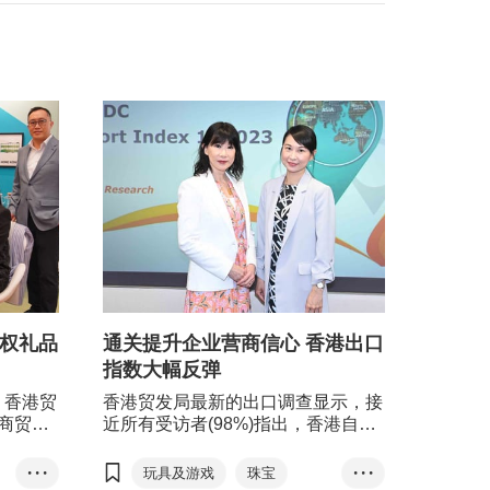
授权礼品
通关提升企业营商信心 香港出口
指数大幅反弹
，香港贸
香港贸发局最新的出口调查显示，接
商贸展
近所有受访者(98%)指出，香港自今
授权等创
年1月初逐步恢复免检疫通关令业务
参展商，
发展受惠，特别是可以更具弹性、更
• • •
玩具及游戏
珠宝
• • •
。
频密地出差，以及带动了跨境商业往