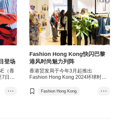
Fashion Hong Kong快闪巴黎
瞩目登场
港风时尚魅力列阵
GE（香
香港贸发局于今年3月起推出
至7日假
Fashion Hong Kong 2024环球时尚
，呈献一
推广活动系列，首个重头戏＂Hong
产品，并
Kong Pop-up Design à Paris＂早前
• • •
Fashion Hong Kong
• • •
以快闪店形式于法国巴黎圆满举行，
巴黎
向世界展示香港作为国际时尚之都的
魅力。
成衣、纺织及配件
手袋及旅行用品