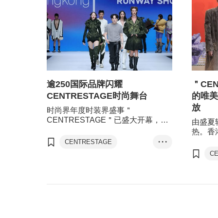
逾250国际品牌闪耀
＂CE
CENTRESTAGE时尚舞台
的唯美
放
时尚界年度时装界盛事＂
CENTRESTAGE＂已盛大开幕，今
由盛夏
年除了迎来历年最多时尚品牌参与，
热。香
亦首度一连四天免费开放予业界买家
CENT
CENTRESTAGE
• • •
及公众人士。场内多个服装及配饰品
汇展）
C
成衣、纺织及配件
牌特设零售，吸引香港市民，以至海
务求将
内外的时尚爱好者参观及选购。活动
鞋类
最多的
为品牌扩阔商脉的同时，也致力推动
举行 Ro
香港创意产业发展。
时装秀
及公众