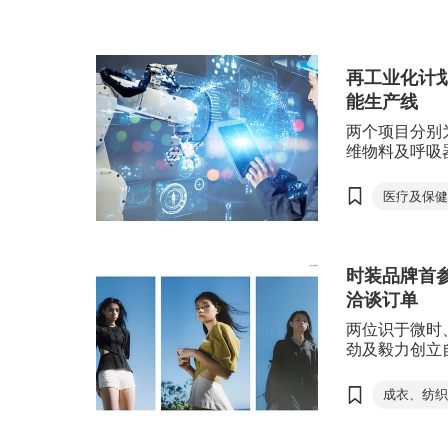
成衣、纺织及配件
可持续发展。
设计服务
再工业化计
能生产线
两个项目分别
维物料及呼吸
Solution 
产线项目，各获
医疗及保
3,000万港元
成衣、纺
再工业化
时装品牌首
资助计划
洽谈订单
创新科技
两位识于微时
D
盈宗制药
劲及毅力创立自家
前更首度参与
纳米纤维
尚汇展CENT
成衣、纺
Sew Solut
牌面向国际。
全成型针