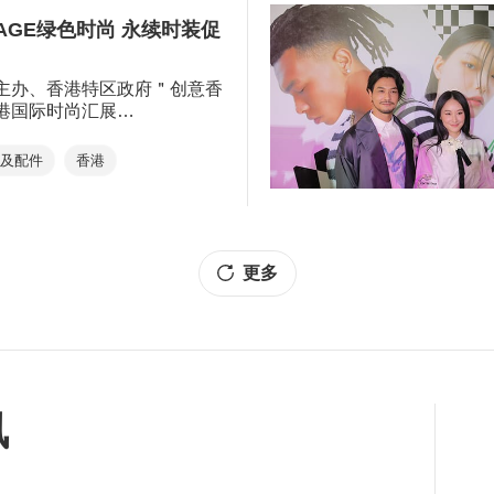
TAGE绿色时尚 永续时装促
主办、香港特区政府＂创意香
港国际时尚汇展
AGE于9月9日至11日在香港会
行，展会一连三天开放予贸易
织及配件
香港
士参与，除了＂永续时装＂元
展会调查发现，逾六成受访者
装推广策略将于明年大行其
更多
讯