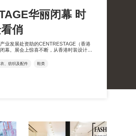
TAGE华丽闭幕 时
景看俏
业发展处资助的CENTRESTAGE（香港
闭幕。展会上惊喜不断，从香港时装设计师
骏）的时装秀为活动揭开序幕，逾250个＂大牌
到连场大小时装秀，为买家及入场人士送上
成衣、纺织及配件
鞋类