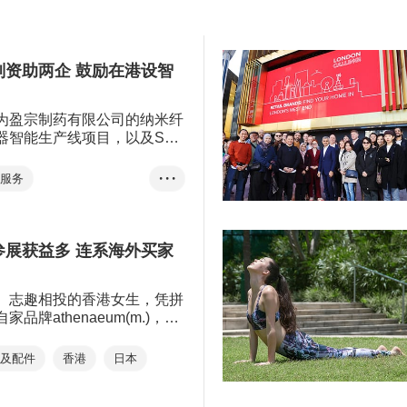
家庭用品
成衣、纺织及配件
成衣、纺织及配件
礼品及赠品
香港
印刷服务
香港
香港礼品及赠品展
划资助两企 鼓励在港设智
香港时尚家品展
香港时尚家品展
香港国际家用纺织品展
Home InStyle
为盈宗制药有限公司的纳米纤
器智能生产线项目，以及Sew
香港时装节
香港国际家用纺织品展
Limited的全成型针织毛衣智能生
香港国际印刷及包装展
香港时装节
批1,500港万元资助，合共
健服务
• • •
。
香港国际授权展
Fashion InStyle
织及配件
香港
亚洲授权业会议
香港国际印刷及包装展
智能生产
参展获益多 连系海外买家
展览+
商对易
香港国际授权展
再工业化资助计划
张淑芬
文化创意
亚洲授权业会议
署
智能生产线
、志趣相投的香港女生，凭拼
LAB
展览+
商对易
品牌athenaeum(m.)，早
香港礼品及赠品展
Click2Match
香港贸发局主办的香港国际时
物料及呼吸器
RESTAGE，藉展览平台让品
智能配对平台
张淑芬
织及配件
香港
日本
ion Limi...
文化创意
织毛衣
香港制造