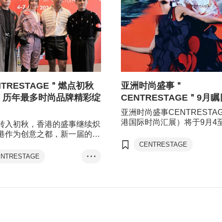
NTRESTAGE＂燃点初秋
亚洲时尚盛事＂
 历年最多时尚品牌精彩绽
CENTRESTAGE＂9月
亚洲时尚盛事CENTRESTA
港国际时尚汇展）将于9月4
转入初秋，香港的盛事继续炽
香港会议展览中心隆重登场
港作为创意之都，新一届的＂
系列时尚品牌的最新设计及
RESTAGE＂（香港国际时尚
CENTRESTAGE
带来最新潮流趋势。
亦将以别开生面的形式呈献，
ENTRESTAGE
• • •
成衣、纺织及配件
创意推向极致 – 包括带来历年
成衣、纺织及配件
品牌，在香港故宫文化博物馆
鞋类
bert Wun 的Home Coming
鞋类
等。活动首度全面开放予业界
，以B2C、B2B双线并行。