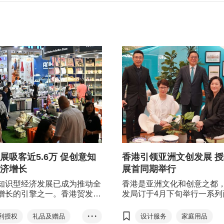
展吸客近5.6万 促创意知
香港引领亚洲文创发展 
济增长
展首同期举行
知识型经济发展已成为推动全
香港是亚洲文化和创意之都
增长的引擎之一。香港贸发局
发局订于4月下旬举行一系列
4月同场举行七项时尚生活及
览及会议，涵盖时尚生活及
动，吸引近56,000名买家，通
意范畴，汇聚全球3,800家
利授权
礼品及赠品
• • •
设计服务
家庭用品
展览缔造跨行业商机。
为业界带来更多跨行业机遇