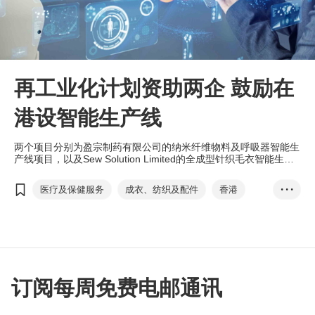
再工业化计划资助两企 鼓励在
港设智能生产线
两个项目分别为盈宗制药有限公司的纳米纤维物料及呼吸器智能生
产线项目，以及Sew Solution Limited的全成型针织毛衣智能生产
线项目，各获批1,500港万元资助，合共3,000万港元。
医疗及保健服务
成衣、纺织及配件
香港
• • •
再工业化
智能生产
资助计划
再工业化资助计划
创新科技署
智能生产线
盈宗制药
纳米纤维物料及呼吸器
Sew Solution Limi...
全成型针织毛衣
订阅每周免费电邮通讯
香港制造