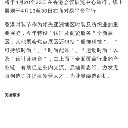
将于4
月
20
至
23
日在香港会议展览中心举行，线上
展则于
4
月
13
至
30
日在商对易平台举行。
香港时装节作为领先亚洲地区时装及纺织业的重
要展览，今年特设＂认证及商贸服务＂全新展
区，其他展会焦点展区还包括＂服饰科技＂、＂
可持续时尚＂、＂时尚配饰＂、＂运动时尚＂以
及＂设计师舞台＂，由上而下全面覆盖行业的产
业链，有助促进业内交流、启迪新思维、激发无
限创造力并提拔新晋人才，为业界缔造商机。
阅读更多