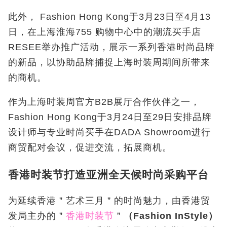
此外，
Fashion Hong Kong
于
3
月
23
日至
4
月
13
日，在上海淮海
755
购物中心中的潮流买手店
RESEE
举办推广活动，展示一系列香港时尚品牌
的新品，以协助品牌捕捉上海时装周期间所带来
的商机。
作为上海时装周官方B2B
展厅合作伙伴之一，
Fashion Hong Kong
于
3
月
24
日至
29
日安排品牌
设计师与专业时尚买手在
DADA Showroom
进行
商贸配对会议，促进交流，拓展商机。
香港时装节打造亚洲全天候时尚采购平台
为延续香港＂艺术三月＂的时尚魅力，由香港贸
发局主办的＂
香港时装节
＂
（
Fashion InStyle
）