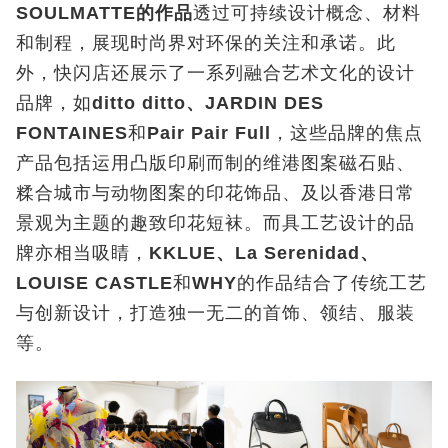
SOULMATTE
的作品
透过可持续设计概念、材料
和制程，展现时尚界对环保的关注和承诺。此
外，快闪店还展示了一系列融合艺术文化的设计
品牌，如
ditto ditto
、
JARDIN DES
FONTAINES
和
Pair Pair Full
，这些品牌的焦点
产品包括运用凸版印刷而制的维港图案磁石贴、
糅合城市与动物图案的印花饰品、及以香港日常
景观为主题的趣致印花短袜。而具工艺设计的品
牌亦相当吸睛，
KKLUE
、
La Serenidad
、
LOUISE CASTLE
和
WHY
的作品结合了传统工艺
与创新设计，打造独一无二的首饰、领结、服装
等。