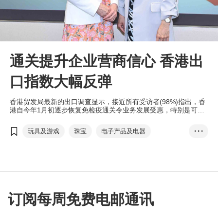
通关提升企业营商信心 香港出
口指数大幅反弹
香港贸发局最新的出口调查显示，接近所有受访者(98%)指出，香
港自今年1月初逐步恢复免检疫通关令业务发展受惠，特别是可以
更具弹性、更频密地出差，以及带动了跨境商业往来。
玩具及游戏
珠宝
电子产品及电器
• • •
成衣、纺织及配件
钟表
香港
香港出口
香港出口指数
通关
跨境货运
范婉儿
杨翠丽
电子商贸
机械
电子
珠宝
钟表
玩具
服装
订阅每周免费电邮通讯