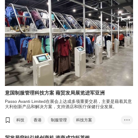
香港国际医疗及保健展
方舜文
医疗科技
EXHIBITION+
展览+
商对易
Click2Match
智能商贸配对平台
大湾区
意国制服管理科技方案 藉贸发局展览进军亚洲
Passo Avanti Limited在展会上达成多项重要交易，主要是藉着其意
大利创新产品和解决方案，支持酒店和医疗保健行业发展。
科技
香港
制服管理
科技方案
• • •
香港国际医疗及保健展
自动追踪
酒店
贸发局穿针引线创商机 港商成功拓英银
医疗保健行业
可持续性
Passo Avanti