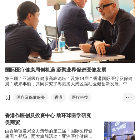
国际医疗健康周创机遇 凝聚业界促进医健发展
第三届＂亚洲医疗健康高峰论坛＂及第14届＂香港国际医疗及保健
展＂成果丰硕，共同探究了粤港澳大湾区驱动医健创新发展、中西
医药结合、老龄化、女性创新者等多个医疗健康议题。
医疗及保健服务
香港
医疗科技
• • •
产学研合作
商贸配对
国际医疗健康周
香港作医创及投资中心 助环球医学研究
亚洲医疗健康高峰论坛
香港国际医疗及保健展
促商贸
由香港贸发局全力策动的第二届＂国际医疗健
康周＂登场，两大旗舰活动＂亚洲医疗健康高