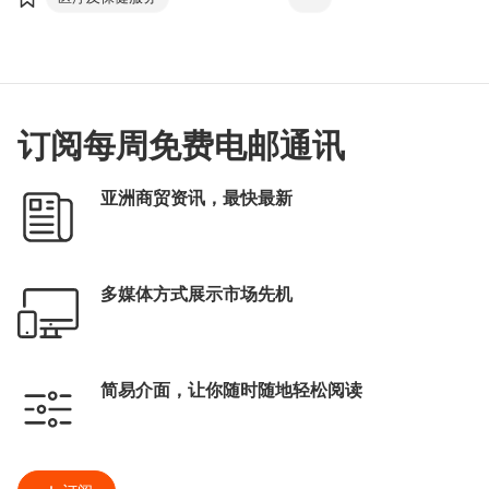
创新科技
医疗科技
2022：大湾区的机遇＂重点探讨了大湾区医疗
保健市场的发展情况和机遇。
医疗用品及医药
香港
医疗应用仪器
大湾区
国际医疗健康枢纽
香港国际医疗及保健展
十四五规划
医疗科技论坛
医疗物联网
港深创新及科技园
订阅每周免费电邮通讯
北部都会区
港澳药械通
精准医学
亚洲商贸资讯，最快最新
深港科技创新合作区
香港大学深圳医院
国家药监局
投资推广署
多媒体方式展示市场先机
黄炜卓
简易介面，让你随时随地轻松阅读