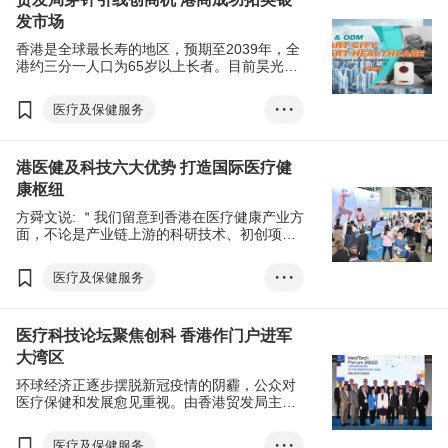
发市场
射频识别
国际资讯科技博览
香港是全球最长寿的地区，预期至2039年，全
港约三分一人口为65岁以上长者。目前昊光有
限公司的客户主要为医院及护老院等机构，未
来致力拓展零售市场，开发专为独居长者而设
医疗及保健服务
• • •
的智能系统。
医疗用品及医药
科技
港医健及科技六大优势 打造国际医疗健
香港
英国
人口老龄化
康枢纽
医疗健康服务
护士宝
方舜文说: ＂我们留意到香港在医疗健康产业方
无线通讯系统
面，不论是产业链上游的科研技术、初创项
目、投资研发，或是下游的医疗仪器、产品制
T-box升级转型计划
T-box
造及服务，以至整个产业的生态系统，都具备
医疗及保健服务
• • •
香港国际医疗及保健展
显着的优势，有助香港发展成为世界一流的医
疗健康及生命科学枢纽。＂
医疗用品及医药
香港
香港电子产品展
医疗科技论坛聚焦创科 香港作门户进军
大湾区
方舜文
大湾区
国际医疗健康周
环球经济正逐步摆脱新冠疫情的阴霾，公众对
亚洲医疗健康高峰论坛
医疗保健和发展愈见重视。由香港贸发局主办
的第13届香港国际医疗及保建展(医疗展)面向
香港国际医疗及保健展
全球，于医疗展期间举办的＂医疗科技论坛
医疗及保健服务
• • •