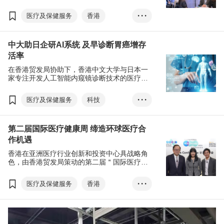
峰论坛＂及＂香港国际医疗及保健展＂，广邀
环球业界翘楚探讨医健产业的前景与商机。
医疗及保健服务
香港
• • •
医疗科技
人工智能
中大助日企研AI系统 及早诊断胃癌增存
生物科技
国际医疗健康周
活率
亚洲医疗健康高峰论坛
在香港贸发局协助下，香港中文大学与日本一
香港国际医疗及保健展
家专注开发人工智能内窥镜诊断技术的医疗初
创公司AI Medical Service(AIM)达成研究协
议，藉以加快该崭新技术的发展，并推广在香
医疗及保健服务
科技
• • •
港及其他亚洲国家临床应用。
香港
中文大学
第二届国际医疗健康周 缔造环球医疗合
人工智能
内窥镜诊断技术
作机遇
医疗初创
香港在亚洲医疗行业创新和投资中心具战略角
AI Medical Servic...
AIM
色，由香港贸发局策动的第二届＂国际医疗健
康周＂，获多家医疗健康机构支持，订于5月
胃肠道癌症
16至31日载誉归来。
医疗及保健服务
香港
• • •
亚洲医疗健康高峰论坛
国际医疗健康周
香港国际医疗及保健展
亚洲医疗健康高峰论坛