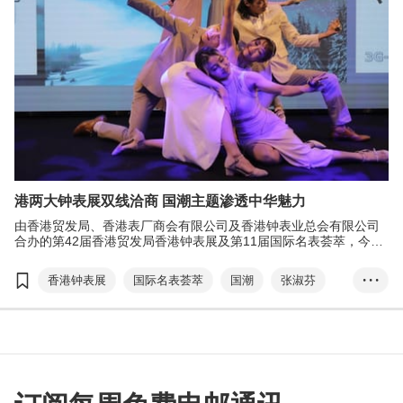
港两大钟表展双线洽商 国潮主题渗透中华魅力
由香港贸发局、香港表厂商会有限公司及香港钟表业总会有限公司
合办的第42届香港贸发局香港钟表展及第11届国际名表荟萃，今年
迎来全球超过700家来自17个国家及地区的展商，以线上线下展览
模式开创商机。
香港钟表展
国际名表荟萃
国潮
张淑芬
• • •
展览+
EXHIBITION+
商对易
Click2Match
扫码易
Scan2Match
香港国际钟表论坛
亚洲钟表研讨会
香港钟表设计比赛