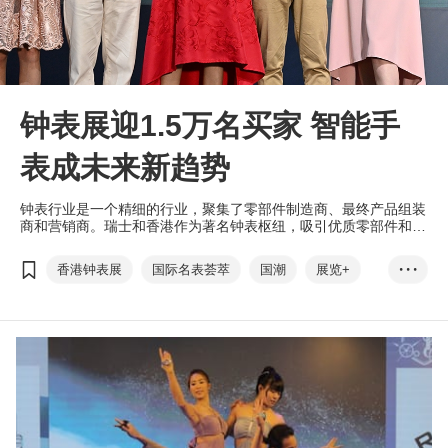
钟表展迎1.5万名买家 智能手
表成未来新趋势
钟表行业是一个精细的行业，聚集了零部件制造商、最终产品组装
商和营销商。瑞士和香港作为著名钟表枢纽，吸引优质零部件和产
品制造商慕名而来，开拓商机。
香港钟表展
国际名表荟萃
国潮
展览+
• • •
EXHIBITION+
商对易
Click2Match
扫码易
Scan2Match
香港国际钟表论坛
亚洲钟表研讨会
CENTRESTAGE