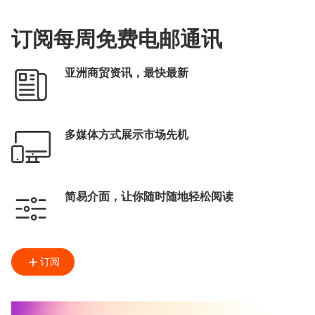
美与健生活博览
香港国际茶展
订阅每周免费电邮通讯
国际现代化中医药及健康产品会议
电子消费券
张淑芬
亚洲商贸资讯，最快最新
EXHIBITION+
商对易
扫码易
多媒体方式展示市场先机
简易介面，让你随时随地轻松阅读
订阅