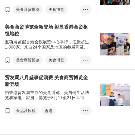
贸展＂美食商贸博览＂和＂香港国际茶展＂早
前圆满闭幕，五大展览共吸引近48万公众人次
美食商贸博览
美食博览
• • •
入场参观购物，人均消费1,500港元，有助刺激
香港零售消费，开创商机。
家电．家品．博览
美食商贸博览全新登场 彰显香港商贸枢
美与健生活博览
纽地位
香港国际茶展
五项展览假香港会议展览中心举行，汇聚超过
国际现代化中医药及健康产品会议
1,800家、来自24个国家及地区的参展商及展
团参与，为业内买家及公众带来环球美食和时
电子消费券
张淑芬
尚潮流产品，提供一站式的采购及购物盛会。
美食商贸博览
美食博览
• • •
EXHIBITION+
商对易
此外，由现代化中医药国际协会联同香港贸发
局及八大科研机构携手筹办的国际现代化中医
家电．家品．博览
扫码易
药及健康产品会议(中医药会议)于8月17及18日
贸发局八月盛事促消费 美食商贸博览全
举行。
美与健生活博览
新登场
香港国际茶展
由香港贸发局主办的美食博览、美与健生活博
国际现代化中医药及健康产品会议
览和家电．家居．博览于8月17至21日举行。
全新的美食商贸博览，以及香港国际茶展两项
电子消费券
张淑芬
贸易展览亦于8月17至19日同场亮相。
食品及饮料
香港
• • •
EXHIBITION+
商对易
美食商贸博览
美食博览
扫码易
家电．家品．博览