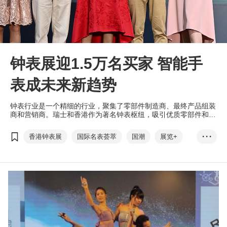
钟表展迎1.5万名买家 智能手
表成未来新趋势
钟表行业是一个精细的行业，聚集了零部件制造商、最终产品组装
商和营销商。瑞士和香港作为著名钟表枢纽，吸引优质零部件和产
品制造商慕名而来，开拓商机。
香港钟表展
国际名表荟萃
国潮
展览+
• • •
EXHIBITION+
商对易
Click2Match
扫码易
Scan2Match
香港国际钟表论坛
亚洲钟表研讨会
CENTRESTAGE