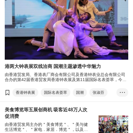
港两大钟表展双线洽商 国潮主题渗透中华魅力
由香港贸发局、香港表厂商会有限公司及香港钟表业总会有限公司
合办的第42届香港贸发局香港钟表展及第11届国际名表荟萃，今年
迎来全球超过700家来自17个国家及地区的展商，以线上线下展览
模式开创商机。
香港钟表展
国际名表荟萃
国潮
张淑芬
• • •
展览+
EXHIBITION+
商对易
美食博览等五展创商机 吸客近48万人次
Click2Match
扫码易
Scan2Match
促消费
香港国际钟表论坛
亚洲钟表研讨会
由香港贸发局主办的＂美食博览＂、＂美与健
香港钟表设计比赛
生活博览＂、＂家电．家居．博览＂，以及商