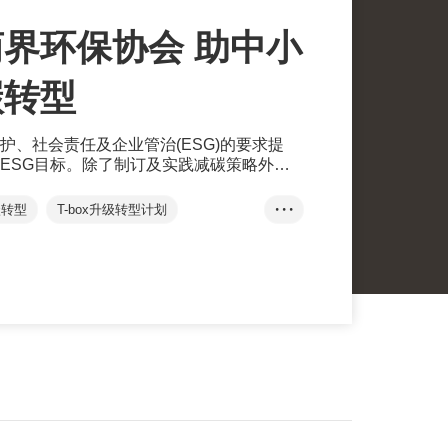
界环保协会 助中小
碳转型
护、社会责任及企业管治(ESG)的要求提
ESG目标。除了制订及实践减碳策略外，
提升竞争力。
碳转型
T-box升级转型计划
• • •
集团
新创建集团
Nationalpak
协会
净零经济
零碳约章