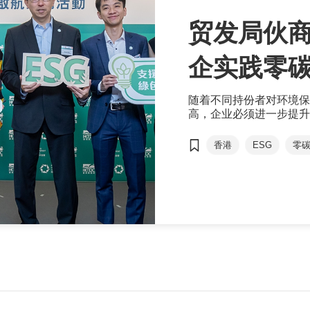
贸发局伙商
企实践零
随着不同持份者对环境保
高，企业必须进一步提升
他们更需争取零碳转型，
香港
ESG
零
可持续发展
华懋
陈咏珊
商界环保