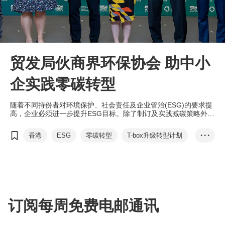
贸发局伙商界环保协会 助中小
企实践零碳转型
随着不同持份者对环境保护、社会责任及企业管治(ESG)的要求提
高，企业必须进一步提升ESG目标。除了制订及实践减碳策略外，
他们更需争取零碳转型，提升竞争力。
香港
ESG
零碳转型
T-box升级转型计划
• • •
可持续发展
华懋集团
新创建集团
Nationalpak
陈咏珊
商界环保协会
净零经济
零碳约章
订阅每周免费电邮通讯