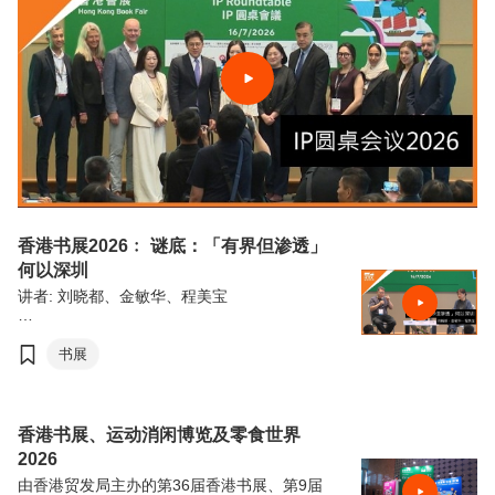
香港书展2026﹕ 谜底：「有界但渗透」
何以深圳
讲者: 刘晓都、金敏华、程美宝
由香港贸易发展局（香港贸发局）主办的第36
届香港书展，连同香港运动消闲博览及零食世
书展
界，将于7月15日至21日（星期三至星期二）
于香港会议展览中心举行。今年三项展览合共
汇聚超过770家展商，来自约30个国家及地
区，为入场人士带来集阅读、运动与消闲于一
香港书展、运动消闲博览及零食世界
体的盛夏旅程。
2026
由香港贸发局主办的第36届香港书展、第9届