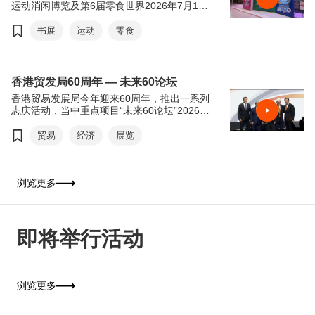
运动消闲博览及第6届零食世界2026年7月15
日至21日于香港会议展览中心举行。今年书展
以“从香港阅读世界：文创传承．旅悦人生”，
书展
运动
零食
希望透过阅读带领读者从香港出发，探索世界
各地的历史、文化和生活风貌。来自世界各地
的作家、学者和文化界人士将齐聚香港交流分
享，进一步彰显香港作为中外文化艺术交流中
香港贸发局60周年 — 未来60论坛
心的独特优势。连同同期举行的运动消闲博览
香港贸易发展局今年迎来60周年，推出一系列
及零食世界，三展共吸引超过770家参展商参
志庆活动，当中重点项目“未来60论坛”2026年
与，为市民及旅客带来集阅读、运动及美食于
6月16日于香港会议展览中心举行。“未来60论
一身的丰富体验，是这个夏天最精彩的盛事之
坛”以“回顾与前瞻”为主轴，由贸发局前主席邓
贸易
经济
展览
一。
莲如勋爵透过录像致辞为论坛揭开序幕。贸发
局主席马时亨教授，亲自邀请多位贸发局前主
席包括冯国经博士、吴光正、苏泽光及罗康瑞
担任论坛嘉宾，并担任主持，共同回顾香港经
浏览更多
济由制造基地转型为国际金融及贸易中心的历
程，探讨香港如何在百年变局中继续发挥“超
级联系人”及“超级增值人”的角色。
即将举行活动
浏览更多