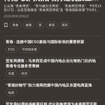
大健康之旅！
公众展 “美食博览”、 “美与健生活博览”、 “美食商贸博览”、于8月13
至17日，以及贸易展览 “美食商贸博览”及 “香港国际茶展”于8月13
至15日假湾仔香港会议展览中心举行。茶展将再次全面开放予业内
2026年08月06日
人士及持票公众进场。由现代化中医药国际协会联同香港贸发局及
十大科研机构携手举办的国际现代化中医药及健康产品会议（中医
美食
健康
茶
家居
医药
药会议）亦于8月13至15日举行。
香港 - 连接中国ESG新政与国际标准的重要桥梁
ESG
可持续发展
贸发局调查：马来西亚成中国内地企业出海热门目的地
香港专业服务受青睐
东盟
经济
“香港好物节”助力港商把握中国内地及东盟电商蓝海
电商
贸发局60周年扬帆新征程 优化架构资源为本港商贸开新