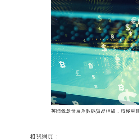
英國銳意發展為數碼貿易樞紐，積極重
相關網頁：