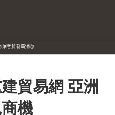
尚創意
貿發局消息
建貿易網 亞洲
覓商機