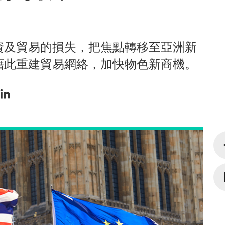
資及貿易的損失，把焦點轉移至亞洲新
藉此重建貿易網絡，加快物色新商機。