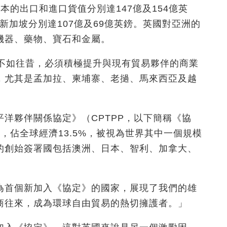
本的出口和進口貨值分別達147億及154億英
對新加坡分別達107億及69億英鎊。英國對亞洲的
機器、藥物、寶石和金屬。
必不如往昔，必須積極提升與現有貿易夥伴的商業
，尤其是孟加拉、柬埔寨、老撾、馬來西亞及越
洋夥伴關係協定》（CPTPP，以下簡稱《協
，佔全球經濟13.5%，被視為世界其中一個規模
的創始簽署國包括澳洲、日本、智利、加拿大、
為首個新加入《協定》的國家，展現了我們的雄
商往來，成為環球自由貿易的熱切擁護者。」