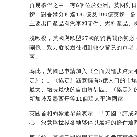
貿易夥伴之中，有6個位於亞洲。英國對日
鎊；對香港分別達136億及100億英鎊；
主要出口產品有汽車和零件、燃料產品、
脫歐後，英國與歐盟27國的貿易關係勢
關係，致力發展過往相對較少留意的市場
南。
為此，英國已申請加入《全面與進步跨太平
定》）。《協定》涵蓋擁有5億人口的市場
最大、增長最快的自由貿易區。《協定》
新加坡及墨西哥等11個環太平洋國家。
英國首相約翰遜早前表示：「英國申請成
心，決意與世界各地夥伴以最好的條件通