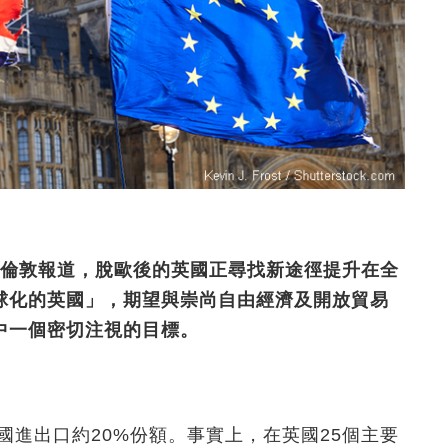
des於倫敦報道，脫歐後的英國正尋找新途徑提升在全
球化的英國」，期望與崇尚自由經濟及開放貿易
中一個密切注視的目標。
國進出口約20%份額。事實上，在英國25個主要