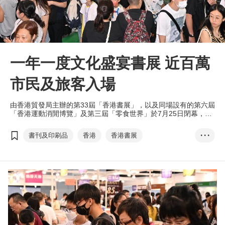
一年一度文化盛宴書展 近百萬
市民及旅客入場
由香港貿發局主辦的第33屆「香港書展」，以及同場設有的第六屆
「香港運動消閒博覽」及第三屆「零食世界」於7月25日閉幕，七
天展期反應熱烈，合共吸引近百萬人次入場，當中旅客佔一成，而
書展人均消費更達872港元。
書刊及印刷品
香港
香港書展
• • •
香港運動消閒博覽
零食世界
文化七月
兒童及青少年文學