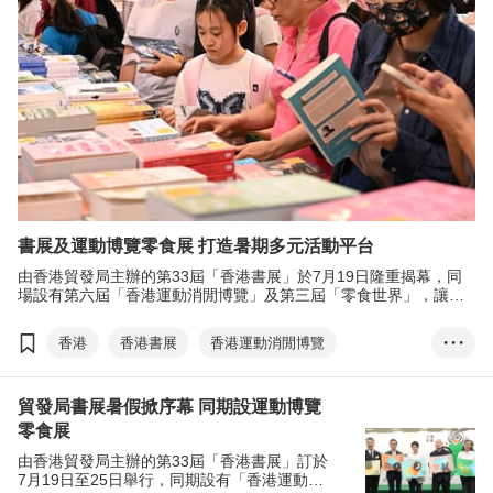
書展及運動博覽零食展 打造暑期多元活動平台
由香港貿發局主辦的第33屆「香港書展」於7月19日隆重揭幕，同
場設有第六屆「香港運動消閒博覽」及第三屆「零食世界」，讓公
眾以一張門票享受三重體驗。
香港
香港書展
香港運動消閒博覽
• • •
零食世界
文化七月
兒童及青少年文學
貿發局書展暑假掀序幕 同期設運動博覽
Alipay
內地支付寶
林健岳
零食展
由香港貿發局主辦的第33屆「香港書展」訂於
7月19日至25日舉行，同期設有「香港運動消