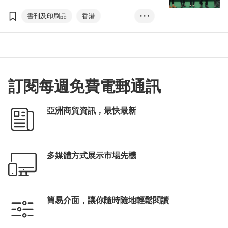
閒博覽」及「零食世界」，約760家展商讓市
民盡享閱讀、消閒及選購零食樂趣。
書刊及印刷品
香港
• • •
羅振宇
馬伯庸
文化七月
年度作家
嶺南瑰寶
香港書展
香港運動消閒博覽
訂閱每週免費電郵通訊
零食世界
兒童及青少年文學
張淑芬
亞洲商貿資訊，最快最新
多媒體方式展示市場先機
簡易介面，讓你隨時隨地輕鬆閱讀