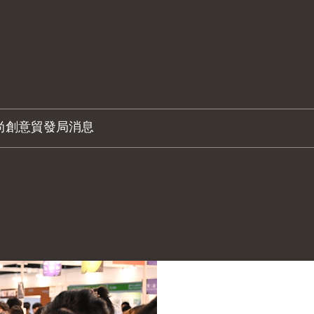
尚創意
貿發局消息