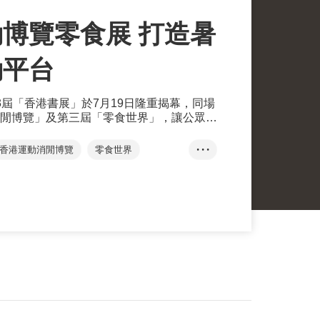
博覽零食展 打造暑
動平台
3屆「香港書展」於7月19日隆重揭幕，同場
閒博覽」及第三屆「零食世界」，讓公眾以
香港運動消閒博覽
零食世界
• • •
青少年文學
Alipay
內地支付寶