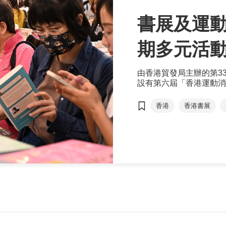
書展及運動
期多元活
由香港貿發局主辦的第3
設有第六屆「香港運動消
一張門票享受三重體驗。
香港
香港書展
文化七月
兒童及
林健岳