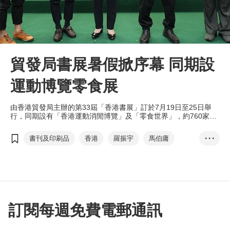
貿發局書展暑假掀序幕 同期設
運動博覽零食展
由香港貿發局主辦的第33屆「香港書展」訂於7月19日至25日舉
行，同期設有「香港運動消閒博覽」及「零食世界」，約760家展
商讓市民盡享閱讀、消閒及選購零食樂趣。
書刊及印刷品
香港
羅振宇
馬伯庸
• • •
文化七月
年度作家
嶺南瑰寶
香港書展
香港運動消閒博覽
零食世界
兒童及青少年文學
張淑芬
訂閱每週免費電郵通訊