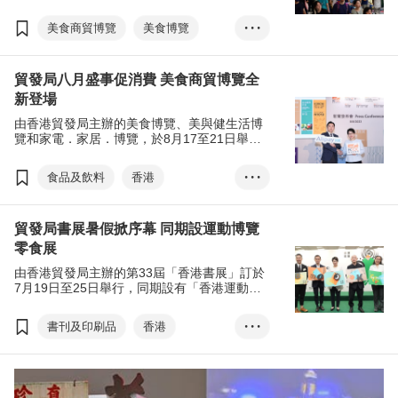
國際茶展早前舉行，五項展覽吸引近48萬人次
入場，人均消費1,500元。
美食商貿博覽
美食博覽
• • •
家電．家品．博覽
貿發局八月盛事促消費 美食商貿博覽全
美與健生活博覽
新登場
香港國際茶展
由香港貿發局主辦的美食博覽、美與健生活博
國際現代化中醫藥及健康產品會議
覽和家電．家居．博覽，於8月17至21日舉
行，全新的美食商貿博覽，以及香港國際茶展
電子消費券
張淑芬
兩項貿易展覽，亦於8月17至19日同場亮相。
食品及飲料
香港
• • •
EXHIBITION+
商對易
美食商貿博覽
美食博覽
掃碼易
貿發局書展暑假掀序幕 同期設運動博覽
家電．家品．博覽
零食展
美與健生活博覽
由香港貿發局主辦的第33屆「香港書展」訂於
香港國際茶展
7月19日至25日舉行，同期設有「香港運動消
閒博覽」及「零食世界」，約760家展商讓市
國際現代化中醫藥及健康產品會議
民盡享閱讀、消閒及選購零食樂趣。
書刊及印刷品
香港
• • •
電子消費券
張淑芬
羅振宇
馬伯庸
EXHIBITION+
商對易
文化七月
年度作家
掃碼易