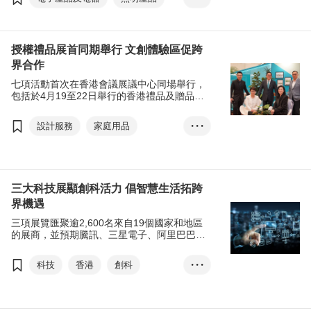
科技
香港
創科
數碼經濟
智慧城市
授權禮品展首同期舉行 文創體驗區促跨
初創
香港國際創科展
界合作
香港春季電子產品展
七項活動首次在香港會議展議中心同場舉行，
包括於4月19至22日舉行的香港禮品及贈品
香港國際春季燈飾展
孫東
展、香港時尚家品展、香港國際家用紡織品
展、香港時裝節、香港國際印刷及包裝展，以
張淑芬
國際創科營商周
設計服務
家庭用品
• • •
及於4月19至21日舉行的香港國際授權展及亞
洲授權業會議。
成衣、紡織及配件
禮品及贈品
香港
時尚生活
授權
張淑芬
三大科技展顯創科活力 倡智慧生活拓跨
界機遇
創意
香港禮品及贈品展
三項展覽匯聚逾2,600名來自19個國家和地區
香港時尚家品展
的展商，並預期騰訊、三星電子、阿里巴巴等
行業巨頭，將到場參觀及進行採購，反映通關
香港國際家用紡織品展
後國際貿易進一步復常，展現創新科技行業的
科技
香港
創科
• • •
香港時裝節
無限活力。
初創
智慧生活
香港國際印刷及包裝展
香港國際創科展
香港國際授權展