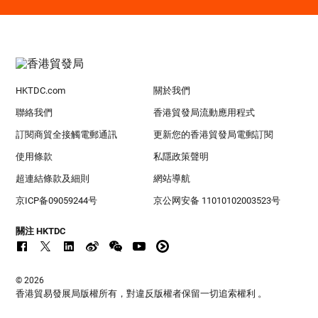
HKTDC.com
關於我們
聯絡我們
香港貿發局流動應用程式
訂閱商貿全接觸電郵通訊
更新您的香港貿發局電郵訂閱
使用條款
私隱政策聲明
超連結條款及細則
網站導航
京ICP备09059244号
京公网安备 11010102003523号
關注 HKTDC
© 2026
香港貿易發展局版權所有，對違反版權者保留一切追索權利 。