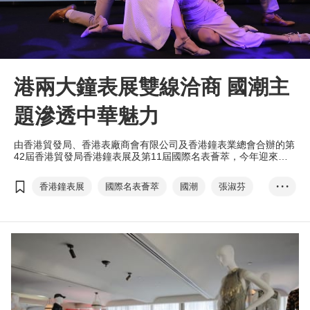
港兩大鐘表展雙線洽商 國潮主
題滲透中華魅力
由香港貿發局、香港表廠商會有限公司及香港鐘表業總會合辦的第
42屆香港貿發局香港鐘表展及第11屆國際名表薈萃，今年迎來全
球超過700家來自17個國家及地區的展商，以線上線下展覽模式開
創商機。
香港鐘表展
國際名表薈萃
國潮
張淑芬
• • •
展覽+
EXHIBITION+
商對易
Click2Match
掃碼易
Scan2Match
香港國際鐘表論壇
亞洲鐘表研討會
香港鐘表設計比賽