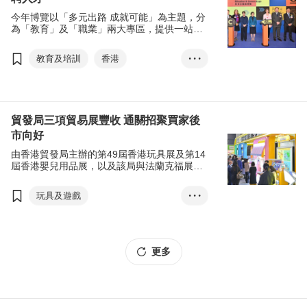
商對易
貿發網採購
今年博覽以「多元出路 成就可能」為主題，分
珠寶出口
為「教育」及「職業」兩大專區，提供一站式
升學、進修和就業資訊，公眾人士可免費入
場。當中設有「大灣區發展機遇」主題日，探
教育及培訓
香港
• • •
討區內的創業、就業和求學機會。
教育及職業博覽
大灣區發展
就業機會
升學機會
建造業
貿發局三項貿易展豐收 通關招聚買家後
市向好
創新科技
張淑芬
由香港貿發局主辦的第49屆香港玩具展及第14
蔡若蓮
屆香港嬰兒用品展，以及該局與法蘭克福展覽
（香港）有限公司合辦的第21屆香港國際文具
及學習用品展於1月9至12 日在香港會議展覽中
玩具及遊戲
• • •
心圓滿舉行。為期四天的展會共吸引超過
21,000名環球買家到場參觀及參與網上展，當
文具及辦公室設備用品
中實體展買家逾12,200名。
嬰兒產品
香港
更多
香港玩具展
香港嬰兒用品展
香港國際文具及學習用品展