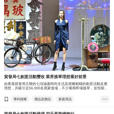
嶺南瑰寶
香港書展
香港運動消閒博覽
零食世界
兒童及青少年文學
張淑芬
貿發局七創意活動豐收 業界接單理想看好前景
由香港貿發局主辦的七項涵蓋時尚生活及授權範疇的創意活動反應
理想，共吸引近56,000名買家進場，不少展商即場接單，並預期生
意將於半年至一年半內回復到疫情前水平。
專利授權
禮品及贈品
家庭用品
• • •
成衣、紡織及配件
印刷服務
香港
時尚
貿發局七創意活動登場 四千展商締跨行
授權
跨界合作
香港禮品及贈品展