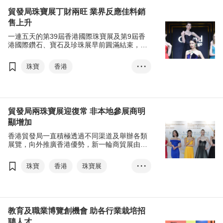
香港春季電子產品展
貿發局珠寶展丁財兩旺 業界反應佳料銷
亞洲授權業會議
展覽+
售上升
香港國際春季燈飾展
一連五天的第39屆香港國際珠寶展及第9屆香
張淑芬
國際創科營商周
港國際鑽石、寶石及珍珠展早前圓滿結束，匯
聚超過2,500家參展商，共吸引130個國家及地
國際創科中心
區超過6萬名買家進場採購，來自中國內地及亞
珠寶
香港
• • •
東盟圓桌會議
洲地區的買家升幅顯著。
香港國際珠寶展
香港國際創科論壇
商對易
香港國際鑽石、寶石及珍珠展
展覽+
張淑芬
口罩令
通關
貿發局兩珠寶展迎復常 非本地參展商明
政府資訊科技總監辦公室
顯增加
展覽+
商對易
香港貿發局一直積極透過不同渠道及舉辦各類
經濟復蘇
展覽，向外推廣香港優勢，新一輪商貿展由第
39屆香港國際珠寶展及第9屆香港國際鑽石、
寶石及珍珠展啟動，讓環球買家與展商聚首一
珠寶
香港
珠寶展
• • •
堂，促進交流與洽商。
展覽+
張淑芬
香港國際珠寶展
香港國際鑽石、寶石及珍珠展
教育及職業博覽創機會 助各行業栽培招
聘人才