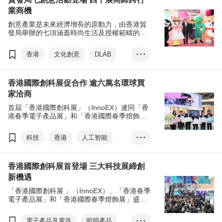
業商機
香港時尚家品展
香港國際家用紡織品展
創意產業是未來經濟增長的原動力，由香港貿
香港時裝節
香港國際印刷及包裝展
發局舉辦的七項涵蓋時尚生活及授權範疇的創
意活動於4月19日登場，匯聚超過4,100家本地
香港國際授權展
亞洲授權業會議
展覽+
及環球展商，締造跨行業商機。
香港
文化創意
DLAB
• • •
商對易
張淑芬
林健鋒
香港禮品及贈品展
香港國際創科展促合作 逾六萬名環球買
香港時尚家品展
家洽商
香港國際家用紡織品展
首屆「香港國際創科展」（InnoEX）連同「香
香港時裝節
港春季電子產品展」和「香港國際春季燈飾
展」早前圓滿舉行，吸引逾66,000名環球買家
香港國際印刷及包裝展
親臨展會現場洽商，突顯香港創科優勢。
科技
香港
人工智能
• • •
香港國際授權展
智慧城市
元宇宙
創科
亞洲授權業會議
展覽+
香港國際創科展首登場 三大科技展締創
初創
香港國際創科展
商對易
張淑芬
新機遇
香港春季電子產品展
「香港國際創科展 」（InnoEX）、「香港春季
香港國際春季燈飾展
電子產品展」和「香港國際春季燈飾展」盛大
揭幕，促進區內企業交流與合作，並推動香港
國際創科營商周
張淑芬
發展成為國際創新科技樞紐。
電子產品及電器
照明產品
• • •