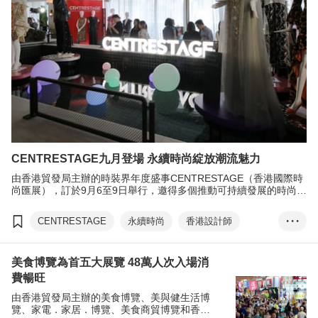
CENTRESTAGE九月登場 永續時尚綻放潮流魅力
由香港貿發局主辦的時裝界年度盛事CENTRESTAGE（香港國際時
尚匯展），訂於9月6至9日舉行，邀得多個推動可持續發展的時尚品
牌和團體參與，展現最新設計，推動綠色時尚。
CENTRESTAGE
永續時尚
香港設計師
• • •
CENTRESTAGE ELITE...
美食博覽為首五大展覽 48萬人次入場消
香港青年時裝設計家創作表演賽
張淑芬
費暢旺
由香港貿發局主辦的美食博覽、美與健生活博
覽、家電．家居．博覽、美食商貿博覽和香港