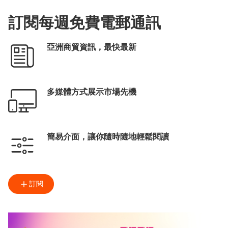
展覽+
香港玩具業會議
訂閱每週免費電郵通訊
商對易
張淑芬
亞洲商貿資訊，最快最新
多媒體方式展示市場先機
簡易介面，讓你隨時隨地輕鬆閱讀
訂閱