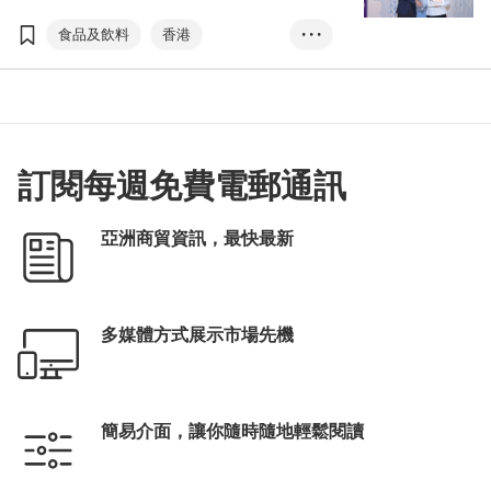
行，全新的美食商貿博覽，以及香港國際茶展
兩項貿易展覽，亦於8月17至19日同場亮相。
食品及飲料
香港
• • •
美食商貿博覽
美食博覽
家電．家品．博覽
美與健生活博覽
香港國際茶展
訂閱每週免費電郵通訊
國際現代化中醫藥及健康產品會議
電子消費券
張淑芬
亞洲商貿資訊，最快最新
EXHIBITION+
商對易
掃碼易
多媒體方式展示市場先機
簡易介面，讓你隨時隨地輕鬆閱讀