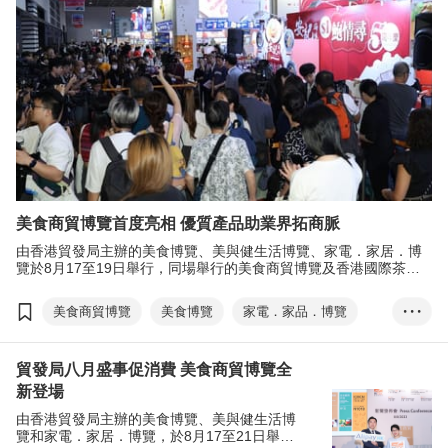
美食商貿博覽首度亮相 優質產品助業界拓商脈
由香港貿發局主辦的美食博覽、美與健生活博覽、家電．家居．博
覽於8月17至19日舉行，同場舉行的美食商貿博覽及香港國際茶展
兩項貿易展覽，亦於同日揭幕。
美食商貿博覽
美食博覽
家電．家品．博覽
• • •
美與健生活博覽
香港國際茶展
貿發局八月盛事促消費 美食商貿博覽全
國際現代化中醫藥及健康產品會議
電子消費券
新登場
林健岳
EXHIBITION+
商對易
掃碼易
由香港貿發局主辦的美食博覽、美與健生活博
覽和家電．家居．博覽，於8月17至21日舉