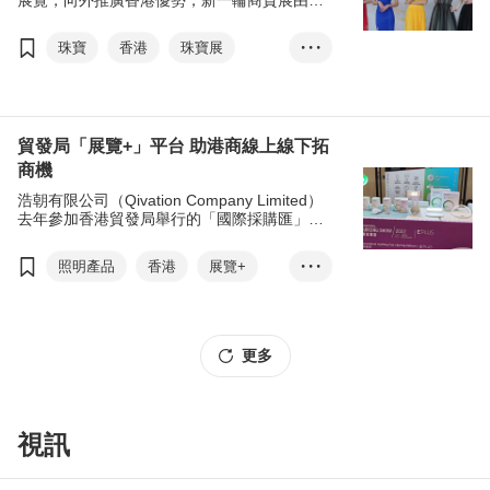
展覽，向外推廣香港優勢，新一輪商貿展由第
39屆香港國際珠寶展及第9屆香港國際鑽石、
寶石及珍珠展啟動，讓環球買家與展商聚首一
珠寶
香港
珠寶展
• • •
堂，促進交流與洽商。
展覽+
張淑芬
香港國際珠寶展
香港國際鑽石、寶石及珍珠展
貿發局「展覽+」平台 助港商線上線下拓
商機
商對易
貿發網採購
浩朝有限公司（Qivation Company Limited）
珠寶出口
去年參加香港貿發局舉行的「國際採購匯」，
並透過展會採用的「EXHIBITION+」（展覽
+）實體和網上展覽模式，接觸海外買家，爭取
照明產品
香港
展覽+
• • •
更多生意。
商對易
抗菌家居產品
線上線下
浩朝
更多
國際採購匯
光觸媒技術
視訊