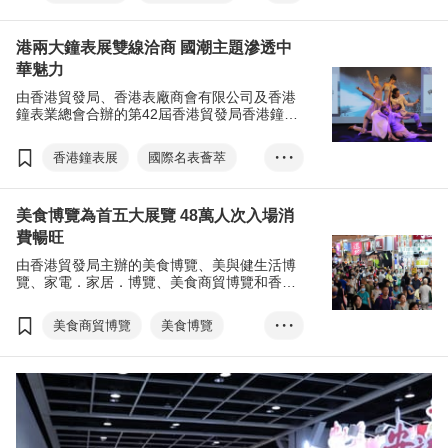
國潮
展覽+
港兩大鐘表展雙線洽商 國潮主題滲透中
EXHIBITION+
商對易
華魅力
Click2Match
掃碼易
由香港貿發局、香港表廠商會有限公司及香港
Scan2Match
鐘表業總會合辦的第42屆香港貿發局香港鐘表
展及第11屆國際名表薈萃，今年迎來全球超過
香港國際鐘表論壇
700家來自17個國家及地區的展商，以線上線
香港鐘表展
國際名表薈萃
• • •
亞洲鐘表研討會
下展覽模式開創商機。
國潮
張淑芬
展覽+
CENTRESTAGE
美食博覽為首五大展覽 48萬人次入場消
EXHIBITION+
商對易
費暢旺
Click2Match
掃碼易
由香港貿發局主辦的美食博覽、美與健生活博
Scan2Match
覽、家電．家居．博覽、美食商貿博覽和香港
國際茶展早前舉行，五項展覽吸引近48萬人次
香港國際鐘表論壇
入場，人均消費1,500元。
美食商貿博覽
美食博覽
• • •
亞洲鐘表研討會
家電．家品．博覽
香港鐘表設計比賽
美與健生活博覽
香港國際茶展
國際現代化中醫藥及健康產品會議