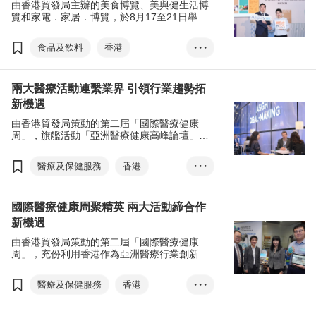
由香港貿發局主辦的美食博覽、美與健生活博
覽和家電．家居．博覽，於8月17至21日舉
行，全新的美食商貿博覽，以及香港國際茶展
兩項貿易展覽，亦於8月17至19日同場亮相。
食品及飲料
香港
• • •
美食商貿博覽
美食博覽
兩大醫療活動連繫業界 引領行業趨勢拓
家電．家品．博覽
新機遇
美與健生活博覽
由香港貿發局策動的第二屆「國際醫療健康
香港國際茶展
周」，旗艦活動「亞洲醫療健康高峰論壇」及
「香港國際醫療及保健展」早前舉行，匯聚全
國際現代化中醫藥及健康產品會議
球精英剖析行業趨勢，開拓商機。
醫療及保健服務
香港
• • •
電子消費券
張淑芬
香港國際醫療及保健展
EXHIBITION+
商對易
國際醫療健康周聚精英 兩大活動締合作
亞洲醫療健康高峰論壇
掃碼易
新機遇
國際醫療健康周
醫療科技
由香港貿發局策動的第二屆「國際醫療健康
環球投資項目對接
周」，充份利用香港作為亞洲醫療行業創新和
投資中心的戰略角色，獲多間醫療健康機構支
ASGH Deal-Making
持，於5月16至31日載譽歸來。
醫療及保健服務
香港
• • •
InnoHealth Showca...
香港國際醫療及保健展
展覽+
商對易
林建岳