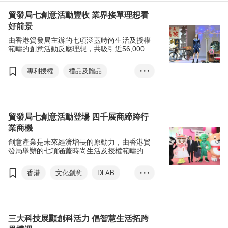
亞洲醫療健康高峰論壇
李家超
貿發局七創意活動豐收 業界接單理想看
國際醫療健康周
醫療科技
好前景
環球投資項目對接
由香港貿發局主辦的七項涵蓋時尚生活及授權
範疇的創意活動反應理想，共吸引近56,000名
ASGH Deal-Making
買家進場，不少展商即場接單，並預期生意將
於半年至一年半內回復到疫情前水平。
InnoHealth Showca...
專利授權
禮品及贈品
• • •
展覽+
商對易
方舜文
家庭用品
成衣、紡織及配件
印刷服務
香港
時尚
貿發局七創意活動登場 四千展商締跨行
業商機
授權
跨界合作
創意產業是未來經濟增長的原動力，由香港貿
香港禮品及贈品展
發局舉辦的七項涵蓋時尚生活及授權範疇的創
意活動於4月19日登場，匯聚超過4,100家本地
香港時尚家品展
及環球展商，締造跨行業商機。
香港
文化創意
DLAB
• • •
香港國際家用紡織品展
林健鋒
香港禮品及贈品展
香港時裝節
香港時尚家品展
香港國際印刷及包裝展
香港國際家用紡織品展
三大科技展顯創科活力 倡智慧生活拓跨
香港國際授權展