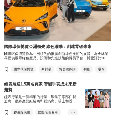
國際環保博覽亞洲領先 綠色躍動：創建零碳未來
國際環保博覽作為亞洲領先的推廣創新綠色技術的展覽，為全球業
界提供展示綠色產品、設備和先進技術的貿易平台，博覽訂於10月
26至29日在香港亞洲國際博物館舉行，並於10月19至11月6日在貿
發局「商對易」(Click2Match) 線上智能平台舉行。
國際環保博覽
商對易
貿發網採購
初創
環保
鐘表展迎1.5萬名買家 智能手表成未來新
趨勢
鐘表行業是一個精細的行業，聚集了零部件製
造商、最終產品組裝商和營銷商。瑞士和香港
作為著名鐘表樞紐，吸引優質零部件和產品製
造商慕名而來，開拓商機。
香港鐘表展
國際名表薈萃
• • •