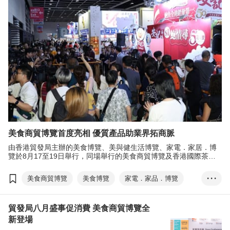
電子消費券
張淑芬
EXHIBITION+
商對易
掃碼易
美食商貿博覽首度亮相 優質產品助業界拓商脈
由香港貿發局主辦的美食博覽、美與健生活博覽、家電．家居．博
覽於8月17至19日舉行，同場舉行的美食商貿博覽及香港國際茶展
兩項貿易展覽，亦於同日揭幕。
美食商貿博覽
美食博覽
家電．家品．博覽
• • •
美與健生活博覽
香港國際茶展
貿發局八月盛事促消費 美食商貿博覽全
國際現代化中醫藥及健康產品會議
電子消費券
新登場
林健岳
EXHIBITION+
商對易
掃碼易