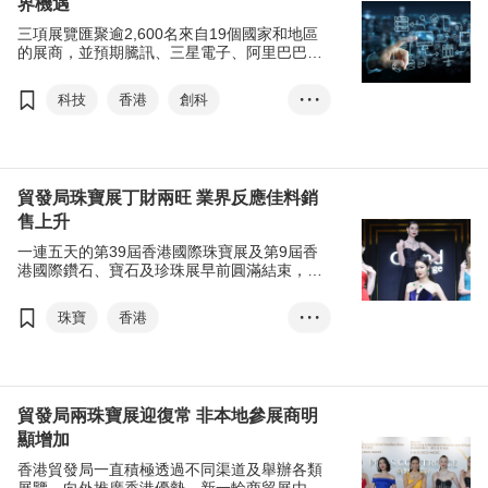
界機遇
香港時裝節
亞洲授權業會議
展覽+
三項展覽匯聚逾2,600名來自19個國家和地區
香港國際印刷及包裝展
商對易
張淑芬
的展商，並預期騰訊、三星電子、阿里巴巴等
行業巨頭，將到場參觀及進行採購，反映通關
香港國際授權展
後國際貿易進一步復常，展現創新科技行業的
科技
香港
創科
• • •
亞洲授權業會議
展覽+
無限活力。
初創
智慧生活
商對易
張淑芬
香港國際創科展
香港春季電子產品展
貿發局珠寶展丁財兩旺 業界反應佳料銷
售上升
香港國際春季燈飾展
一連五天的第39屆香港國際珠寶展及第9屆香
張淑芬
國際創科營商周
港國際鑽石、寶石及珍珠展早前圓滿結束，匯
聚超過2,500家參展商，共吸引130個國家及地
國際創科中心
區超過6萬名買家進場採購，來自中國內地及亞
珠寶
香港
• • •
東盟圓桌會議
洲地區的買家升幅顯著。
香港國際珠寶展
香港國際創科論壇
商對易
香港國際鑽石、寶石及珍珠展
展覽+
張淑芬
口罩令
通關
貿發局兩珠寶展迎復常 非本地參展商明
政府資訊科技總監辦公室
顯增加
展覽+
商對易
香港貿發局一直積極透過不同渠道及舉辦各類
經濟復蘇