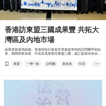
香港訪東盟三國成果豐 共拓大
灣區及內地市場
由香港貿發局組織、香港特區行政長官李家超率領的訪問團早前結
束，期間與新加坡、印尼及馬來西亞東盟三國，簽訂超過30份合作
備忘錄，涵蓋貿易、金融、科技和文化。
東盟
一帶一路
訪問團
新加坡
印尼
• • •
馬來西亞
經貿合作
投資合作
港澳大灣區
RCEP
合作備忘錄林建岳
李家超